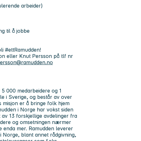
gulerende arbeider)
g til å jobbe
bli
#ettRamudden!
n eller Knut Persson på tlf nr
persson@ramudden.no
 5 000 medarbeidere og 1
le i Sverige, og består av over
s misjon er å bringe folk hjem
mudden i Norge har vokst siden
 av 13 forskjellige avdelinger fra
rbeidere og omsetningen nærmer
se enda mer. Ramudden leverer
 i Norge, blant annet rådgivning,
esteleveranser som f.eks.