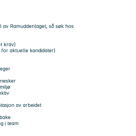
 del av Ramuddenlaget, så søk hos
et krav)
 for aktuelle kandidater)
leger
nesker
miljø
ektiv
ntasjon av arbeidet
lbake
g i team