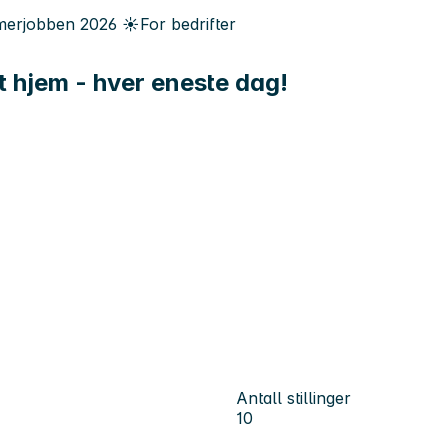
erjobben
2026
☀️
For bedrifter
gt hjem - hver eneste dag!
Antall stillinger
10