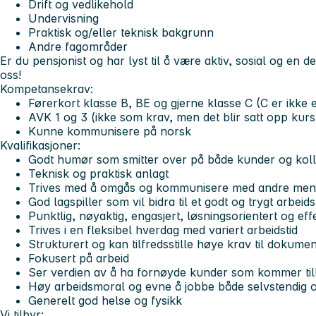
Drift og vedlikehold
Undervisning
Praktisk og/eller teknisk bakgrunn
Andre fagområder
Er du pensjonist og har lyst til å være aktiv, sosial og en
oss!
Kompetansekrav:
Førerkort klasse B, BE og gjerne klasse C (C er ikke 
AVK 1 og 3 (ikke som krav, men det blir satt opp kurs
Kunne kommunisere på norsk
Kvalifikasjoner:
Godt humør som smitter over på både kunder og kol
Teknisk og praktisk anlagt
Trives med å omgås og kommunisere med andre men
God lagspiller som vil bidra til et godt og trygt arbeids
Punktlig, nøyaktig, engasjert, løsningsorientert og eff
Trives i en fleksibel hverdag med variert arbeidstid
Strukturert og kan tilfredsstille høye krav til dokume
Fokusert på arbeid
Ser verdien av å ha fornøyde kunder som kommer ti
Høy arbeidsmoral og evne å jobbe både selvstendig o
Generelt god helse og fysikk
Vi tilbyr: