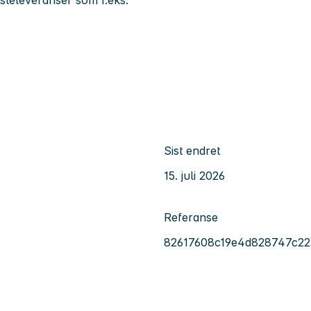
Sist endret
15. juli 2026
Referanse
82617608c19e4d828747c2