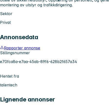
montering av utstyr og trafikkdirigering.
Sektor
Privat
Annonsedata
Rapporter annonse
Stillingsnummer
e70fca8a-e7aa-45ab-89f6-628b2f657a34
Hentet fra
talentech
Lignende annonser