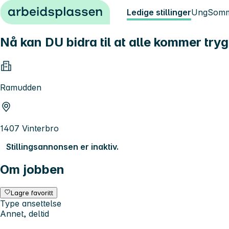
Hopp til innhold
Ledige stillinger
Ung
Somm
Nå kan DU bidra til at alle kommer try
Ramudden
1407 Vinterbro
Stillingsannonsen er inaktiv.
Om jobben
Lagre favoritt
Type ansettelse
Annet, deltid