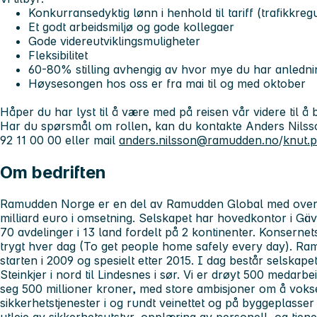
Konkurransedyktig lønn i henhold til tariff (trafikkre
Et godt arbeidsmiljø og gode kollegaer
Gode videreutviklingsmuligheter
Fleksibilitet
60-80% stilling avhengig av hvor mye du har anlednin
Høysesongen hos oss er fra mai til og med oktober
Håper du har lyst til å være med på reisen vår videre til å 
Har du spørsmål om rollen, kan du kontakte Anders Nilsso
92 11 00 00 eller mail
anders.nilsson@ramudden.no
/
knut.
Om bedriften
Ramudden Norge er en del av Ramudden Global med over
milliard euro i omsetning. Selskapet har hovedkontor i Gäv
70 avdelinger i 13 land fordelt på 2 kontinenter. Konsernet
trygt hver dag (To get people home safely every day). Ra
starten i 2009 og spesielt etter 2015. I dag består selskapet
Steinkjer i nord til Lindesnes i sør. Vi er drøyt 500 meda
seg 500 millioner kroner, med store ambisjoner om å vok
sikkerhetstjenester i og rundt veinettet og på byggeplasser
utleie av sikkerhetsutstyr, opplæring av personell, og tjen