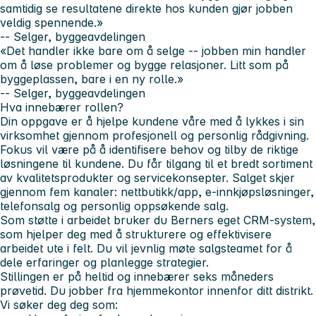
samtidig se resultatene direkte hos kunden gjør jobben
veldig spennende.»
-- Selger, byggeavdelingen
«Det handler ikke bare om å selge -- jobben min handler
om å løse problemer og bygge relasjoner. Litt som på
byggeplassen, bare i en ny rolle.»
-- Selger, byggeavdelingen
Hva innebærer rollen?
Din oppgave er å hjelpe kundene våre med å lykkes i sin
virksomhet gjennom profesjonell og personlig rådgivning.
Fokus vil være på å identifisere behov og tilby de riktige
løsningene til kundene. Du får tilgang til et bredt sortiment
av kvalitetsprodukter og servicekonsepter. Salget skjer
gjennom fem kanaler: nettbutikk/app, e-innkjøpsløsninger,
telefonsalg og personlig oppsøkende salg.
Som støtte i arbeidet bruker du Berners eget CRM-system,
som hjelper deg med å strukturere og effektivisere
arbeidet ute i felt. Du vil jevnlig møte salgsteamet for å
dele erfaringer og planlegge strategier.
Stillingen er på heltid og innebærer seks måneders
prøvetid. Du jobber fra hjemmekontor innenfor ditt distrikt.
Vi søker deg deg som: