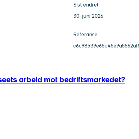
Sist endret
30. juni 2026
Referanse
c6c98539e65c45e9a5562af
seets arbeid mot bedriftsmarkedet?