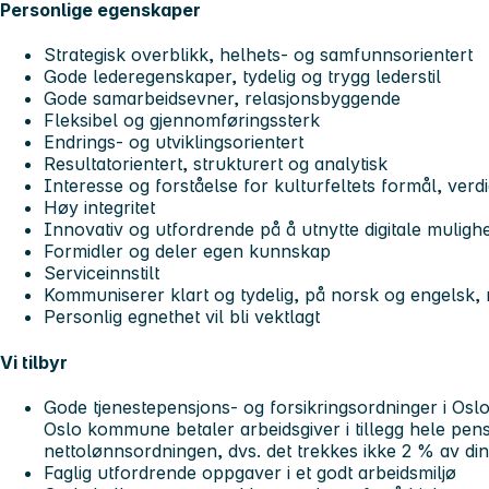
Personlige egenskaper
Strategisk overblikk, helhets- og samfunnsorientert
Gode lederegenskaper, tydelig og trygg lederstil
Gode samarbeidsevner, relasjonsbyggende
Fleksibel og gjennomføringssterk
Endrings- og utviklingsorientert
Resultatorientert, strukturert og analytisk
Interesse og forståelse for kulturfeltets formål, verd
Høy integritet
Innovativ og utfordrende på å utnytte digitale muligh
Formidler og deler egen kunnskap
Serviceinnstilt
Kommuniserer klart og tydelig, på norsk og engelsk, m
Personlig egnethet vil bli vektlagt
Vi tilbyr
Gode tjenestepensjons- og forsikringsordninger i Oslo
Oslo kommune betaler arbeidsgiver i tillegg hele pen
nettolønnsordningen, dvs. det trekkes ikke 2 % av din
Faglig utfordrende oppgaver i et godt arbeidsmiljø