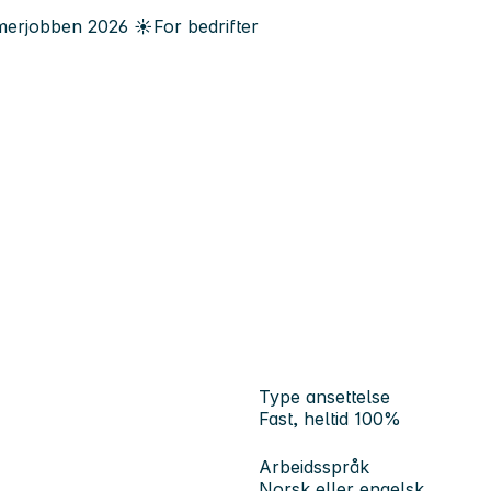
erjobben
2026
☀️
For bedrifter
Type ansettelse
Fast, heltid 100%
Arbeidsspråk
Norsk eller engelsk