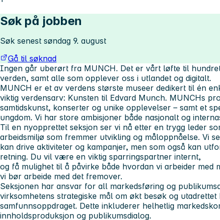
Søk på jobben
Søk senest søndag 9. august
Gå til søknad
Ingen går uberørt fra MUNCH. Det er vårt løfte til hundre
verden, samt alle som opplever oss i utlandet og digitalt.
MUNCH er et av verdens største museer dedikert til én enk
viktig verdensarv: Kunsten til Edvard Munch. MUNCHs p
samtidskunst, konserter og unike opplevelser – samt et 
ungdom. Vi har store ambisjoner både nasjonalt og internas
Til en nyopprettet seksjon ser vi nå etter en trygg leder so
arbeidsmiljø som fremmer utvikling og måloppnåelse. Vi se
kan drive aktiviteter og kampanjer, men som også kan utfor
retning. Du vil være en viktig sparringspartner internt,
og få mulighet til å påvirke både hvordan vi arbeider med
vi bør arbeide med det fremover.
Seksjonen har ansvar for all markedsføring og publikums
virksomhetens strategiske mål om økt besøk og utadrette
samfunnsoppdraget. Dette inkluderer helhetlig markedsko
innholdsproduksjon og publikumsdialog.