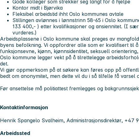
Gode kolleger som strekker seg langt for å hjelpe
Kontor midt i Bjørvika
Fleksibel arbeidstid ihht Oslo kommunes avtale
Stillingen avlønnes i lønnstrinn 58-65 i Oslo kommun
133 400,- ) etter kvalifikasjoner og ansiennitet. (I sær
vurderes.)
Arbeidsplassene i Oslo kommune skal preges av mangfold, 
byens befolkning. Vi oppfordrer alle som er kvalifisert til 
funksjonsevne, kjønn, kjønnsidentitet, seksuell orientering,
Oslo kommune legger vekt på å tilrettelegge arbeidsforh
det.
Vi gjør oppmerksom på at søkere kan føres opp på offentl
bedt om anonymitet, men dette vil du i så tilfelle få varsel 
Før ansettelse må politiattest fremlegges og bakgrunnssje
Kontaktinformasjon
Henrik Spangelo Svalheim, Administrasjonsdirektør, +47 9
Arbeidssted