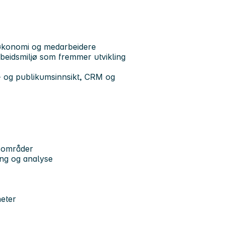
økonomi og medarbeidere
arbeidsmiljø som fremmer utvikling
 og publikumsinnsikt, CRM og
rsområder
ng og analyse
heter