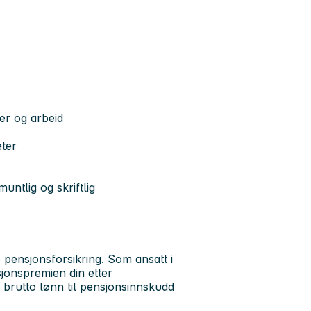
ier og arbeid
eter
untlig og skriftlig
 pensjonsforsikring. Som ansatt i
sjonspremien din etter
 brutto lønn til pensjonsinnskudd