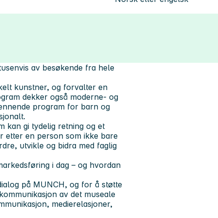
tusenvis av besøkende fra hele
elt kunstner, og forvalter en
rogram dekker også moderne- og
spennende program for barn og
jonalt.
m kan gi tydelig retning og et
r etter en person som ikke bare
dre, utvikle og bidra med faglig
 markedsføring i dag – og hvordan
dialog på MUNCH, og for å støtte
t kommunikasjon av det museale
mmunikasjon, medierelasjoner,