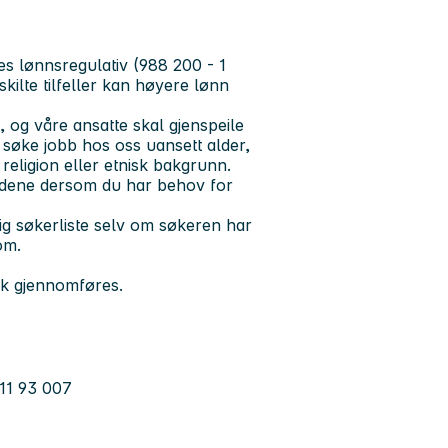
es lønnsregulativ (988 200 - 1
skilte tilfeller kan høyere lønn
og våre ansatte skal gjenspeile
å søke jobb hos oss uansett alder,
 religion eller etnisk bakgrunn.
oldene dersom du har behov for
ig søkerliste selv om søkeren har
om.
kk gjennomføres.
11 93 007