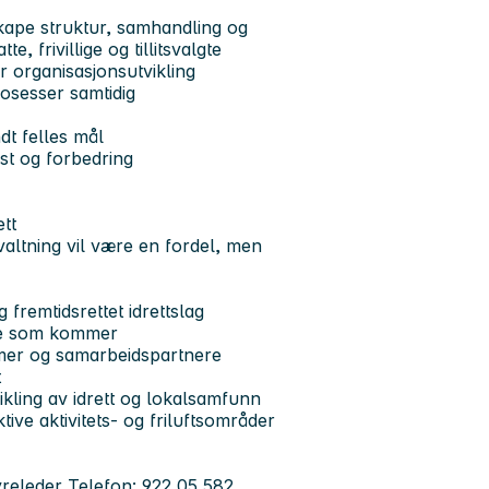
kape struktur, samhandling og
 frivillige og tillitsvalgte
r organisasjonsutvikling
rosesser samtidig
t felles mål
kst og forbedring
ett
orvaltning vil være en fordel, men
 fremtidsrettet idrettslag
rene som kommer
emmer og samarbeidspartnere
t
ikling av idrett og lokalsamfunn
tive aktivitets- og friluftsområder
yreleder Telefon: 922 05 582