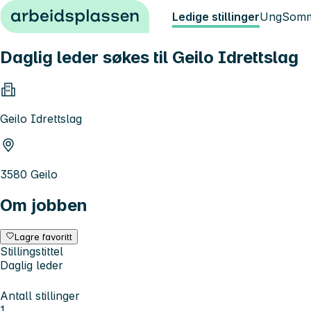
Hopp til innhold
Ledige stillinger
Ung
Somm
Daglig leder søkes til Geilo Idrettslag
Geilo Idrettslag
3580 Geilo
Om jobben
Lagre favoritt
Stillingstittel
Daglig leder
Antall stillinger
1