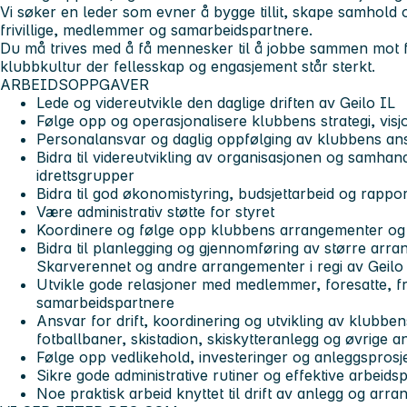
Vi søker en leder som evner å bygge tillit, skape samhold 
frivillige, medlemmer og samarbeidspartnere.
Du må trives med å få mennesker til å jobbe sammen mot fel
klubbkultur der fellesskap og engasjement står sterkt.
ARBEIDSOPPGAVER
Lede og videreutvikle den daglige driften av Geilo IL
Følge opp og operasjonalisere klubbens strategi, visj
Personalansvar og daglig oppfølging av klubbens ans
Bidra til videreutvikling av organisasjonen og samha
idrettsgrupper
Bidra til god økonomistyring, budsjettarbeid og rappor
Være administrativ støtte for styret
Koordinere og følge opp klubbens arrangementer og a
Bidra til planlegging og gjennomføring av større arr
Skarverennet og andre arrangementer i regi av Geilo
Utvikle gode relasjoner med medlemmer, foresatte, f
samarbeidspartnere
Ansvar for drift, koordinering og utvikling av klubbe
fotballbaner, skistadion, skiskytteranlegg og øvrige an
Følge opp vedlikehold, investeringer og anleggsprosj
Sikre gode administrative rutiner og effektive arbeids
Noe praktisk arbeid knyttet til drift av anlegg og ar