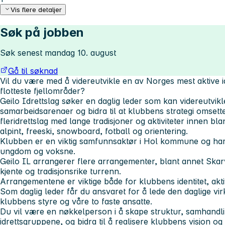
Vis flere detaljer
Søk på jobben
Søk senest mandag 10. august
Gå til søknad
Vil du være med å videreutvikle en av Norges mest aktive id
flotteste fjellområder?
Geilo Idrettslag søker en daglig leder som kan videreutvik
samarbeidsarenaer og bidra til at klubbens strategi omsettes
fleridrettslag med lange tradisjoner og aktiviteter innen bla
alpint, freeski, snowboard, fotball og orientering.
Klubben er en viktig samfunnsaktør i Hol kommune og har et
ungdom og voksne.
Geilo IL arrangerer flere arrangementer, blant annet Ska
kjente og tradisjonsrike turrenn.
Arrangementene er viktige både for klubbens identitet, akti
Som daglig leder får du ansvaret for å lede den daglige v
klubbens styre og våre to faste ansatte.
Du vil være en nøkkelperson i å skape struktur, samhandlin
idrettsgruppene, og bidra til å realisere klubbens visjon og