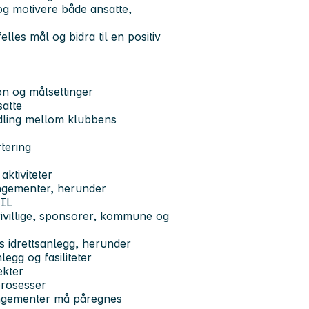
og motivere både ansatte,
les mål og bidra til en positiv
on og målsettinger
atte
ndling mellom klubbens
tering
ktiviteter
angementer, herunder
 IL
rivillige, sponsorer, kommune og
ns idrettsanlegg, herunder
legg og fasiliteter
ekter
prosesser
rangementer må påregnes