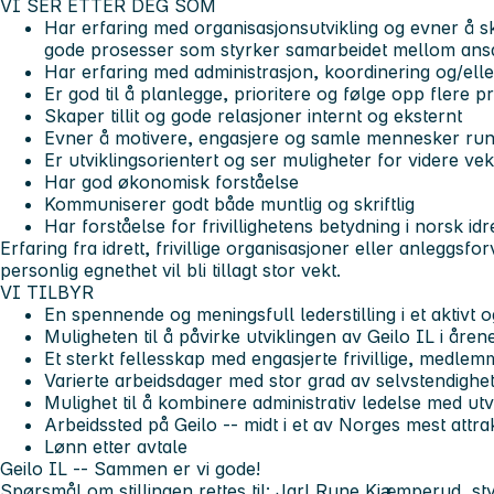
VI SER ETTER DEG SOM
Har erfaring med organisasjonsutvikling og evner å s
gode prosesser som styrker samarbeidet mellom ansatte,
Har erfaring med administrasjon, koordinering og/elle
Er god til å planlegge, prioritere og følge opp flere p
Skaper tillit og gode relasjoner internt og eksternt
Evner å motivere, engasjere og samle mennesker rund
Er utviklingsorientert og ser muligheter for videre ve
Har god økonomisk forståelse
Kommuniserer godt både muntlig og skriftlig
Har forståelse for frivillighetens betydning i norsk idr
Erfaring fra idrett, frivillige organisasjoner eller anleggsf
personlig egnethet vil bli tillagt stor vekt.
VI TILBYR
En spennende og meningsfull lederstilling i et aktivt og
Muligheten til å påvirke utviklingen av Geilo IL i å
Et sterkt fellesskap med engasjerte frivillige, medl
Varierte arbeidsdager med stor grad av selvstendighe
Mulighet til å kombinere administrativ ledelse med utv
Arbeidssted på Geilo -- midt i et av Norges mest attrak
Lønn etter avtale
Geilo IL -- Sammen er vi gode!
Spørsmål om stillingen rettes til: Jarl Rune Kjæmperud, st