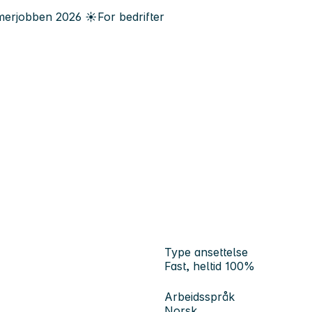
erjobben
2026
☀️
For bedrifter
Type ansettelse
Fast, heltid 100%
Arbeidsspråk
Norsk