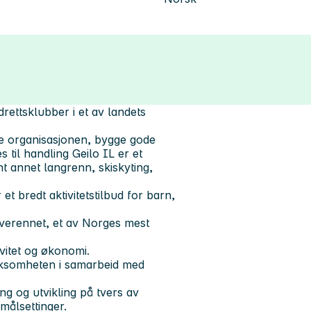
rettsklubber i et av landets
le organisasjonen, bygge gode
 til handling Geilo IL er et
nt annet langrenn, skiskyting,
 bredt aktivitetstilbud for barn,
rverennet, et av Norges mest
vitet og økonomi.
irksomheten i samarbeid med
g og utvikling på tvers av
 målsettinger.