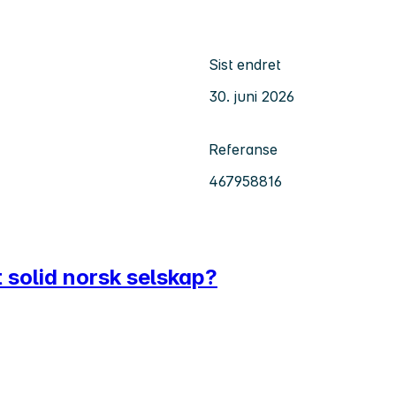
Sist endret
30. juni 2026
Referanse
467958816
et solid norsk selskap?