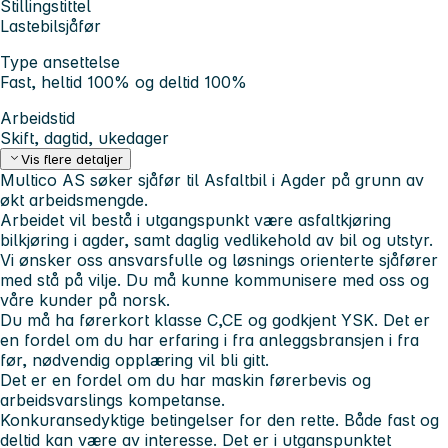
Stillingstittel
Lastebilsjåfør
Type ansettelse
Fast, heltid 100% og deltid 100%
Arbeidstid
Skift, dagtid, ukedager
Vis flere detaljer
Multico AS søker sjåfør til Asfaltbil i Agder på grunn av
økt arbeidsmengde.
Arbeidet vil bestå i utgangspunkt være asfaltkjøring
bilkjøring i agder, samt daglig vedlikehold av bil og utstyr.
Vi ønsker oss ansvarsfulle og løsnings orienterte sjåfører
med stå på vilje. Du må kunne kommunisere med oss og
våre kunder på norsk.
Du må ha førerkort klasse C,CE og godkjent YSK. Det er
en fordel om du har erfaring i fra anleggsbransjen i fra
før, nødvendig opplæring vil bli gitt.
Det er en fordel om du har maskin førerbevis og
arbeidsvarslings kompetanse.
Konkuransedyktige betingelser for den rette. Både fast og
deltid kan være av interesse. Det er i utganspunktet