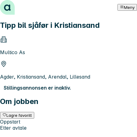
Hopp til innhold
Meny
Tipp bil sjåfør i Kristiansand
Multico As
Agder, Kristiansand, Arendal, Lillesand
Stillingsannonsen er inaktiv.
Om jobben
Lagre favoritt
Oppstart
Etter avtale