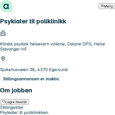
Hopp til innhold
Meny
Psykiater til poliklinikk
Klinikk psykisk helsevern voksne, Dalane DPS, Helse
Stavanger HF
Sjukehusveien 38, 4370 Egersund
Stillingsannonsen er inaktiv.
Om jobben
Lagre favoritt
Stillingstittel
Psykiater til poliklinikken