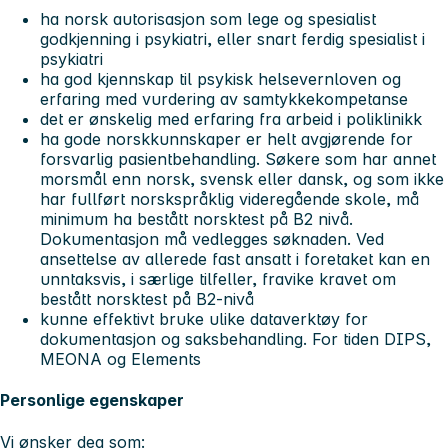
ha norsk autorisasjon som lege og spesialist
godkjenning i psykiatri, eller snart ferdig spesialist i
psykiatri
ha god kjennskap til psykisk helsevernloven og
erfaring med vurdering av samtykkekompetanse
det er ønskelig med erfaring fra arbeid i poliklinikk
ha gode norskkunnskaper er helt avgjørende for
forsvarlig pasientbehandling. Søkere som har annet
morsmål enn norsk, svensk eller dansk, og som ikke
har fullført norskspråklig videregående skole, må
minimum ha bestått norsktest på B2 nivå.
Dokumentasjon må vedlegges søknaden. Ved
ansettelse av allerede fast ansatt i foretaket kan en
unntaksvis, i særlige tilfeller, fravike kravet om
bestått norsktest på B2-nivå
kunne effektivt bruke ulike dataverktøy for
dokumentasjon og saksbehandling. For tiden DIPS,
MEONA og Elements
Personlige egenskaper
Vi ønsker deg som: