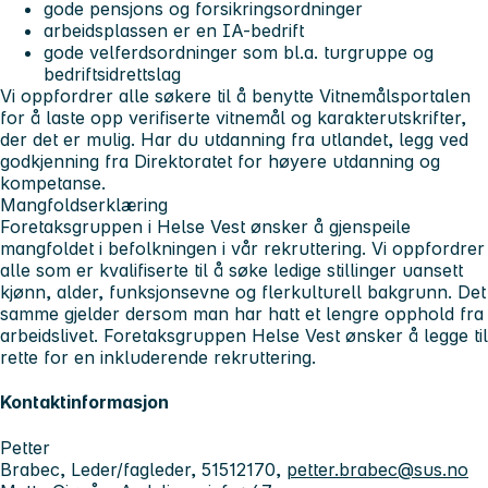
gode pensjons og forsikringsordninger
arbeidsplassen er en IA-bedrift
gode velferdsordninger som bl.a. turgruppe og
bedriftsidrettslag
Vi oppfordrer alle søkere til å benytte Vitnemålsportalen
for å laste opp verifiserte vitnemål og karakterutskrifter,
der det er mulig. Har du utdanning fra utlandet, legg ved
godkjenning fra Direktoratet for høyere utdanning og
kompetanse.
Mangfoldserklæring
Foretaksgruppen i Helse Vest ønsker å gjenspeile
mangfoldet i befolkningen i vår rekruttering. Vi oppfordrer
alle som er kvalifiserte til å søke ledige stillinger uansett
kjønn, alder, funksjonsevne og flerkulturell bakgrunn. Det
samme gjelder dersom man har hatt et lengre opphold fra
arbeidslivet. Foretaksgruppen Helse Vest ønsker å legge til
rette for en inkluderende rekruttering.
Kontaktinformasjon
Petter
Brabec, Leder/fagleder, 51512170,
petter.brabec@sus.no