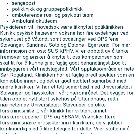
sengepost
poliklinikk og gruppepoliklinikk
ambulerende rus- og psykiatri team
Ambulant akutteam
Psykiateren vil i hovedsak være tilknyttet poliklinikken
Klinikk psykisk helsevern voksne har fire avdelinger ved
sykehuset på Våland, samt avdelinger ved DPS ’ene
Stavanger, Sandnes, Sola og Dalane i Egersund. For mer
informasjon om oss:
SUS KPHV
. Vi er opptatt av å tenke
fremover og ønsker å knytte til oss kompetansen som
skal til for å kunne gi et faglig godt behandlingstilbud til
innbyggere i vårt nedslagsfelt. Vårt opptaksområde er hele
Sør-Rogaland. Klinikken har et faglig bredt spekter som en
kan jobbe innen, og det er godt etablert samarbeid med
andre klinikker. Vi har et tett samarbeid med Universitetet i
Stavanger og høyskoler i vårt nærområdet. Det bygges for
tiden opp et nytt stort sykehus på Ullandhaug, rett i
nærheten av Universitetet i Stavanger og ulike
forskningsmiljø. I vår klinikk har vi blant annet
forskergruppene
TIPS
og
SESAM
. Vi ønsker flere
forskningsnære prosjekter inn i klinikken, og vi jobber
kontinuerlig med å tilrettelegge for dette. Vi er stolte av å