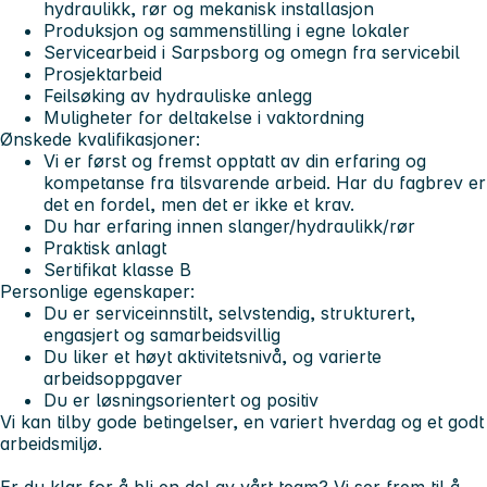
hydraulikk, rør og mekanisk installasjon
Produksjon og sammenstilling i egne lokaler
Servicearbeid i Sarpsborg og omegn fra servicebil
Prosjektarbeid
Feilsøking av hydrauliske anlegg
Muligheter for deltakelse i vaktordning
Ønskede kvalifikasjoner:
Vi er først og fremst opptatt av din erfaring og
kompetanse fra tilsvarende arbeid. Har du fagbrev er
det en fordel, men det er ikke et krav.
Du har erfaring innen slanger/hydraulikk/rør
Praktisk anlagt
Sertifikat klasse B
Personlige egenskaper:
Du er serviceinnstilt, selvstendig, strukturert,
engasjert og samarbeidsvillig
Du liker et høyt aktivitetsnivå, og varierte
arbeidsoppgaver
Du er løsningsorientert og positiv
Vi kan tilby gode betingelser, en variert hverdag og et godt
arbeidsmiljø.
Er du klar for å bli en del av vårt team? Vi ser frem til å