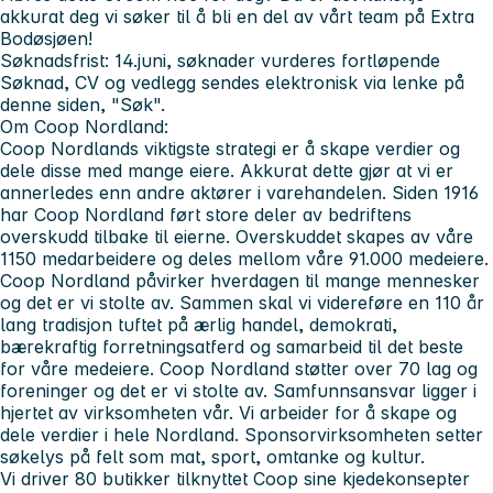
akkurat deg vi søker til å bli en del av vårt team på Extra
Bodøsjøen!
Søknadsfrist: 14.juni, søknader vurderes fortløpende
Søknad, CV og vedlegg sendes elektronisk via lenke på
denne siden, "Søk".
Om Coop Nordland:
Coop Nordlands viktigste strategi er å skape verdier og
dele disse med mange eiere. Akkurat dette gjør at vi er
annerledes enn andre aktører i varehandelen. Siden 1916
har Coop Nordland ført store deler av bedriftens
overskudd tilbake til eierne. Overskuddet skapes av våre
1150 medarbeidere og deles mellom våre 91.000 medeiere.
Coop Nordland påvirker hverdagen til mange mennesker
og det er vi stolte av. Sammen skal vi videreføre en 110 år
lang tradisjon tuftet på ærlig handel, demokrati,
bærekraftig forretningsatferd og samarbeid til det beste
for våre medeiere. Coop Nordland støtter over 70 lag og
foreninger og det er vi stolte av. Samfunnsansvar ligger i
hjertet av virksomheten vår. Vi arbeider for å skape og
dele verdier i hele Nordland. Sponsorvirksomheten setter
søkelys på felt som mat, sport, omtanke og kultur.
Vi driver 80 butikker tilknyttet Coop sine kjedekonsepter