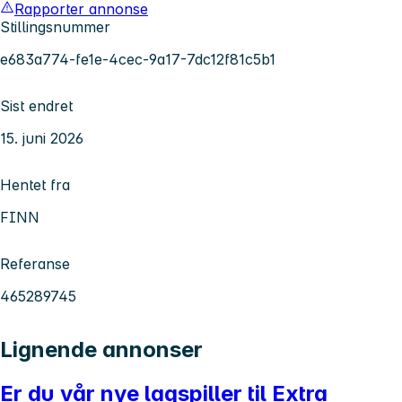
Rapporter annonse
Stillingsnummer
e683a774-fe1e-4cec-9a17-7dc12f81c5b1
Sist endret
15. juni 2026
Hentet fra
FINN
Referanse
465289745
Lignende annonser
Er du vår nye lagspiller til Extra