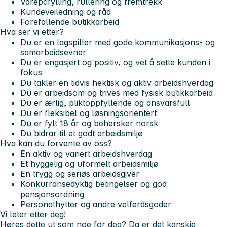
Varepåfylling, rullering og fremtrekk
Kundeveiledning og råd
Forefallende butikkarbeid
Hva ser vi etter?
Du er en lagspiller med gode kommunikasjons- og
samarbeidsevner
Du er engasjert og positiv, og vet å sette kunden i
fokus
Du takler en tidvis hektisk og aktiv arbeidshverdag
Du er arbeidsom og trives med fysisk butikkarbeid
Du er ærlig, pliktoppfyllende og ansvarsfull
Du er fleksibel og løsningsorientert
Du er fylt 18 år og behersker norsk
Du bidrar til et godt arbeidsmiljø
Hva kan du forvente av oss?
En aktiv og variert arbeidshverdag
Et hyggelig og uformelt arbeidsmiljø
En trygg og seriøs arbeidsgiver
Konkurransedyktig betingelser og god
pensjonsordning
Personalhytter og andre velferdsgoder
Vi leter etter deg!
Høres dette ut som noe for deg? Da er det kanskje