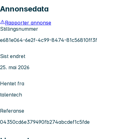
Annonsedata
Rapporter annonse
Stillingsnummer
e681e064-6e2f-4c99-8474-81c56810ff3f
Sist endret
25. mai 2026
Hentet fra
talentech
Referanse
04350cd6e379490fb274abcdef1c5fde