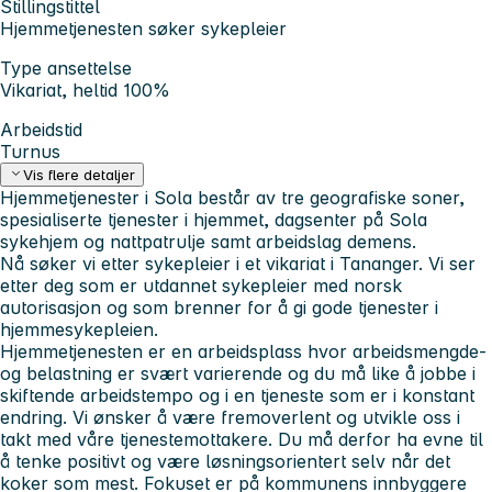
Stillingstittel
Hjemmetjenesten søker sykepleier
Type ansettelse
Vikariat, heltid 100%
Arbeidstid
Turnus
Vis flere detaljer
Hjemmetjenester i Sola består av tre geografiske soner,
spesialiserte tjenester i hjemmet, dagsenter på Sola
sykehjem og nattpatrulje samt arbeidslag demens.
Nå søker vi etter sykepleier i et vikariat i Tananger. Vi ser
etter deg som er utdannet sykepleier med norsk
autorisasjon og som brenner for å gi gode tjenester i
hjemmesykepleien.
Hjemmetjenesten er en arbeidsplass hvor arbeidsmengde-
og belastning er svært varierende og du må like å jobbe i
skiftende arbeidstempo og i en tjeneste som er i konstant
endring. Vi ønsker å være fremoverlent og utvikle oss i
takt med våre tjenestemottakere. Du må derfor ha evne til
å tenke positivt og være løsningsorientert selv når det
koker som mest. Fokuset er på kommunens innbyggere