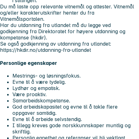
i stillingen.
Du må laste opp relevante vitnemål og attester. Vitnemål
og/eller karakterutskrifter henter du fra
Vitnemålsportalen.
Har du utdanning fra utlandet må du legge ved
godkjenning fra Direktoratet for høyere utdanning og
kompetanse (hkdir).
Se også godkjenning av utdanning fra utlandet:
https://hkdir.no/utdanning-fra-utlandet
Personlige egenskaper
Mestrings- og løsningsfokus.
Evne til å være tydelig.
Lydhør og empatisk.
Være proaktiv.
Samarbeidskompetanse.
God arbeidskapasitet og evne til å takle flere
oppgaver samtidig.
Evne til å arbeide selvstendig.
I tillegg kreves gode norskkunnskaper muntlig og
skriftlig.
Personlig egnethet og referanser vil bli vektlagt.