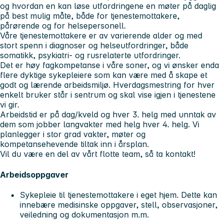
og hvordan en kan løse utfordringene en møter på daglig
på best mulig måte, både for tjenestemottakere,
pårørende og for helsepersonell.
Våre tjenestemottakere er av varierende alder og med
stort spenn i diagnoser og helseutfordringer, både
somatikk, psykiatri- og rusrelaterte utfordringer.
Det er høy fagkompetanse i våre soner, og vi ønsker enda
flere dyktige sykepleiere som kan være med å skape et
godt og lærende arbeidsmiljø. Hverdagsmestring for hver
enkelt bruker står i sentrum og skal vise igjen i tjenestene
vi gir.
Arbeidstid er på dag/kveld og hver 3. helg med unntak av
dem som jobber langvakter med helg hver 4. helg. Vi
planlegger i stor grad vakter, møter og
kompetansehevende tiltak inn i årsplan.
Vil du være en del av vårt flotte team, så ta kontakt!
Arbeidsoppgaver
Sykepleie til tjenestemottakere i eget hjem. Dette kan
innebære medisinske oppgaver, stell, observasjoner,
veiledning og dokumentasjon m.m.