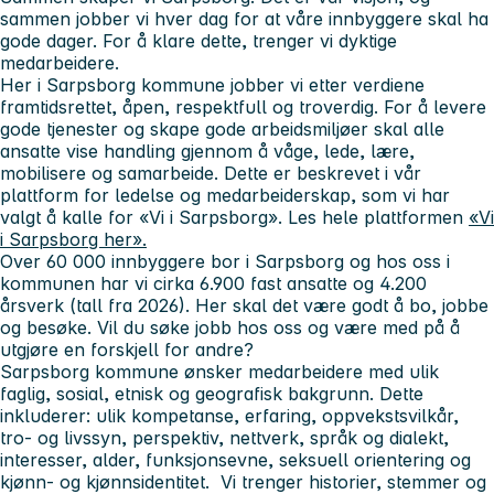
sammen jobber vi hver dag for at våre innbyggere skal ha
gode dager. For å klare dette, trenger vi dyktige
medarbeidere.
Her i Sarpsborg kommune jobber vi etter verdiene
framtidsrettet, åpen, respektfull og troverdig. For å levere
gode tjenester og skape gode arbeidsmiljøer skal alle
ansatte vise handling gjennom å våge, lede, lære,
mobilisere og samarbeide. Dette er beskrevet i vår
plattform for ledelse og medarbeiderskap, som vi har
valgt å kalle for «Vi i Sarpsborg». Les hele plattformen
«Vi
i Sarpsborg her».
Over 60 000 innbyggere bor i Sarpsborg og hos oss i
kommunen har vi cirka 6.900 fast ansatte og 4.200
årsverk (tall fra 2026). Her skal det være godt å bo, jobbe
og besøke. Vil du søke jobb hos oss og være med på å
utgjøre en forskjell for andre?
Sarpsborg kommune ønsker medarbeidere med ulik
faglig, sosial, etnisk og geografisk bakgrunn. Dette
inkluderer: ulik kompetanse, erfaring, oppvekstsvilkår,
tro- og livssyn, perspektiv, nettverk, språk og dialekt,
interesser, alder, funksjonsevne, seksuell orientering og
kjønn- og kjønnsidentitet. Vi trenger historier, stemmer og