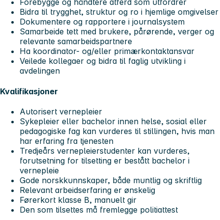
Forebygge og håndtere atferd som utfordrer
Bidra til trygghet, struktur og ro i hjemlige omgivelser
Dokumentere og rapportere i journalsystem
Samarbeide tett med brukere, pårørende, verger og
relevante samarbeidspartnere
Ha koordinator- og/eller primærkontaktansvar
Veilede kollegaer og bidra til faglig utvikling i
avdelingen
Kvalifikasjoner
Autorisert vernepleier
Sykepleier eller bachelor innen helse, sosial eller
pedagogiske fag kan vurderes til stillingen, hvis man
har erfaring fra tjenesten
Tredjeårs vernepleierstudenter kan vurderes,
forutsetning for tilsetting er bestått bachelor i
vernepleie
Gode norskkunnskaper, både muntlig og skriftlig
Relevant arbeidserfaring er ønskelig
Førerkort klasse B, manuelt gir
Den som tilsettes må fremlegge politiattest