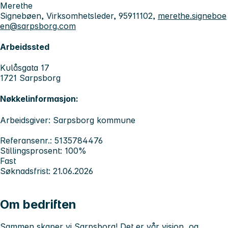
Merethe
Signebøen, Virksomhetsleder, 95911102,
merethe.signeboe
en@sarpsborg.com
Arbeidssted
Kulåsgata 17
1721 Sarpsborg
Nøkkelinformasjon:
Arbeidsgiver: Sarpsborg kommune
Referansenr.: 5135784476
Stillingsprosent: 100%
Fast
Søknadsfrist: 21.06.2026
Om bedriften
Sammen skaper vi Sarpsborg! Det er vår visjon, og