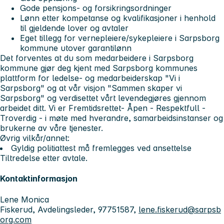
Gode pensjons- og forsikringsordninger
Lønn etter kompetanse og kvalifikasjoner i henhold
til gjeldende lover og avtaler
Eget tillegg for vernepleiere/sykepleiere i Sarpsborg
kommune utover garantilønn
Det forventes at du som medarbeidere i Sarpsborg
kommune gjør deg kjent med Sarpsborg kommunes
plattform for ledelse- og medarbeiderskap "Vi i
Sarpsborg" og at vår visjon "Sammen skaper vi
Sarpsborg" og verdisettet vårt levendegjøres gjennom
arbeidet ditt. Vi er Fremtidsrettet- Åpen - Respektfull -
Troverdig - i møte med hverandre, samarbeidsinstanser og
brukerne av våre tjenester.
Øvrig vilkår/annet:
Gyldig politiattest må fremlegges ved ansettelse
Tiltredelse etter avtale.
Kontaktinformasjon
Lene Monica
Fiskerud, Avdelingsleder, 97751587,
lene.fiskerud@sarpsb
org.com