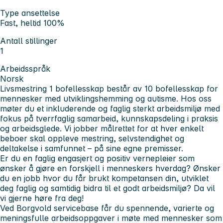
Type ansettelse
Fast, heltid 100%
Antall stillinger
1
Arbeidsspråk
Norsk
Livsmestring 1 bofellesskap består av 10 bofellesskap for
mennesker med utviklingshemming og autisme. Hos oss
møter du et inkluderende og faglig sterkt arbeidsmiljø med
fokus på tverrfaglig samarbeid, kunnskapsdeling i praksis
og arbeidsglede. Vi jobber målrettet for at hver enkelt
beboer skal oppleve mestring, selvstendighet og
deltakelse i samfunnet – på sine egne premisser.
Er du en faglig engasjert og positiv vernepleier som
ønsker å gjøre en forskjell i menneskers hverdag? Ønsker
du en jobb hvor du får brukt kompetansen din, utviklet
deg faglig og samtidig bidra til et godt arbeidsmiljø? Da vil
vi gjerne høre fra deg!
Ved Borgvold servicebase får du spennende, varierte og
meningsfulle arbeidsoppgaver i møte med mennesker som