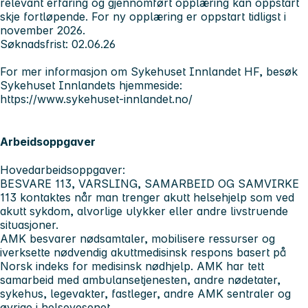
relevant erfaring og gjennomført opplæring kan oppstart
skje fortløpende. For ny opplæring er oppstart tidligst i
november 2026.
Søknadsfrist: 02.06.26
For mer informasjon om Sykehuset Innlandet HF, besøk
Sykehuset Innlandets hjemmeside:
https://www.sykehuset-innlandet.no/
Arbeidsoppgaver
Hovedarbeidsoppgaver:
BESVARE 113, VARSLING, SAMARBEID OG SAMVIRKE
113 kontaktes når man trenger akutt helsehjelp som ved
akutt sykdom, alvorlige ulykker eller andre livstruende
situasjoner.
AMK besvarer nødsamtaler, mobilisere ressurser og
iverksette nødvendig akuttmedisinsk respons basert på
Norsk indeks for medisinsk nødhjelp. AMK har tett
samarbeid med ambulansetjenesten, andre nødetater,
sykehus, legevakter, fastleger, andre AMK sentraler og
øvrige i helsevesenet.