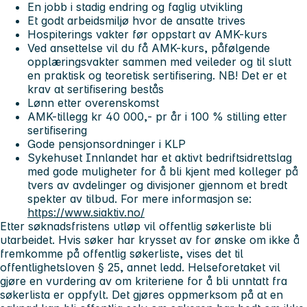
En jobb i stadig endring og faglig utvikling
Et godt arbeidsmiljø hvor de ansatte trives
Hospiterings vakter før oppstart av AMK-kurs
Ved ansettelse vil du få AMK-kurs, påfølgende
opplæringsvakter sammen med veileder og til slutt
en praktisk og teoretisk sertifisering. NB! Det er et
krav at sertifisering bestås
Lønn etter overenskomst
AMK-tillegg kr 40 000,- pr år i 100 % stilling etter
sertifisering
Gode pensjonsordninger i KLP
Sykehuset Innlandet har et aktivt bedriftsidrettslag
med gode muligheter for å bli kjent med kolleger på
tvers av avdelinger og divisjoner gjennom et bredt
spekter av tilbud. For mere informasjon se:
https://www.siaktiv.no/
Etter søknadsfristens utløp vil offentlig søkerliste bli
utarbeidet. Hvis søker har krysset av for ønske om ikke å
fremkomme på offentlig søkerliste, vises det til
offentlighetsloven § 25, annet ledd. Helseforetaket vil
gjøre en vurdering av om kriteriene for å bli unntatt fra
søkerlista er oppfylt. Det gjøres oppmerksom på at en