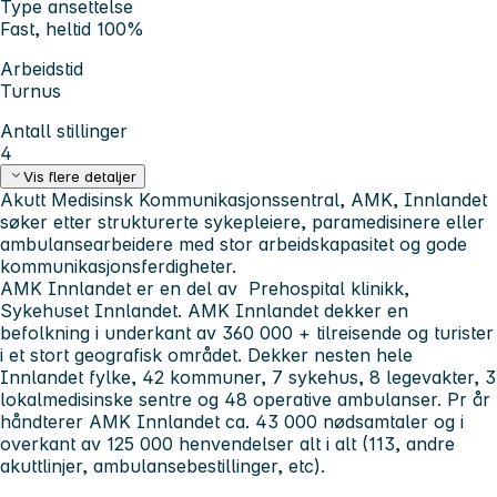
Type ansettelse
Fast, heltid 100%
Arbeidstid
Turnus
Antall stillinger
4
Vis flere detaljer
A
kutt Medisinsk Kommunikasjonssentral, AMK, Innlandet
søker etter strukturerte sykepleiere, paramedisinere eller
ambulansearbeidere
med stor arbeidskapasitet og gode
kommunikasjonsferdigheter.
AMK Innlandet er en del av Prehospital klinikk,
Sykehuset Innlandet. AMK Innlandet dekker en
befolkning i underkant av 360 000 + tilreisende og turister
i et stort geografisk området. Dekker nesten hele
Innlandet fylke, 42 kommuner, 7 sykehus, 8 legevakter, 3
lokalmedisinske sentre og 48 operative ambulanser. Pr år
håndterer AMK Innlandet ca. 43 000 nødsamtaler og i
overkant av 125 000 henvendelser alt i alt (113, andre
akuttlinjer, ambulansebestillinger, etc).