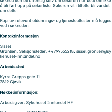
søknad kan bli offentlig selv om søkeren har bedt om ikke
å bli ført opp på søkerlista. Søkeren vil i tilfelle bli varslet
om dette.
Kopi av relevant utdannings- og tjenesteattester må legges
ved i søknaden.
Kontaktinformasjon
Sissel
Grønlien, Seksjonsleder, +4799555218,
sissel.gronlien@sy
kehuset-innlandet.no
Arbeidssted
Kyrre Grepps gate 11
2819 Gjøvik
Nøkkelinformasjon:
Arbeidsgiver: Sykehuset Innlandet HF