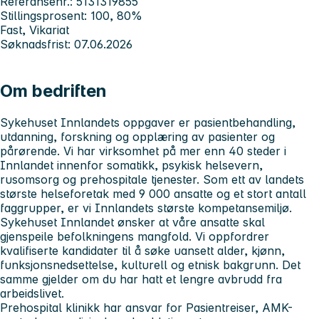
Referansenr.: 5131319855
Stillingsprosent: 100, 80%
Fast, Vikariat
Søknadsfrist: 07.06.2026
Om bedriften
Sykehuset Innlandets
oppgaver er pasientbehandling,
utdanning, forskning og opplæring av pasienter og
pårørende. Vi har virksomhet på mer enn 40 steder i
Innlandet innenfor somatikk, psykisk helsevern,
rusomsorg og prehospitale tjenester. Som ett av landets
største helseforetak med 9 000 ansatte og et stort antall
faggrupper, er vi Innlandets største kompetansemiljø.
Sykehuset Innlandet
ønsker at våre ansatte skal
gjenspeile befolkningens mangfold. Vi oppfordrer
kvalifiserte kandidater til å søke uansett alder, kjønn,
funksjonsnedsettelse, kulturell og etnisk bakgrunn. Det
samme gjelder om du har hatt et lengre avbrudd fra
arbeidslivet.
Prehospital klinikk
har ansvar for Pasientreiser, AMK-