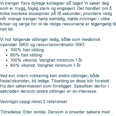
Vi trenger flere dyktige kollegaer på laget! Vi søker deg
som er trygg, faglig sterk og engasjert. Det handler om å
tolke kaotiske situasjoner på få sekunder, prioritere riktig
når mange trenger hjelp samtidig, støtte innringer i ulike
kriser og sørge for at de riktige ressursene er tilgjengelig til
rett tid.
Vi har følgende stillinger ledig, både som medisinsk
operatør (MO) og ressurskoordinator (RK):
100% fast stilling
80% fast stilling
100% vikariat. Varighet minimum 1 år
80% vikariat. Varighet minimum 1 år
Ved evt. intern rokkering kan andre stillinger, både
faste/vikariater, bli ledige. Tilsetting av disse blir foretatt
fra den søkermassen som foreligger. Spesifiser derfor i
søknaden dersom andre stillinger er av interesse.
Vennligst oppgi minst 2 referanser
Tiltredelse: Etter avtale. Dersom vi ansetter søkere med