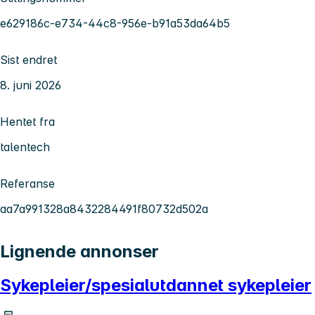
e629186c-e734-44c8-956e-b91a53da64b5
Sist endret
8. juni 2026
Hentet fra
talentech
Referanse
aa7a991328a8432284491f80732d502a
Lignende annonser
Sykepleier/spesialutdannet sykepleier