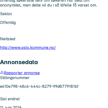
offentlig søkerliste selv om søkeren har bedt om
anonymitet, men dette vil du i så tilfelle få varsel om.
Sektor
Offentlig
Nettsted
http://www.oslo.kommune.no/
Annonsedata
Rapporter annonse
Stillingsnummer
e610e798-48c6-444c-8279-99d8779181bf
Sist endret
11. juni 2026