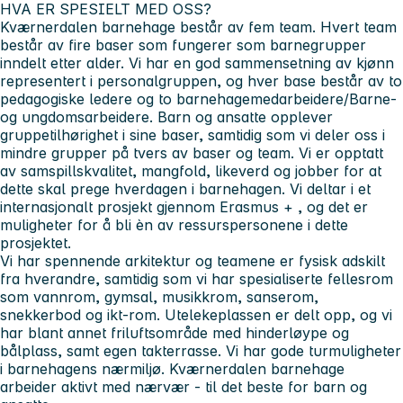
HVA ER SPESIELT MED OSS?
Kværnerdalen barnehage består av fem team. Hvert team
består av fire baser som fungerer som barnegrupper
inndelt etter alder. Vi har en god sammensetning av kjønn
representert i personalgruppen, og hver base består av to
pedagogiske ledere og to barnehagemedarbeidere/Barne-
og ungdomsarbeidere. Barn og ansatte opplever
gruppetilhørighet i sine baser, samtidig som vi deler oss i
mindre grupper på tvers av baser og team. Vi er opptatt
av samspillskvalitet, mangfold, likeverd og jobber for at
dette skal prege hverdagen i barnehagen. Vi deltar i et
internasjonalt prosjekt gjennom Erasmus + , og det er
muligheter for å bli èn av ressurspersonene i dette
prosjektet.
Vi har spennende arkitektur og teamene er fysisk adskilt
fra hverandre, samtidig som vi har spesialiserte fellesrom
som vannrom, gymsal, musikkrom, sanserom,
snekkerbod og ikt-rom. Utelekeplassen er delt opp, og vi
har blant annet friluftsområde med hinderløype og
bålplass, samt egen takterrasse. Vi har gode turmuligheter
i barnehagens nærmiljø. Kværnerdalen barnehage
arbeider aktivt med nærvær - til det beste for barn og