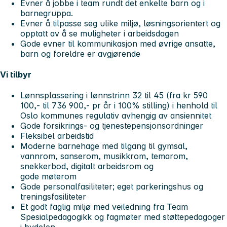
Evner å jobbe i team rundt det enkelte barn og i
barnegruppa.
Evner å tilpasse seg ulike miljø, løsningsorientert og
opptatt av å se muligheter i arbeidsdagen
Gode evner til kommunikasjon med øvrige ansatte,
barn og foreldre er avgjørende
Vi tilbyr
Lønnsplassering i lønnstrinn 32 til 45 (fra kr 590
100,- til 736 900,- pr år i 100% stilling) i henhold til
Oslo kommunes regulativ avhengig av ansiennitet
Gode forsikrings- og tjenestepensjonsordninger
Fleksibel arbeidstid
Moderne barnehage med tilgang til gymsal,
vannrom, sanserom, musikkrom, temarom,
snekkerbod, digitalt arbeidsrom og
gode møterom
Gode personalfasiliteter; eget parkeringshus og
treningsfasiliteter
Et godt faglig miljø med veiledning fra Team
Spesialpedagogikk og fagmøter med støttepedagoger