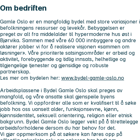
Om bedriften
Gamle Oslo er en mangfoldig bydel med store variasjoner i
befolkningens ressurser og levekår. Bebyggelsen er
preget av alt fra middelalder til hypermoderne hus øst i
Bjørvika. Sammen med våre 60 000 innbyggere og andre
aktører jobber vi for å realisere visjonen «sammen om
løsninger». Våre prioriterte satsingsområder er arbeid og
aktivitet, forebyggende og tidlig innsats, helhetlige og
tilgjengelige tjenester og gjensidige og robuste
partnerskap
.
Les mer om bydelen her:
www.bydel-gamle-oslo.no
Arbeidsplassene i Bydel Gamle Oslo skal preges av
mangfold, og våre ansatte skal gjenspeile byens
befolkning. Vi oppfordrer alle som er kvalifisert til å søke
jobb hos oss uansett alder, funksjonsevne, kjønn,
kjønnsidentitet, seksuell orientering, religion eller etnisk
bakgrunn. Bydel Gamle Oslo legger vekt på å tilrettelegge
arbeidsforholdene dersom du har behov for det.
Vi gjør oppmerksom på at søkere kan føres opp på