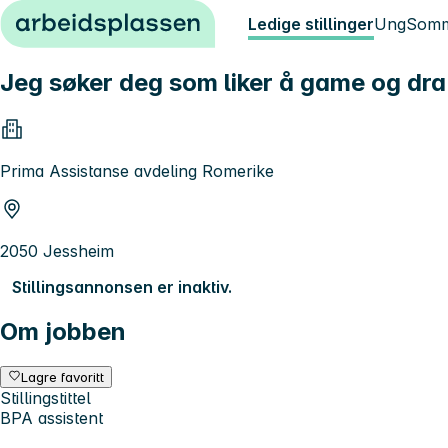
Hopp til innhold
Ledige stillinger
Ung
Somm
Jeg søker deg som liker å game og dra 
Prima Assistanse avdeling Romerike
2050 Jessheim
Stillingsannonsen er inaktiv.
Om jobben
Lagre favoritt
Stillingstittel
BPA assistent