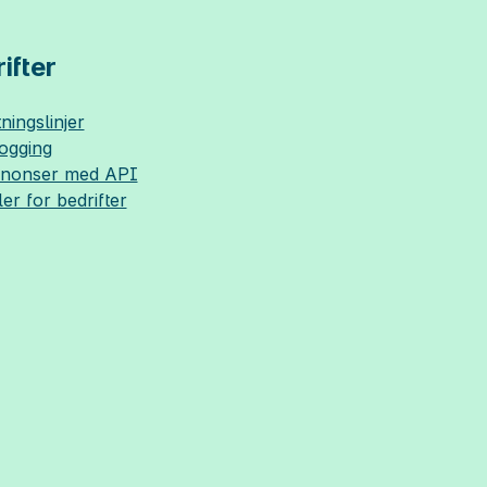
ifter
ningslinjer
logging
nnonser med API
ler for bedrifter