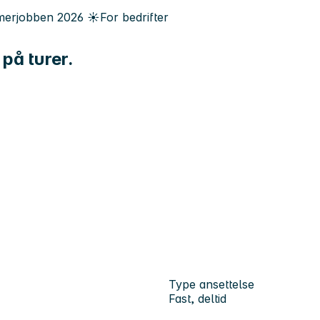
erjobben
2026
☀️
For bedrifter
på turer.
Type ansettelse
Fast, deltid