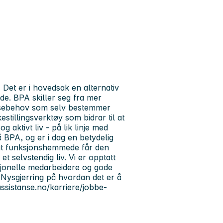
 Det er i hovedsak en alternativ
e. BPA skiller seg fra mer
tansebehov som selv bestemmer
estillingsverktøy som bidrar til at
g aktivt liv - på lik linje med
å BPA, og er i dag en betydelig
l at funksjonshemmede får den
t selvstendig liv. Vi er opptatt
fesjonelle medarbeidere og gode
. Nysgjerring på hvordan det er å
assistanse.no/karriere/jobbe-