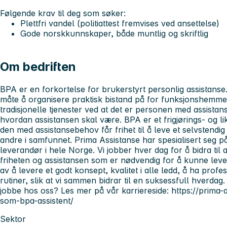
Følgende krav til deg som søker:
Plettfri vandel (politiattest fremvises ved ansettelse)
Gode norskkunnskaper, både muntlig og skriftlig
Om bedriften
BPA er en forkortelse for brukerstyrt personlig assistanse.
måte å organisere praktisk bistand på for funksjonshemmed
tradisjonelle tjenester ved at det er personen med assis
hvordan assistansen skal være. BPA er et frigjørings- og lik
den med assistansebehov får frihet til å leve et selvstendig o
andre i samfunnet. Prima Assistanse har spesialisert seg p
leverandør i hele Norge. Vi jobber hver dag for å bidra ti
friheten og assistansen som er nødvendig for å kunne leve e
av å levere et godt konsept, kvalitet i alle ledd, å ha pro
rutiner, slik at vi sammen bidrar til en suksessfull hverdag
jobbe hos oss? Les mer på vår karriereside: https://prima-
som-bpa-assistent/
Sektor