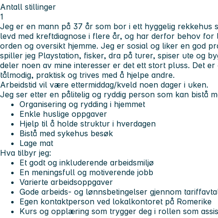
Antall stillinger
1
Jeg er en mann på 37 år som bor i ett hyggelig rekkehus
levd med kreftdiagnose i flere år, og har derfor behov for li
orden og oversikt hjemme. Jeg er sosial og liker en god pra
spiller jeg Playstation, fisker, dra på turer, spiser ute og
deler noen av mine interesser er det ett stort pluss. Det er
tålmodig, praktisk og trives med å hjelpe andre.
Arbeidstid vil være ettermiddag/kveld noen dager i uken.
Jeg ser etter en pålitelig og ryddig person som kan bistå m
Organisering og rydding i hjemmet
Enkle huslige oppgaver
Hjelp til å holde struktur i hverdagen
Bistå med sykehus besøk
Lage mat
Hva tilbyr jeg:
Et godt og inkluderende arbeidsmiljø
En meningsfull og motiverende jobb
Varierte arbeidsoppgaver
Gode arbeids- og lønnsbetingelser gjennom tariffavta
Egen kontaktperson ved lokalkontoret på Romerike
Kurs og opplæring som trygger deg i rollen som assis