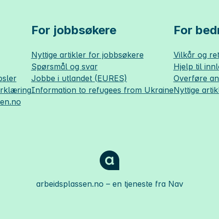
For jobbsøkere
For bedr
Nyttige artikler for jobbsøkere
Vilkår og ret
Spørsmål og svar
Hjelp til inn
sler
Jobbe i utlandet (EURES)
Overføre a
erklæring
Information to refugees from Ukraine
Nyttige artik
sen.no
arbeidsplassen.no
– en tjeneste fra Nav