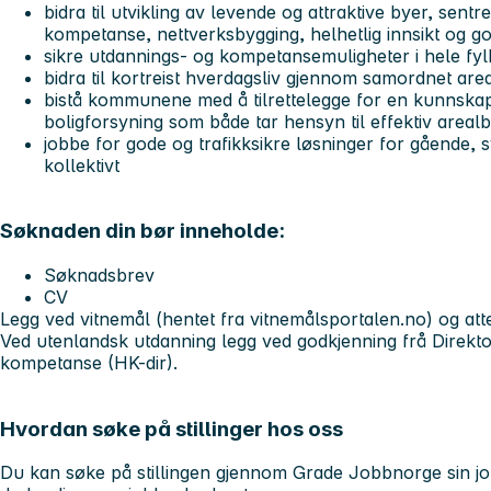
bidra til utvikling av levende og attraktive byer, sen
kompetanse, nettverksbygging, helhetlig innsikt og 
sikre utdannings- og kompetansemuligheter i hele fyl
bidra til kortreist hverdagsliv gjennom samordnet ar
bistå kommunene med å tilrettelegge for en kunnskap
boligforsyning som både tar hensyn til effektiv area
jobbe for gode og trafikksikre løsninger for gående, 
kollektivt
Søknaden din bør inneholde:
Søknadsbrev
CV
Legg ved vitnemål (hentet fra vitnemålsportalen.no) og atte
Ved utenlandsk utdanning legg ved godkjenning frå Direkto
kompetanse (HK-dir).
Hvordan søke på stillinger hos oss
Du kan søke på stillingen gjennom Grade Jobbnorge sin jo