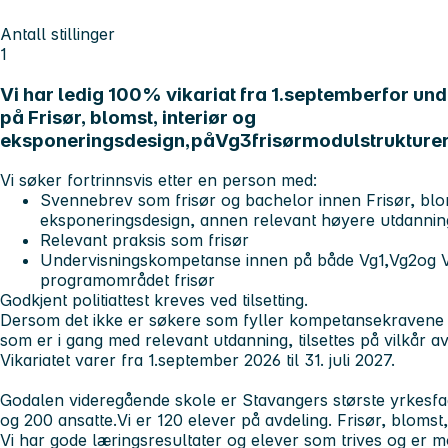
Antall stillinger
1
Vi har ledig 100% vikariat fra 1.septemberfor un
på Frisør, blomst, interiør og
eksponeringsdesign,påVg3frisørmodulstrukturert
Vi søker fortrinnsvis etter en person med:
Svennebrev som frisør og bachelor innen Frisør, blom
eksponeringsdesign, annen relevant høyere utdanni
Relevant praksis som frisør
Undervisningskompetanse innen på både Vg1,Vg2og 
programområdet frisør
Godkjent politiattest kreves ved tilsetting.
Dersom det ikke er søkere som fyller kompetansekravene fo
som er i gang med relevant utdanning, tilsettes på vilkår av 
Vikariatet varer fra 1.september 2026 til 31. juli 2027.
Godalen videregående skole er Stavangers største yrkesfa
og 200 ansatte.Vi er 120 elever på avdeling. Frisør, blomst
Vi har gode læringsresultater og elever som trives og er m