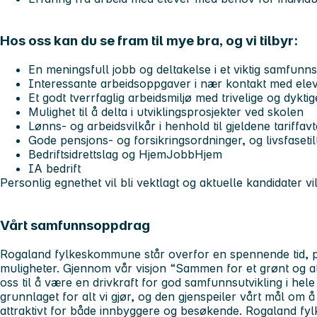
Hos oss kan du se fram til mye bra, og vi tilbyr:
En meningsfull jobb og deltakelse i et viktig samfun
Interessante arbeidsoppgaver i nær kontakt med ele
Et godt tverrfaglig arbeidsmiljø med trivelige og dykti
Mulighet til å delta i utviklingsprosjekter ved skolen
Lønns- og arbeidsvilkår i henhold til gjeldene tariffavt
Gode pensjons- og forsikringsordninger, og livsfasetil
Bedriftsidrettslag og HjemJobbHjem
IA bedrift
Personlig egnethet vil bli vektlagt og aktuelle kandidater vil b
Vårt samfunnsoppdrag
Rogaland fylkeskommune står overfor en spennende tid, p
muligheter. Gjennom vår visjon “Sammen for et grønt og attr
oss til å være en drivkraft for god samfunnsutvikling i hele
grunnlaget for alt vi gjør, og den gjenspeiler vårt mål om
attraktivt for både innbyggere og besøkende. Rogaland fy