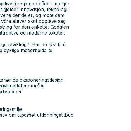
gslivet i regionen både i morgen
 gjelder innovasjon, teknologi i
evene der de er, og møte dem
e våre elever skal oppleve seg
mestring for den enkelte. Godalen
attraktive og moderne lokaler.
ge utvikling? Har du lyst til å
e dyktige medarbeidere!
teriør og eksponeringsdesign
nenvisuellefagområde
udieplaner
ringsmiljø
liv om tilpasset utdanningstilbud