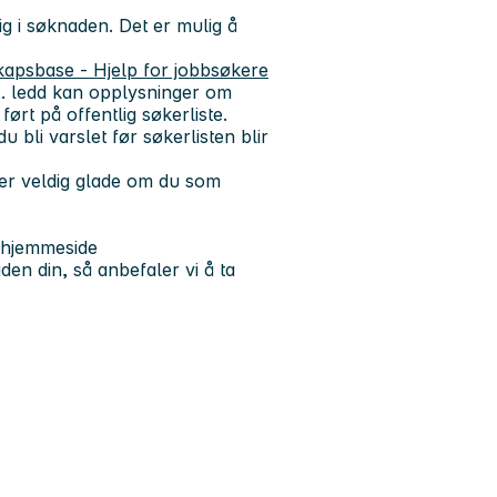
ig i søknaden. Det er mulig å
apsbase - Hjelp for jobbsøkere
 2. ledd kan opplysninger om
ført på offentlig søkerliste.
 bli varslet før søkerlisten blir
 er veldig glade om du som
 hjemmeside
en din, så anbefaler vi å ta