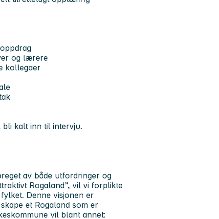
nsoppdrag
ver og lærere
ge kollegaer
ale
tak
li kalt inn til intervju.
reget av både utfordringer og
aktivt Rogaland”, vil vi forplikte
 fylket. Denne visjonen er
 å skape et Rogaland som er
lkeskommune vil blant annet: