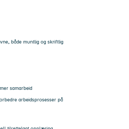
ne, både muntlig og skriftlig
remmer samarbeid
å forbedre arbeidsprosesser på
ll tilrettelagt opplæring