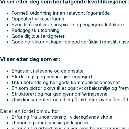
Vi ser etter deg som har følgende kvalifikasjoner:
Formell utdanning innen relevant fagområde
Oppdatert yrkeserfaring
Evne til å motivere, inspirere og engasjeredeltakere
Pedagogisk utdanning
Gode digitale ferdigheter
Gode norskkunnskaper og god språklig fremstillingsev
Vi ser etter deg som er:
Engasjert i elevene og de ansatte
Sterkt faglig og pedagogisk engasjert
Inkluderende og har gode kommunikasjonsevner
En som bidrar aktivt til et positivt arbeidsmiljø og f
Strukturert og har god gjennomføringsevne
Utviklingsorientert og alltid på jakt etter nye måter 
Det er en fordel om du har:
Erfaring fra undervisning i videregående skole
Utdanning innen spesialpedagogikk
Erfaring fra arbeid med elever med behov for individue