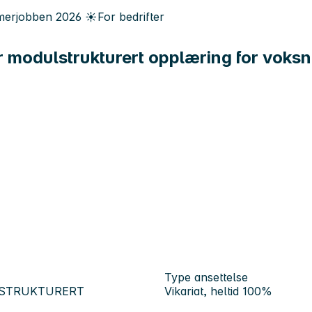
erjobben
2026
☀️
For bedrifter
ør modulstrukturert opplæring for voks
Type ansettelse
LSTRUKTURERT
Vikariat, heltid 100%