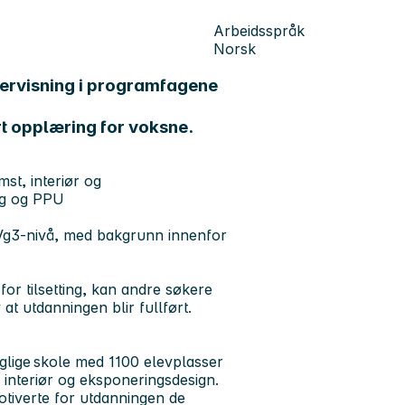
Arbeidsspråk
Norsk
dervisning i programfagene
 opplæring for voksne.
st, interiør og
ng og PPU
Vg3-nivå, med bakgrunn innenfor
r tilsetting, kan andre søkere
at utdanningen blir fullført.
glige skole med 1100 elevplasser
, interiør og eksponeringsdesign.
otiverte for utdanningen de