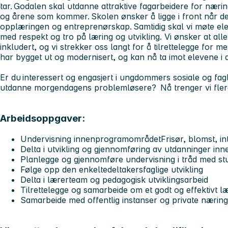
tar. Godalen skal utdanne attraktive fagarbeidere for nærin
og årene som kommer. Skolen ønsker å ligge i front når det
opplæringen og entreprenørskap. Samtidig skal vi møte el
med respekt og tro på læring og utvikling. Vi ønsker at all
inkludert, og vi strekker oss langt for å tilrettelegge for 
har bygget ut og modernisert, og kan nå ta imot elevene i 
Er du interessert og engasjert i ungdommers sosiale og fagli
utdanne morgendagens problemløsere? Nå trenger vi fler
Arbeidsoppgaver:
Undervisning innenprogramområdetFrisør, blomst, in
Delta i utvikling og gjennomføring av utdanninger in
Planlegge og gjennomføre undervisning i tråd med st
Følge opp den enkeltedeltakersfaglige utvikling
Delta i lærerteam og pedagogisk utviklingsarbeid
Tilrettelegge og samarbeide om et godt og effektivt læ
Samarbeide med offentlig instanser og private nærings