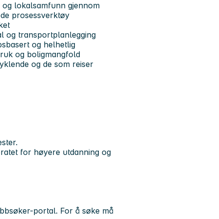
tre og lokalsamfunn gjennom
gode prosessverktøy
ket
eal og transportplanlegging
sbasert og helhetlig
lbruk og boligmangfold
syklende og de som reiser
ster.
ratet for høyere utdanning og
bbsøker-portal. For å søke må