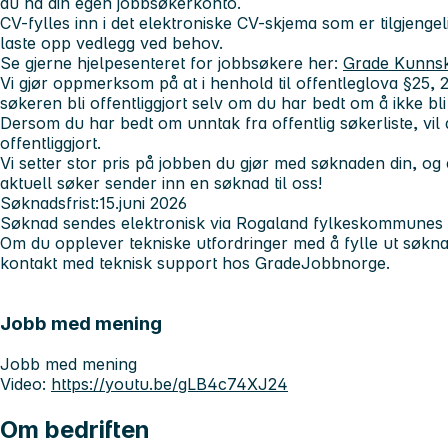
du ha din egen jobbsøkerkonto.
CV-fylles inn i det elektroniske CV-skjema som er tilgjengel
laste opp vedlegg ved behov.
Se gjerne hjelpesenteret for jobbsøkere her:
Grade Kunnsk
Vi gjør oppmerksom på at i henhold til offentleglova §25,
søkeren bli offentliggjort selv om du har bedt om å ikke bli 
Dersom du har bedt om unntak fra offentlig søkerliste, vil du
offentliggjort.
Vi setter stor pris på jobben du gjør med søknaden din, og
aktuell søker sender inn en søknad til oss!
Søknadsfrist:15.juni 2026
Søknad sendes elektronisk via Rogaland fylkeskommunes
Om du opplever tekniske utfordringer med å fylle ut søknad
kontakt med teknisk support hos GradeJobbnorge.
Jobb med mening
Jobb med mening
Video:
https://youtu.be/gLB4c74XJ24
Om bedriften