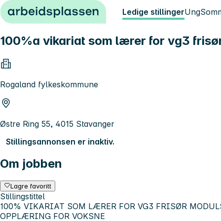
Hopp til innhold
Ledige stillinger
Ung
Somm
100%a vikariat som lærer for vg3 fris
Rogaland fylkeskommune
Østre Ring 55, 4015 Stavanger
Stillingsannonsen er inaktiv.
Om jobben
Lagre favoritt
Stillingstittel
100% VIKARIAT SOM LÆRER FOR VG3 FRISØR MODU
OPPLÆRING FOR VOKSNE