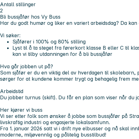
Antall stillinger
2
Bli bussjåfør hos Vy Buss
Har du godt humør og liker en variert arbeidsdag? Da kan 
Vi søker:
Sjåfører i 100% og 80% stilling
Lyst til å ta steget fra førerkort klasse B eller C til k
kan vi tilby utdanningen for å bli bussjåfør
Hva går jobben ut på?
Som sjåfør er du en viktig del av hverdagen til skolebarn,
sørger for at kundene kommer trygt og behagelig frem med
Arbeidstid
Du jobber turnus (skift). Du får en plan som viser når du j
Her kjører vi buss​
Vi ser etter folk som ønsker å jobbe som bussjåfør på Stra
livskraftig industri og engasjerte lokalsamfunn.
Fra 1. januar 2026 satt vi i drift nye elbusser og nå skal i
moderne, miljøvennlig og pålitelig busstilbud!