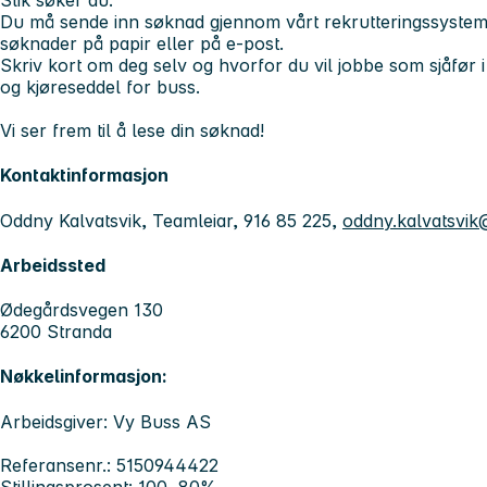
Slik søker du:
Du må sende inn søknad gjennom vårt rekrutteringssystem, 
søknader på papir eller på e-post.
Skriv kort om deg selv og hvorfor du vil jobbe som sjåfør i V
og kjøreseddel for buss.
Vi ser frem til å lese din søknad!
Kontaktinformasjon
Oddny Kalvatsvik, Teamleiar, 916 85 225,
oddny.kalvatsvik
Arbeidssted
Ødegårdsvegen 130
6200 Stranda
Nøkkelinformasjon:
Arbeidsgiver: Vy Buss AS
Referansenr.: 5150944422
Stillingsprosent: 100, 80%