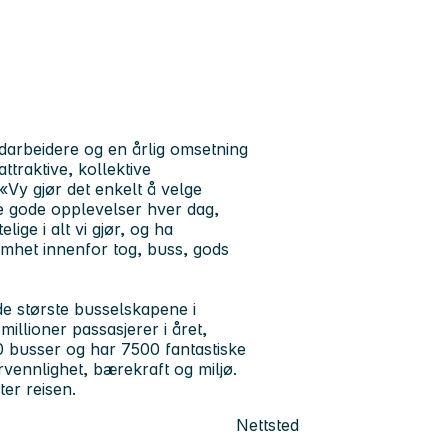
arbeidere og en årlig omsetning
ttraktive, kollektive
«Vy gjør det enkelt å velge
e gode opplevelser hver dag,
ige i alt vi gjør, og ha
omhet innenfor tog, buss, gods
de største busselskapene i
illioner passasjerer i året,
0 busser og har 7500 fantastiske
rvennlighet, bærekraft og miljø.
ter reisen.
Nettsted