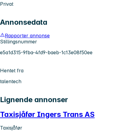
Privat
Annonsedata
Rapporter annonse
Stillingsnummer
e5a1d315-9fba-4fd9-baeb-1c13e08f50ee
Hentet fra
talentech
Lignende annonser
Taxisjåfør Ingers Trans AS
Taxisjåfør