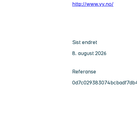
http://www.vy.no/
Sist endret
8. august 2026
Referanse
0d7c029383074bcbadf7db