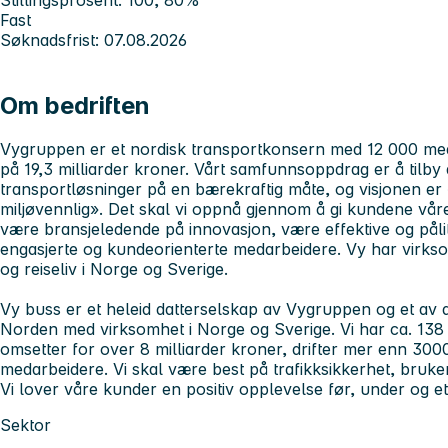
Fast
Søknadsfrist: 07.08.2026
Om bedriften
Vygruppen er et nordisk transportkonsern med 12 000 med
på 19,3 milliarder kroner. Vårt samfunnsoppdrag er å tilby a
transportløsninger på en bærekraftig måte, og visjonen er 
miljøvennlig». Det skal vi oppnå gjennom å gi kundene vår
være bransjeledende på innovasjon, være effektive og pålitel
engasjerte og kundeorienterte medarbeidere. Vy har virks
og reiseliv i Norge og Sverige.
Vy buss er et heleid datterselskap av Vygruppen og et av 
Norden med virksomhet i Norge og Sverige. Vi har ca. 138 m
omsetter for over 8 milliarder kroner, drifter mer enn 300
medarbeidere. Vi skal være best på trafikksikkerhet, bruke
Vi lover våre kunder en positiv opplevelse før, under og et
Sektor