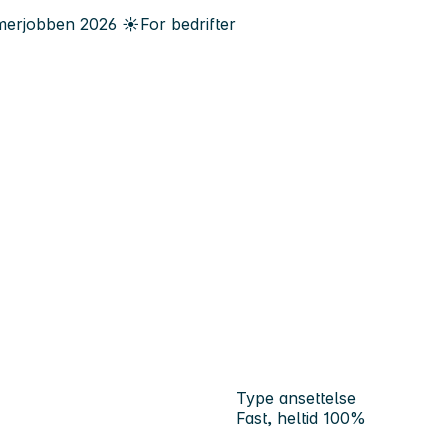
erjobben
2026
☀️
For bedrifter
Type ansettelse
Fast, heltid 100%