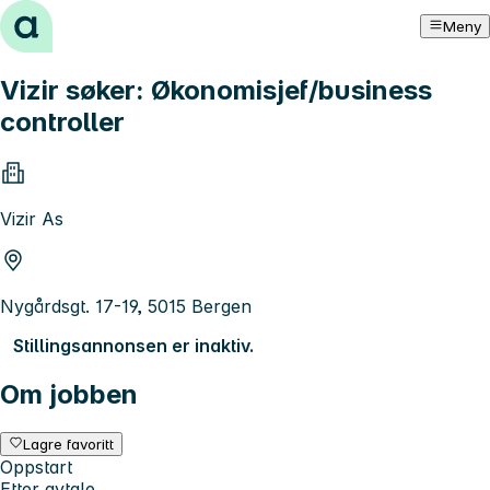
Hopp til innhold
Meny
Vizir søker: Økonomisjef/business
controller
Vizir As
Nygårdsgt. 17-19, 5015 Bergen
Stillingsannonsen er inaktiv.
Om jobben
Lagre favoritt
Oppstart
Etter avtale