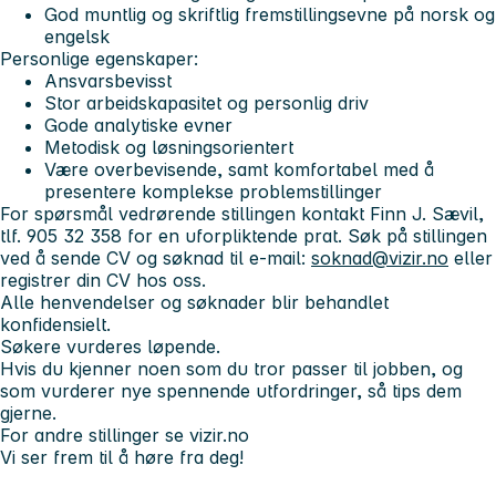
God muntlig og skriftlig fremstillingsevne på norsk og
engelsk
Personlige egenskaper:
Ansvarsbevisst
Stor arbeidskapasitet og personlig driv
Gode analytiske evner
Metodisk og løsningsorientert
Være overbevisende, samt komfortabel med å
presentere komplekse problemstillinger
For spørsmål vedrørende stillingen kontakt Finn J. Sævil,
tlf. 905 32 358 for en uforpliktende prat. Søk på stillingen
ved å sende CV og søknad til e-mail:
soknad@vizir.no
eller
registrer din CV hos oss.
Alle henvendelser og søknader blir behandlet
konfidensielt.
Søkere vurderes løpende.
Hvis du kjenner noen som du tror passer til jobben, og
som vurderer nye spennende utfordringer, så tips dem
gjerne.
For andre stillinger se vizir.no
Vi ser frem til å høre fra deg!