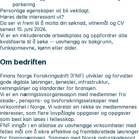
parkering
Personlige egenskaper vil bli vektlagt.
Høres dette interessant ut?
Da ser vi frem til å motta din søknad, vitnemål og CV
senest 15. juni 2026.
Vi er en inkluderende arbeidsplass og oppfordrer alle
kvalifiserte til å søke -- uavhengig av bakgrunn,
funksjonsevne, kjønn eller alder.
Om bedriften
Finans Norge Forsikringsdrift (FNF) utvikler og forvalter
gode digitale løsninger, tjenester, infrastruktur,
retningslinjer og standarder for bransjen.
Vi er en næringslivsorganisasjon med medlemmer fra
skade-, pensjons- og livsforsikringsselskaper med
virksomhet i Norge. Vi ivaretar en rekke av medlemmenes
interesser, som flere lovpålagte oppgaver og oppgaver
som best kan løses i fellesskap.
FNF inngår i en allianse av uavhengige virksomheter med
felles mål om å sikre effektive og fremtidsrettede løsninger
for finansnæringen. Sammen med Norsk naturskadepool