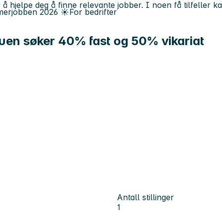
 å hjelpe deg å finne relevante jobber. I noen få tilfeller 
erjobben
2026
☀️
For bedrifter
uen søker 40% fast og 50% vikariat
Antall stillinger
1