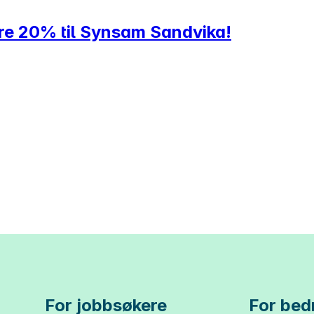
ere 20% til Synsam Sandvika!
For jobbsøkere
For bedr