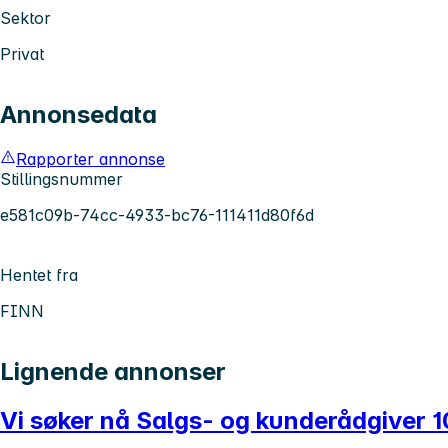
Sektor
Privat
Annonsedata
Rapporter annonse
Stillingsnummer
e581c09b-74cc-4933-bc76-111411d80f6d
Hentet fra
FINN
Lignende annonser
Vi søker nå Salgs- og kunderådgiver 1