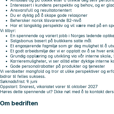
Ambisiøs og på utkikk etter å utvikle deg selv personli
Interessert i kundens perspektiv og behov, og er glad 
Ansvarsfull og resultatorientert
Du er dyktig på å skape gode relasjoner
Behersker norsk tilsvarende B2-nivå
Har et langsiktig perspektiv og vil være med på en s
Vi tilbyr:
En spennende og variert jobb i Norges ledende optik
Salgsbonus basert på butikkens satte mål
Et engasjerende fagmiljø som gir deg mulighet til å utv
Et godt arbeidsmiljø der vi er opptatt av å se hver en
Grundig opplæring og utvikling via vår interne skol
Karrieremuligheter, vi ser alltid etter dyktige interne 
Gode personalrabatter på produkter og tjenester
Vi verdsetter mangfold og tror at ulike perspektiver og erf
bidrar til felles suksess.
Søknadsfrist:
9. juni
Oppstart:
Snarest, vikariatet varer til oktober 2027
Høres dette spennende ut? Ikke nøl med å ta kontakt ders
Om bedriften