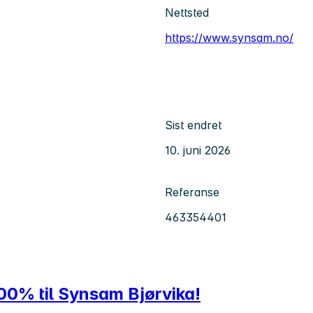
Nettsted
https://www.synsam.no/
Sist endret
10. juni 2026
Referanse
463354401
00% til Synsam Bjørvika!