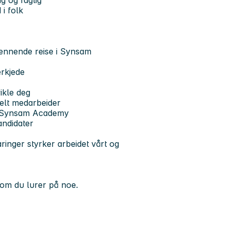
g og faglig
i folk
pennende reise i Synsam
erkjede
ikle deg
kelt medarbeider
e, Synsam Academy
kandidater
aringer styrker arbeidet vårt og
om du lurer på noe.