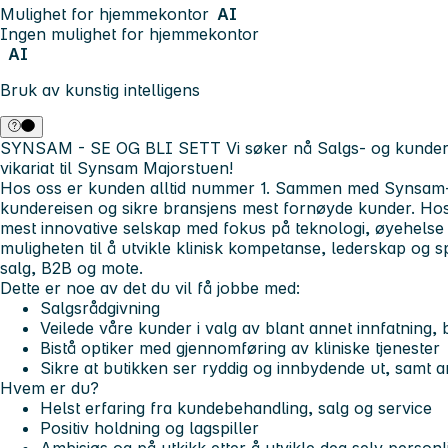
Mulighet for hjemmekontor
AI
Ingen mulighet for hjemmekontor
AI
Bruk av kunstig intelligens
SYNSAM - SE OG BLI SETT
Vi søker nå Salgs- og kunde
vikariat til Synsam Majorstuen!
Hos oss er kunden alltid nummer 1. Sammen med Synsam-te
kundereisen og sikre bransjens mest fornøyde kunder. Hos 
mest innovative selskap med fokus på teknologi, øyehelse
muligheten til å utvikle klinisk kompetanse, lederskap og s
salg, B2B og mote.
Dette er noe av det du vil få jobbe med:
Salgsrådgivning
Veilede våre kunder i valg av blant annet innfatning, b
Bistå optiker med gjennomføring av kliniske tjenester
Sikre at butikken ser ryddig og innbydende ut, samt a
Hvem er du?
Helst erfaring fra kundebehandling, salg og service
Positiv holdning og lagspiller