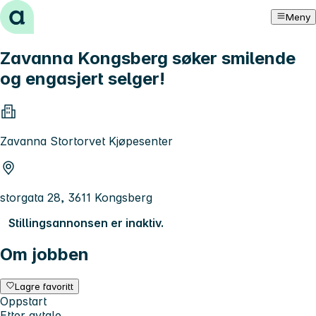
Hopp til innhold
Meny
Zavanna Kongsberg søker smilende
og engasjert selger!
Zavanna Stortorvet Kjøpesenter
storgata 28, 3611 Kongsberg
Stillingsannonsen er inaktiv.
Om jobben
Lagre favoritt
Oppstart
Etter avtale