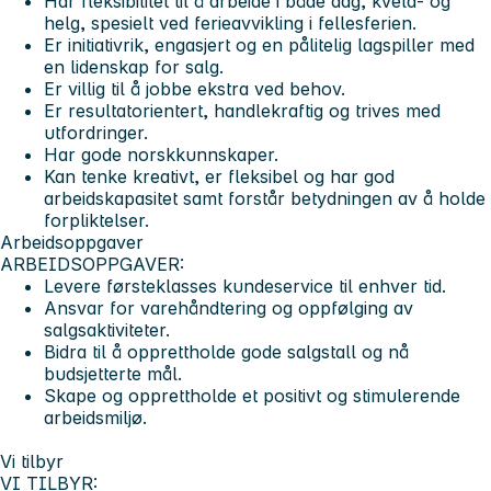
Har fleksibilitet til å arbeide i både
dag, kveld- og
helg, spesielt ved ferieavvikling i fellesferien.
Er initiativrik, engasjert og en pålitelig lagspiller med
en lidenskap for salg.
Er villig til å jobbe ekstra ved behov.
Er resultatorientert, handlekraftig og trives med
utfordringer.
Har gode norskkunnskaper.
Kan tenke kreativt, er fleksibel og har god
arbeidskapasitet samt forstår betydningen av å holde
forpliktelser.
Arbeidsoppgaver
ARBEIDSOPPGAVER:
Levere førsteklasses kundeservice til enhver tid.
Ansvar for varehåndtering og oppfølging av
salgsaktiviteter.
Bidra til å opprettholde gode salgstall og nå
budsjetterte mål.
Skape og opprettholde et positivt og stimulerende
arbeidsmiljø.
Vi tilbyr
VI TILBYR: