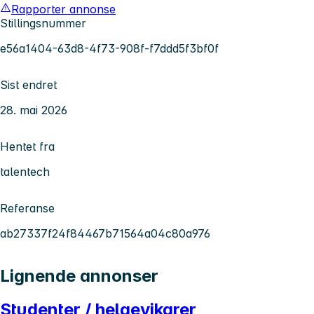
Rapporter annonse
Stillingsnummer
e56a1404-63d8-4f73-908f-f7ddd5f3bf0f
Sist endret
28. mai 2026
Hentet fra
talentech
Referanse
ab27337f24f84467b71564a04c80a976
Lignende annonser
Studenter / helgevikarer