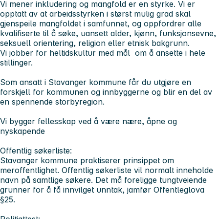
Vi mener inkludering og mangfold er en styrke. Vi er
opptatt av at arbeidsstyrken i størst mulig grad skal
gjenspeile mangfoldet i samfunnet, og oppfordrer alle
kvalifiserte til å søke, uansett alder, kjønn, funksjonsevne,
seksuell orientering, religion eller etnisk bakgrunn.
Vi jobber for heltidskultur med mål om å ansette i hele
stillinger.
Som ansatt i Stavanger kommune får du utgjøre en
forskjell for kommunen og innbyggerne og blir en del av
en spennende storbyregion.
Vi bygger fellesskap ved å være nære, åpne og
nyskapende
Offentlig søkerliste:
Stavanger kommune praktiserer prinsippet om
meroffentlighet. Offentlig søkerliste vil normalt inneholde
navn på samtlige søkere. Det må foreligge tungtveiende
grunner for å få innvilget unntak, jamfør Offentleglova
§25.
Politiattest: