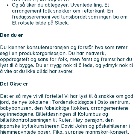
Og så liker du ablegøyer. Uventede ting. Et
arrangement folk snakker om i etterkant. En
fredagsseremoni ved lunsjbordet som ingen ba om.
Et rolsete bilde på Slack.
Den du er
Du kjenner konsulentbransjen og forstår hva som rører
seg i en produktorganisasjon. Du har nettverk,
oppdragsteft og sans for folk, men først og fremst har du
lyst til å bygge. Du er trygg nok til å lede, og ydmyk nok til
å vite at du ikke alltid har svaret.
Det Okse er
Det er så mye vi vil fortelle! Vi har lyst til å snakke om god
jord, de nye lokalene i Tordenskioldsgate i Oslo sentrum,
babybonusen, den fabelaktige flokken, arrangementene
og innedagene. Billettløsningen til Kolumbus og
billettkontrolløsningen til Ruter. Høy pensjon, den
japanske tryllekunstneren David John og påskehilsener i
hjemmepyntede poser. Fika, surprise mannskor-konsert,