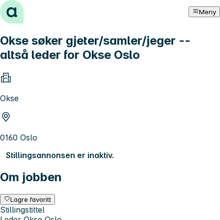
Hopp til innhold
Meny
Okse søker gjeter/samler/jeger --
altså leder for Okse Oslo
Okse
0160 Oslo
Stillingsannonsen er inaktiv.
Om jobben
Lagre favoritt
Stillingstittel
Leder Okse Oslo