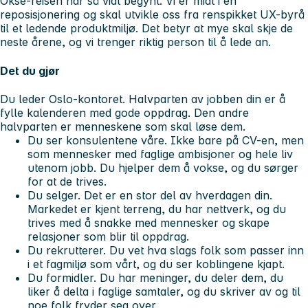
Okse-reisen har så vidt begynt. Vi er midt i en
reposisjonering og skal utvikle oss fra renspikket UX-byrå
til et ledende produktmiljø. Det betyr at mye skal skje de
neste årene, og vi trenger riktig person til å lede an.
Det du gjør
Du leder Oslo-kontoret. Halvparten av jobben din er å
fylle kalenderen med gode oppdrag. Den andre
halvparten er menneskene som skal løse dem.
Du ser konsulentene våre. Ikke bare på CV-en, men
som mennesker med faglige ambisjoner og hele liv
utenom jobb. Du hjelper dem å vokse, og du sørger
for at de trives.
Du selger. Det er en stor del av hverdagen din.
Markedet er kjent terreng, du har nettverk, og du
trives med å snakke med mennesker og skape
relasjoner som blir til oppdrag.
Du rekrutterer. Du vet hva slags folk som passer inn
i et fagmiljø som vårt, og du ser koblingene kjapt.
Du formidler. Du har meninger, du deler dem, du
liker å delta i faglige samtaler, og du skriver av og til
noe folk fryder seg over.