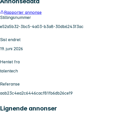
Annonsedata
Rapporter annonse
Stillingsnummer
e52a5b32-3bc5-4a03-b3a8-30db6243f3ac
Sist endret
19. juni 2026
Hentet fra
talentech
Referanse
aab23c4ea2c6446cacf81fb6db26ce19
Lignende annonser