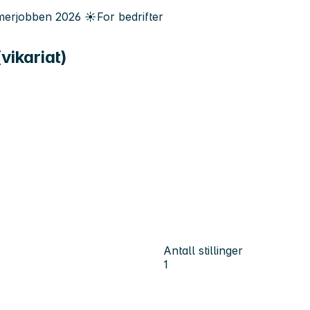
erjobben
2026
☀️
For bedrifter
vikariat)
Antall stillinger
1