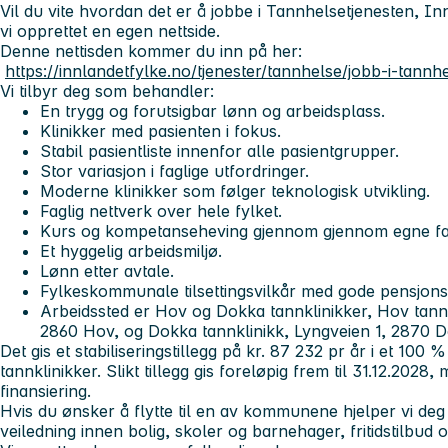
Vil du vite hvordan det er å jobbe i Tannhelsetjenesten, 
vi opprettet en egen nettside.
Denne nettisden kommer du inn på her:
https://innlandetfylke.no/tjenester/tannhelse/jobb-i-tannh
Vi tilbyr deg som behandler:
En trygg og forutsigbar lønn og arbeidsplass.
Klinikker med pasienten i fokus.
Stabil pasientliste innenfor alle pasientgrupper.
Stor variasjon i faglige utfordringer.
Moderne klinikker som følger teknologisk utvikling.
Faglig nettverk over hele fylket.
Kurs og kompetanseheving gjennom gjennom egne fa
Et hyggelig arbeidsmiljø.
Lønn etter avtale.
Fylkeskommunale tilsettingsvilkår med gode pensjons-
Arbeidssted er Hov og Dokka tannklinikker, Hov tannk
2860 Hov, og Dokka tannklinikk, Lyngveien 1, 2870
Det gis et stabiliseringstillegg på kr. 87 232 pr år i et 100
tannklinikker. Slikt tillegg gis foreløpig frem til 31.12.202
finansiering.
Hvis du ønsker å flytte til en av kommunene hjelper vi de
veiledning innen bolig, skoler og barnehager, fritidstilbud 