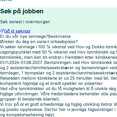
Søk på jobben
Søk senest i overmorgen
Gå til søknad
Er du vår nye tannlege?
Beskrivelse
Ønsker du deg en variert arbeidsplass?
Vi søker tannlege i 100 % vikariat ved Hov og Dokka tannkli
utgangspunktet med 50 % vikariat ved Hov tannklinikk og 
tannklinikk, men kan bli endret i fremtiden etter klinikkene
01.11.2026-01.08.2027. Bemanningen ved Hov tannklinikk bes
og 2 assistenter/tannhelsesekretærer og bemanningen ved 
tannleger, 1 tannpelier og 2 assistenter/tannhelsesekretære
Reisetiden mellom klinikkene er ca 25 minutter med bil. Ved
kompetent fagmiljø og et bredt spekter av pasienter.
Ved våre tannklinikker vil du få muligheten til å utvikle d
faglige utfordringer. Våre medarbeidere behandler alle pasi
grupper til betalende klientell.
Vi tror på at et godt arbeidsmiljø og faglig utvikling bidrar t
og positiv opplevelse. Derfor har vi jevnlige fagsamlinger i a
og kompetanseheving høyt.