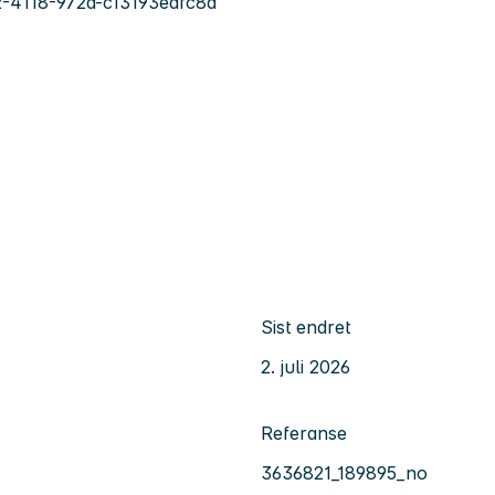
c2-4118-972a-c13193edfc8a
Sist endret
2. juli 2026
Referanse
3636821_189895_no