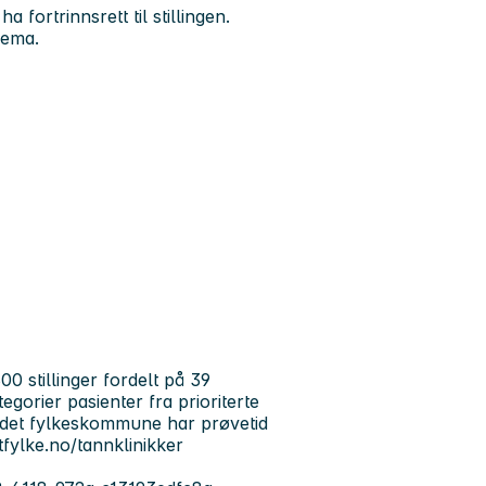
fortrinnsrett til stillingen.
jema.
 stillinger fordelt på 39
tegorier pasienter fra prioriterte
andet fylkeskommune har prøvetid
tfylke.no/tannklinikker