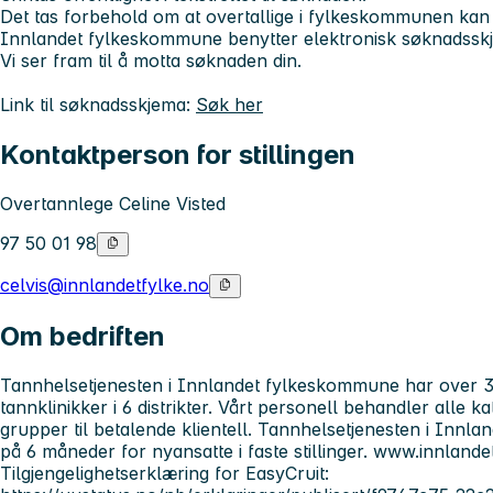
Det tas forbehold om at overtallige i fylkeskommunen kan ha 
Innlandet fylkeskommune benytter elektronisk søknadssk
Vi ser fram til å motta søknaden din.
Link til søknadsskjema:
Søk her
Kontaktperson for stillingen
Overtannlege Celine Visted
97 50 01 98
celvis@innlandetfylke.no
Om bedriften
Tannhelsetjenesten i Innlandet fylkeskommune har over 300
tannklinikker i 6 distrikter. Vårt personell behandler alle ka
grupper til betalende klientell. Tannhelsetjenesten i Innl
på 6 måneder for nyansatte i faste stillinger. www.innlande
Tilgjengelighetserklæring for EasyCruit: