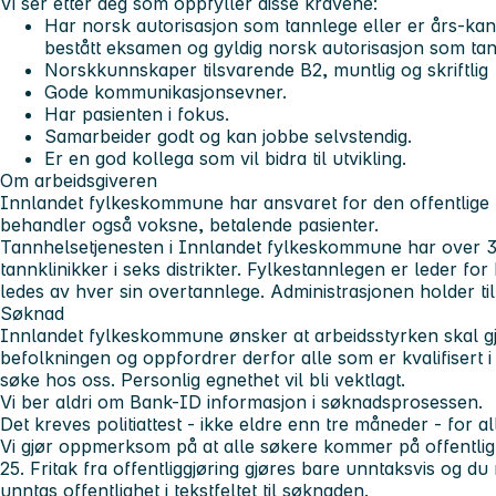
Vi ser etter deg som oppfyller disse kravene:
Har norsk autorisasjon som tannlege eller er års-ka
bestått eksamen og gyldig norsk autorisasjon som tann
Norskkunnskaper tilsvarende B2, muntlig og skriftlig
Gode kommunikasjonsevner.
Har pasienten i fokus.
Samarbeider godt og kan jobbe selvstendig.
Er en god kollega som vil bidra til utvikling.
Om arbeidsgiveren
Innlandet fylkeskommune har ansvaret for den offentlige ta
behandler også voksne, betalende pasienter.
Tannhelsetjenesten i Innlandet fylkeskommune har over 300
tannklinikker i seks distrikter. Fylkestannlegen er leder for 
ledes av hver sin overtannlege. Administrasjonen holder ti
Søknad
Innlandet fylkeskommune ønsker at arbeidsstyrken skal gj
befolkningen og oppfordrer derfor alle som er kvalifisert i 
søke hos oss. Personlig egnethet vil bli vektlagt.
Vi ber aldri om Bank-ID informasjon i søknadsprosessen.
Det kreves politiattest - ikke eldre enn tre måneder - for all
Vi gjør oppmerksom på at alle søkere kommer på offentlig sø
25. Fritak fra offentliggjøring gjøres bare unntaksvis og 
unntas offentlighet i tekstfeltet til søknad