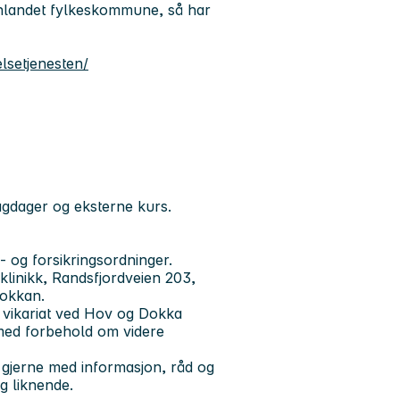
Innlandet fylkeskommune, så har
elsetjenesten/
gdager og eksterne kurs.
 og forsikringsordninger.
linikk, Randsfjordveien 203,
 Dokkan.
 % vikariat ved Hov og Dokka
8, med forbehold om videre
g gjerne med informasjon, råd og
og liknende.