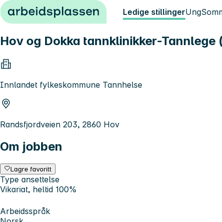
Hopp til innhold
Ledige stillinger
Ung
Somm
Hov og Dokka tannklinikker-Tannlege (
Innlandet fylkeskommune Tannhelse
Randsfjordveien 203, 2860 Hov
Om jobben
Lagre favoritt
Type ansettelse
Vikariat, heltid 100%
Arbeidsspråk
Norsk