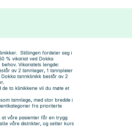
nikker. Stillingen fordeler seg i
50 % vikariat ved Dokka
s behov. Vikariatets lengde:
tår av 2 tannleger, 1 tannpleier
Dokka tannklinikk består av 2
r.
 de to klinikkene vil du møte et
eg som tannlege, med stor bredde i
entkategorier fra prioriterte
il at våre pasienter får en trygg
lle våre distrikter, og setter kurs