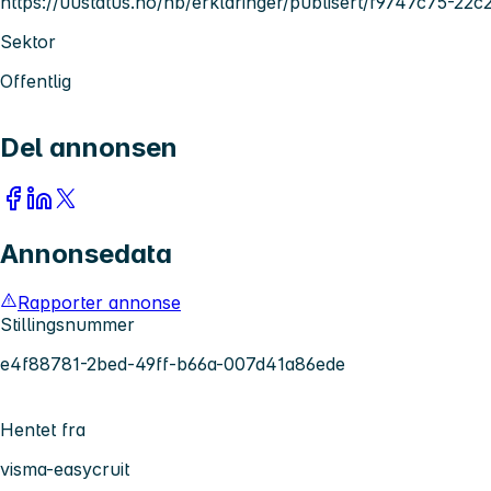
https://uustatus.no/nb/erklaringer/publisert/f9747c75-22
Sektor
Offentlig
Del annonsen
Annonsedata
Rapporter annonse
Stillingsnummer
e4f88781-2bed-49ff-b66a-007d41a86ede
Hentet fra
visma-easycruit