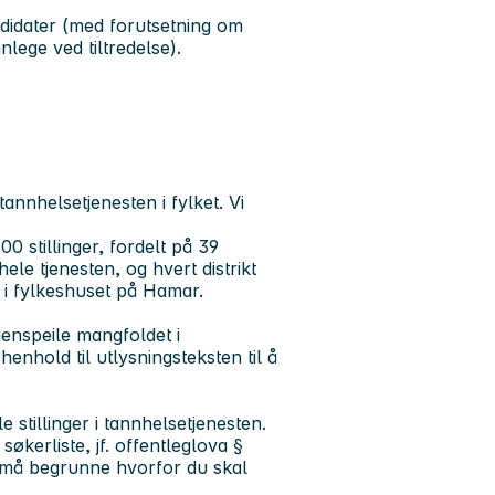
ndidater (med forutsetning om
lege ved tiltredelse).
nnhelsetjenesten i fylket. Vi
 stillinger, fordelt på 39
hele tjenesten, og hvert distrikt
l i fylkeshuset på Hamar.
enspeile mangfoldet i
henhold til utlysningsteksten til å
e stillinger i tannhelsetjenesten.
kerliste, jf. offentleglova §
du må begrunne hvorfor du skal
en.