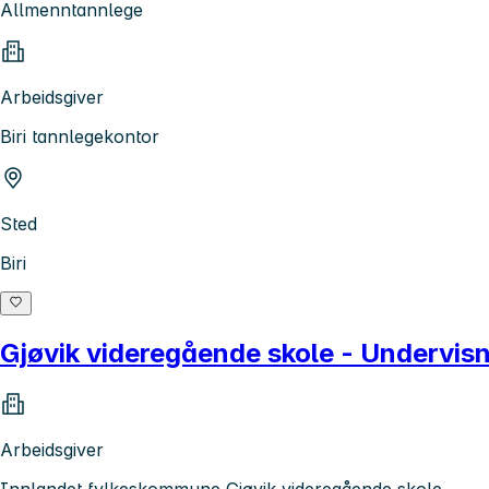
Allmenntannlege
Arbeidsgiver
Biri tannlegekontor
Sted
Biri
Gjøvik videregående skole - Undervisni
Arbeidsgiver
Innlandet fylkeskommune Gjøvik videregående skole