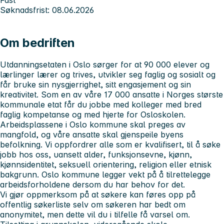
Søknadsfrist: 08.06.2026
Om bedriften
Utdanningsetaten i Oslo sørger for at 90 000 elever og
lærlinger lærer og trives, utvikler seg faglig og sosialt og
får bruke sin nysgjerrighet, sitt engasjement og sin
kreativitet. Som en av våre 17 000 ansatte i Norges største
kommunale etat får du jobbe med kolleger med bred
faglig kompetanse og med hjerte for Osloskolen.
Arbeidsplassene i Oslo kommune skal preges av
mangfold, og våre ansatte skal gjenspeile byens
befolkning. Vi oppfordrer alle som er kvalifisert, til å søke
jobb hos oss, uansett alder, funksjonsevne, kjønn,
kjønnsidentitet, seksuell orientering, religion eller etnisk
bakgrunn. Oslo kommune legger vekt på å tilrettelegge
arbeidsforholdene dersom du har behov for det.
Vi gjør oppmerksom på at søkere kan føres opp på
offentlig søkerliste selv om søkeren har bedt om
anonymitet, men dette vil du i tilfelle få varsel om.