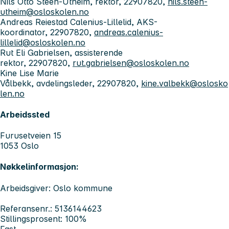
Nils Otto Steen-Utheim, rektor, 22907820,
nils.steen-
utheim@osloskolen.no
Andreas Reiestad Calenius-Lillelid, AKS-
koordinator, 22907820,
andreas.calenius-
lillelid@osloskolen.no
Rut Eli Gabrielsen, assisterende
rektor, 22907820,
rut.gabrielsen@osloskolen.no
Kine Lise Marie
Vålbekk, avdelingsleder, 22907820,
kine.valbekk@oslosko
len.no
Arbeidssted
Furusetveien 15
1053 Oslo
Nøkkelinformasjon:
Arbeidsgiver: Oslo kommune
Referansenr.: 5136144623
Stillingsprosent: 100%
Fast