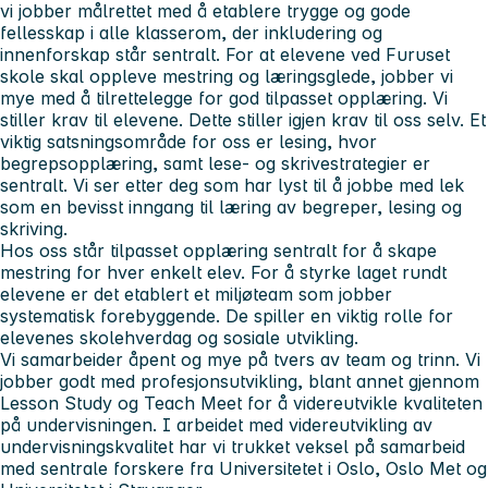
vi jobber målrettet med å etablere trygge og gode
fellesskap i alle klasserom, der inkludering og
innenforskap står sentralt. For at elevene ved Furuset
skole skal oppleve mestring og læringsglede, jobber vi
mye med å tilrettelegge for god tilpasset opplæring. Vi
stiller krav til elevene. Dette stiller igjen krav til oss selv. Et
viktig satsningsområde for oss er lesing, hvor
begrepsopplæring, samt lese- og skrivestrategier er
sentralt. Vi ser etter deg som har lyst til å jobbe med lek
som en bevisst inngang til læring av begreper, lesing og
skriving.
Hos oss står tilpasset opplæring sentralt for å skape
mestring for hver enkelt elev. For å styrke laget rundt
elevene er det etablert et miljøteam som jobber
systematisk forebyggende. De spiller en viktig rolle for
elevenes skolehverdag og sosiale utvikling.
Vi samarbeider åpent og mye på tvers av team og trinn. Vi
jobber godt med profesjonsutvikling, blant annet gjennom
Lesson Study og Teach Meet for å videreutvikle kvaliteten
på undervisningen. I arbeidet med videreutvikling av
undervisningskvalitet har vi trukket veksel på samarbeid
med sentrale forskere fra Universitetet i Oslo, Oslo Met og