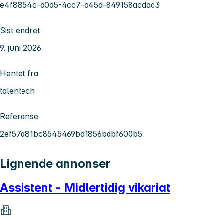
e4f8854c-d0d5-4cc7-a45d-849158acdac3
Sist endret
9. juni 2026
Hentet fra
talentech
Referanse
2ef57a81bc8545469bd1856bdbf600b5
Lignende annonser
Assistent - Midlertidig vikariat