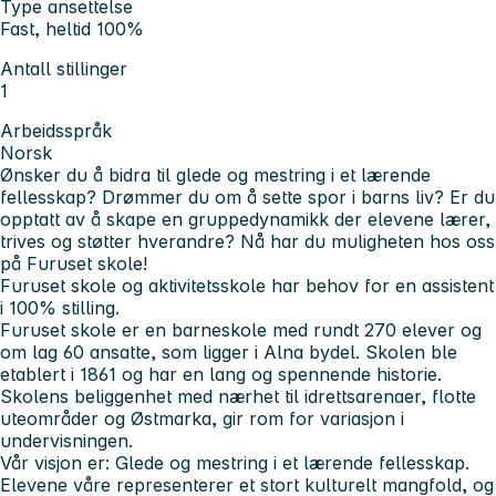
Type ansettelse
Fast, heltid 100%
Antall stillinger
1
Arbeidsspråk
Norsk
Ønsker du å bidra til glede og mestring i et lærende
fellesskap? Drømmer du om å sette spor i barns liv? Er du
opptatt av å skape en gruppedynamikk der elevene lærer,
trives og støtter hverandre? Nå har du muligheten hos oss
på Furuset skole!
Furuset skole og aktivitetsskole har behov for en assistent
i 100% stilling.
Furuset skole er en barneskole med rundt 270 elever og
om lag 60 ansatte, som ligger i Alna bydel. Skolen ble
etablert i 1861 og har en lang og spennende historie.
Skolens beliggenhet med nærhet til idrettsarenaer, flotte
uteområder og Østmarka, gir rom for variasjon i
undervisningen.
Vår visjon er: Glede og mestring i et lærende fellesskap.
Elevene våre representerer et stort kulturelt mangfold, og