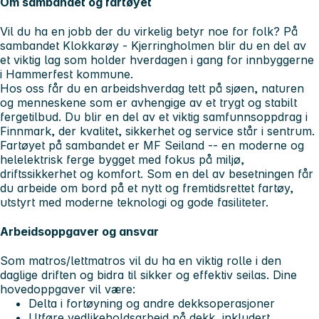
Om sambandet og fartøyet
Vil du ha en jobb der du virkelig betyr noe for folk? På
sambandet Klokkarøy - Kjerringholmen blir du en del av
et viktig lag som holder hverdagen i gang for innbyggerne
i Hammerfest kommune.
Hos oss får du en arbeidshverdag tett på sjøen, naturen
og menneskene som er avhengige av et trygt og stabilt
fergetilbud. Du blir en del av et viktig samfunnsoppdrag i
Finnmark, der kvalitet, sikkerhet og service står i sentrum.
Fartøyet på sambandet er MF Seiland -- en moderne og
helelektrisk ferge bygget med fokus på miljø,
driftssikkerhet og komfort. Som en del av besetningen får
du arbeide om bord på et nytt og fremtidsrettet fartøy,
utstyrt med moderne teknologi og gode fasiliteter.
Arbeidsoppgaver og ansvar
Som
matros/lettmatros
vil du ha en viktig rolle i den
daglige driften og bidra til sikker og effektiv seilas. Dine
hovedoppgaver vil være:
Delta i fortøyning og andre dekksoperasjoner
Utføre vedlikeholdsarbeid på dekk, inkludert