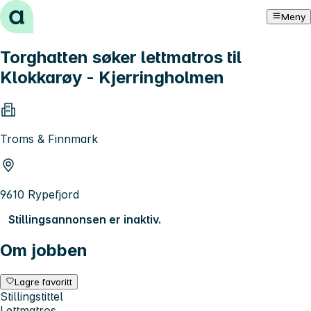
Hopp til innhold
Meny
Torghatten søker lettmatros til
Klokkarøy - Kjerringholmen
Troms & Finnmark
9610 Rypefjord
Stillingsannonsen er inaktiv.
Om jobben
Lagre favoritt
Stillingstittel
Lettmatros