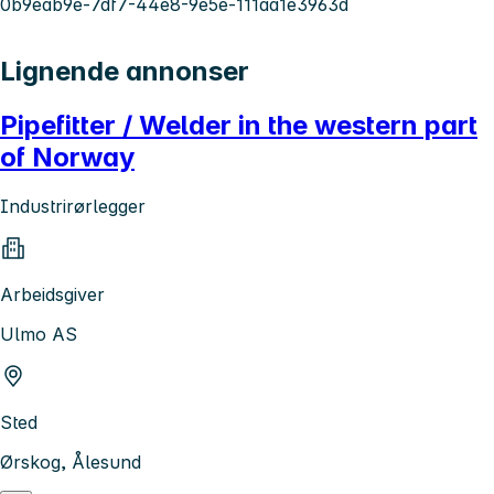
0b9eab9e-7df7-44e8-9e5e-111aa1e3963d
Lignende annonser
Pipefitter / Welder in the western part
of Norway
Industrirørlegger
Arbeidsgiver
Ulmo AS
Sted
Ørskog, Ålesund