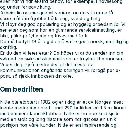
eller når vi har ekstra behov, for eksempel i høysesong
og under ferieavvikling.
Arbeidstid og mengde vil variere, og du vil kunne få
spørsmål om å jobbe både dag, kveld og helg.
Vi tilbyr deg god opplæring og et hyggelig arbeidsmiljø. Vi
ser etter deg som har en glimrende serviceinnstilling, er
blid, pliktoppfyllende og trives med folk.
Du må ha fylt 18 år og du må være god i norsk, muntlig og
skriftlig.
Er du den vi leter etter? Da håper vi at du sender inn din
søknad via søknadsskjemaet som er knyttet til annonsen.
Vi ber deg også merke deg at det meste av
kommunikasjonen angående stillingen vil foregå per e-
post, så sjekk innboksen din ofte.
Om bedriften
Nille ble etablert i 1982 og er i dag er et av Norges mest
kjente merkenavn med rundt 290 butikker og 1,5 millioner
medlemmer i kundeklubben. Nille er en norskeid kjede
med en stolt og lang historie som har gitt oss en unik
posisjon hos våre kunder. Nille er en inspirerende og