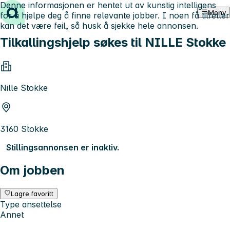
Denne informasjonen er hentet ut av kunstig intelligens
Hopp til innhold
Meny
for å hjelpe deg å finne relevante jobber. I noen få tilfeller
kan det være feil, så husk å sjekke hele annonsen.
Tilkallingshjelp søkes til NILLE Stokke
Nille Stokke
3160 Stokke
Stillingsannonsen er inaktiv.
Om jobben
Lagre favoritt
Type ansettelse
Annet