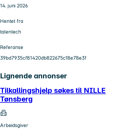
14. juni 2026
Hentet fra
talentech
Referanse
39bd7935cf81420db822675c18e78e3f
Lignende annonser
Tilkallingshjelp søkes til NILLE
Tønsberg
Arbeidsgiver