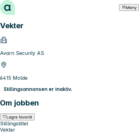
Hopp til innhold
Meny
Vekter
Avarn Security AS
6415 Molde
Stillingsannonsen er inaktiv.
Om jobben
Lagre favoritt
Stillingstittel
Vekter