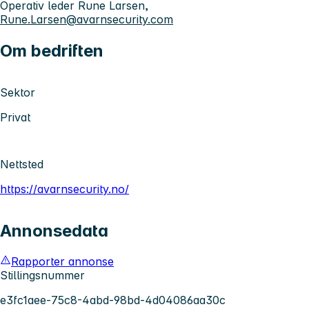
Operativ leder Rune Larsen,
Rune.Larsen@avarnsecurity.com
Om bedriften
Sektor
Privat
Nettsted
https://avarnsecurity.no/
Annonsedata
Rapporter annonse
Stillingsnummer
e3fc1aee-75c8-4abd-98bd-4d04086aa30c