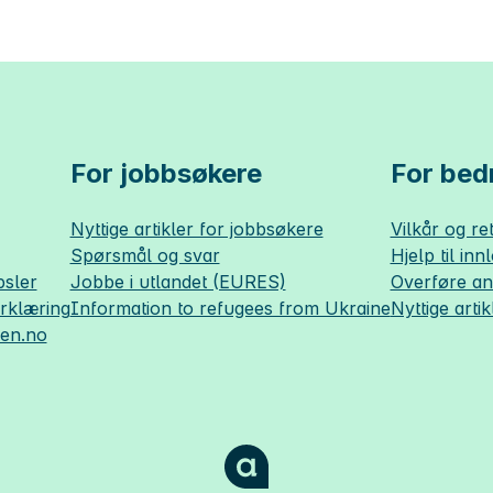
For jobbsøkere
For bedr
Nyttige artikler for jobbsøkere
Vilkår og ret
Spørsmål og svar
Hjelp til inn
sler
Jobbe i utlandet (EURES)
Overføre a
erklæring
Information to refugees from Ukraine
Nyttige artik
sen.no