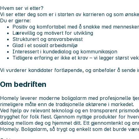
Hvem ser vi etter?
Vi ser etter deg som er i starten av karrieren og som ønske
Du er gjerne:
Positiv og komfortabel med å snakke med menneske
Lærevillig og motivert for utvikling
Strukturert og ansvarsbevisst
Glad i et sosialt arbeidsmiljø
Interessert i kundedialog og kommunikasjon
Tidligere erfaring er ikke et krav – vi legger størst v
Vi vurderer kandidater fortløpende, og anbefaler å sende i
Om bedriften
Homely leverer moderne boligalarm med profesjonelle tje
rimeligere måte enn de tradisjonelle aktørene i markedet.
Ved hjelp av relevant teknologi og en transparent prismode
trygghet for folk flest. Gjennom nyttige produkter for hve
dialog mellom deg og hjemmet ditt. Ett gjennomtenkt og a
Homely. Boligalarm, så trygt og enkelt som det burde vær