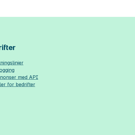
ifter
ningslinjer
logging
nnonser med API
ler for bedrifter