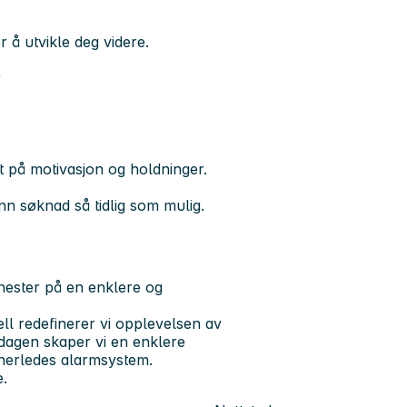
r å utvikle deg videre.
r
ekt på motivasjon og holdninger.
nn søknad så tidlig som mulig.
nester på en enklere og
ll redefinerer vi opplevelsen av
rdagen skaper vi en enklere
nnerledes alarmsystem.
e.