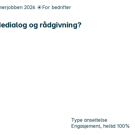
erjobben
2026
☀️
For bedrifter
dedialog og rådgivning?
Type ansettelse
Engasjement, heltid 100%