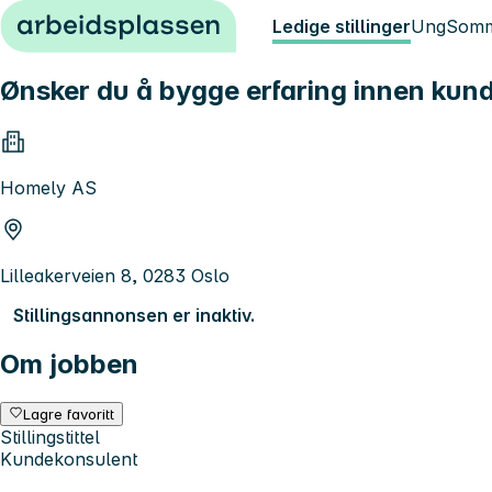
Hopp til innhold
Ledige stillinger
Ung
Somm
Ønsker du å bygge erfaring innen kun
Homely AS
Lilleakerveien 8, 0283 Oslo
Stillingsannonsen er inaktiv.
Om jobben
Lagre favoritt
Stillingstittel
Kundekonsulent