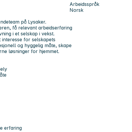
Arbeidsspråk
Norsk
kundeteam på Lysaker.
eren, få relevant arbeidserfaring
ing i et selskap i vekst.
interesse for selskapets
esjonell og hyggelig måte, skape
erne løsninger for hjemmet.
mely
måte
e erfaring