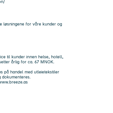
on/
ode løsningene for våre kunder og
vice til kunder innen helse, hotell,
setter årlig for ca. 67 MNOK.
s på handel med utleietekstiler
og dokumenteres.
 www.breeze.as