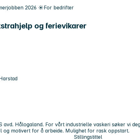
erjobben
2026
☀️
For bedrifter
trahjelp og ferievikarer
Harstad
d. Hålogaland. For vårt industrielle vaskeri søker vi deg so
el og motivert for å arbeide. Mulighet for rask oppstart.
Stillingstittel