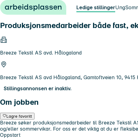
Hopp til innhold
Ledige stillinger
Ung
Somm
Produksjonsmedarbeider både fast, eks
Breeze Tekstil AS avd. Hålogaland
Breeze Tekstil AS avd Hålogaland, Gamtoftveien 10, 9415 
Stillingsannonsen er inaktiv.
Om jobben
Lagre favoritt
Breeze søker produksjonsmedarbeider til Breeze Tekstil AS av
og/eller sommervikar. For oss er det viktig at du er fleksib
Oppstart