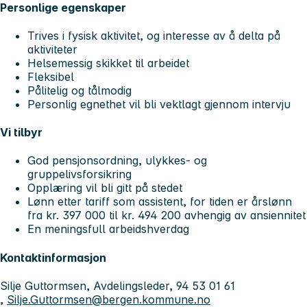
Personlige egenskaper
Trives i fysisk aktivitet, og interesse av å delta på
aktiviteter
Helsemessig skikket til arbeidet
Fleksibel
Pålitelig og tålmodig
Personlig egnethet vil bli vektlagt gjennom intervju
Vi tilbyr
God pensjonsordning, ulykkes- og
gruppelivsforsikring
Opplæring vil bli gitt på stedet
Lønn etter tariff som assistent, for tiden er årslønn
fra kr. 397 000 til kr. 494 200 avhengig av ansiennitet
En meningsfull arbeidshverdag
Kontaktinformasjon
Silje Guttormsen, Avdelingsleder, 94 53 01 61
,
Silje.Guttormsen@bergen.kommune.no