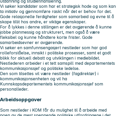
utdanning og studiefinansiering.
Vi søker kandidater som har et strategisk hode og som kan
ta initiativ og gjennomføre raskt når det er behov for det.
Gode relasjonelle ferdigheter som samarbeid og evne til å
skape tillit hos andre, er viktige egenskaper.
For å lykkes i denne stillingen er det avgjørende å kunne
jobbe planmessig og strukturert, men også å være
fleksibel og kunne håndtere korte frister. Gode
samarbeidsevner er avgjørende.
Vi søker en samfunnsengasjert nestleder som har god
rolleforståelse, innsikt i politiske prosesser, samt et godt
blikk for aktuell debatt og utviklingen i mediebildet.
Nestlederen arbeider i et tett samspill med departementets
kommunikasjonssjef og politiske ledelse.
Den som tilsettes vil være nestleder (fagdirektør) i
kommunikasjonsenheten og vil ha
Kunnskapsdepartementets kommunikasjonssjef som
personalleder.
Arbeidsoppgaver
Som nestleder i KOM får du mulighet til å arbeide med
noen av de mest spennende politiske utfordringene i det