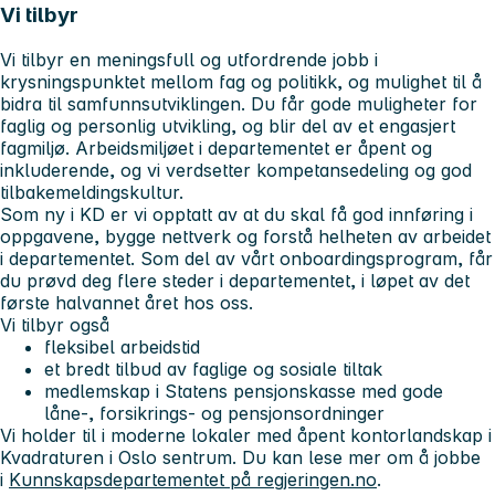
Vi tilbyr
Vi tilbyr en meningsfull og utfordrende jobb i
krysningspunktet mellom fag og politikk, og mulighet til å
bidra til samfunnsutviklingen. Du får gode muligheter for
faglig og personlig utvikling, og blir del av et engasjert
fagmiljø. Arbeidsmiljøet i departementet er åpent og
inkluderende, og vi verdsetter kompetansedeling og god
tilbakemeldingskultur.
Som ny i KD er vi opptatt av at du skal få god innføring i
oppgavene, bygge nettverk og forstå helheten av arbeidet
i departementet. Som del av vårt onboardingsprogram, får
du prøvd deg flere steder i departementet, i løpet av det
første halvannet året hos oss.
Vi tilbyr også
fleksibel arbeidstid
et bredt tilbud av faglige og sosiale tiltak
medlemskap i Statens pensjonskasse med gode
låne-, forsikrings- og pensjonsordninger
Vi holder til i moderne lokaler med åpent kontorlandskap i
Kvadraturen i Oslo sentrum. Du kan lese mer om å jobbe
i
Kunnskapsdepartementet på regjeringen.no
.