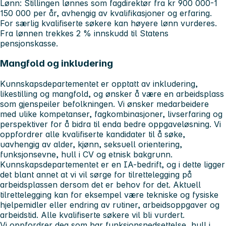
Lønn:
Stillingen lønnes som fagdirektør fra kr 900 000-1
150 000 per år, avhengig av kvalifikasjoner og erfaring.
For særlig kvalifiserte søkere kan høyere lønn vurderes.
Fra lønnen trekkes 2 % innskudd til Statens
pensjonskasse.
Mangfold og inkludering
Kunnskapsdepartementet er opptatt av inkludering,
likestilling og mangfold, og ønsker å være en arbeidsplass
som gjenspeiler befolkningen. Vi ønsker medarbeidere
med ulike kompetanser, fagkombinasjoner, livserfaring og
perspektiver for å bidra til enda bedre oppgaveløsning. Vi
oppfordrer alle kvalifiserte kandidater til å søke,
uavhengig av alder, kjønn, seksuell orientering,
funksjonsevne, hull i CV og etnisk bakgrunn.
Kunnskapsdepartementet er en IA-bedrift, og i dette ligger
det blant annet at vi vil sørge for tilrettelegging på
arbeidsplassen dersom det er behov for det. Aktuell
tilrettelegging kan for eksempel være tekniske og fysiske
hjelpemidler eller endring av rutiner, arbeidsoppgaver og
arbeidstid. Alle kvalifiserte søkere vil bli vurdert.
Vi oppfordrer deg som har funksjonsnedsettelse, hull i