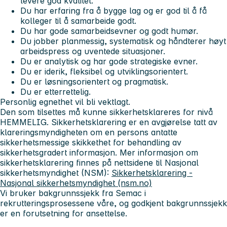
levere god kvalitet.
Du har erfaring fra å bygge lag og er god til å få
kolleger til å samarbeide godt.
Du har gode samarbeidsevner og godt humør.
Du jobber planmessig, systematisk og håndterer høyt
arbeidspress og uventede situasjoner.
Du er analytisk og har gode strategiske evner.
Du er iderik, fleksibel og utviklingsorientert.
Du er løsningsorientert og pragmatisk.
Du er etterrettelig.
Personlig egnethet vil bli vektlagt.
Den som tilsettes må kunne sikkerhetsklareres for nivå
HEMMELIG. Sikkerhetsklarering er en avgjørelse tatt av
klareringsmyndigheten om en persons antatte
sikkerhetsmessige skikkethet for behandling av
sikkerhetsgradert informasjon. Mer informasjon om
sikkerhetsklarering finnes på nettsidene til Nasjonal
sikkerhetsmyndighet (NSM):
Sikkerhetsklarering -
Nasjonal sikkerhetsmyndighet (nsm.no)
Vi bruker bakgrunnssjekk fra Semac i
rekrutteringsprosessene våre, og godkjent bakgrunnssjekk
er en forutsetning for ansettelse.