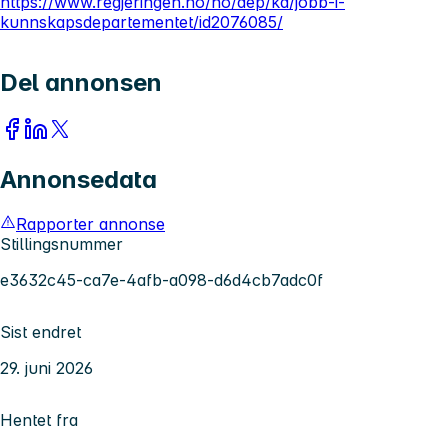
https://www.regjeringen.no/no/dep/kd/jobb-i-
kunnskapsdepartementet/id2076085/
Del annonsen
Annonsedata
Rapporter annonse
Stillingsnummer
e3632c45-ca7e-4afb-a098-d6d4cb7adc0f
Sist endret
29. juni 2026
Hentet fra