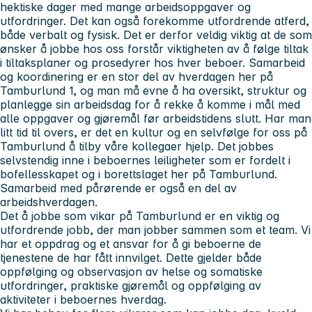
hektiske dager med mange arbeidsoppgaver og
utfordringer. Det kan også forekomme utfordrende atferd,
både verbalt og fysisk. Det er derfor veldig viktig at de som
ønsker å jobbe hos oss forstår viktigheten av å følge tiltak
i tiltaksplaner og prosedyrer hos hver beboer. Samarbeid
og koordinering er en stor del av hverdagen her på
Tamburlund 1, og man må evne å ha oversikt, struktur og
planlegge sin arbeidsdag for å rekke å komme i mål med
alle oppgaver og gjøremål før arbeidstidens slutt. Har man
litt tid til overs, er det en kultur og en selvfølge for oss på
Tamburlund å tilby våre kollegaer hjelp. Det jobbes
selvstendig inne i beboernes leiligheter som er fordelt i
bofellesskapet og i borettslaget her på Tamburlund.
Samarbeid med pårørende er også en del av
arbeidshverdagen.
Det å jobbe som vikar på Tamburlund er en viktig og
utfordrende jobb, der man jobber sammen som et team. Vi
har et oppdrag og et ansvar for å gi beboerne de
tjenestene de har fått innvilget. Dette gjelder både
oppfølging og observasjon av helse og somatiske
utfordringer, praktiske gjøremål og oppfølging av
aktiviteter i beboernes hverdag.