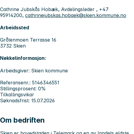
Cathrine Jubskås Hobæk, Avdelingsleder , +47
95914200,
cathrinejubskas.hobaek@skien.kommune.no
Arbeidssted
Gråtenmoen Terrasse 16
3732 Skien
Nøkkelinformasjon:
Arbeidsgiver: Skien kommune
Referansenr.: 5146346551
Stillingsprosent: 0%
Tilkallingsvikar
Søknadsfrist: 15.07.2026
Om bedriften
Skien er hovedstaden i Telemark og en av landets eldste