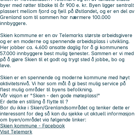
byer med røtter tilbake til år 900 e. kr. Byen ligger sentralt
plassert mellom fjord og fjell på Østlandet, og er en del av
Grenland som til sammen har nærmere 100.000
innbyggere.
Skien kommune er en av Telemarks største arbeidsgivere
og er en moderne og spennende arbeidsplass i utvikling.
Her jobber ca. 4.600 ansatte daglig for å gi kommunens
57.000 innbyggere best mulig tjenester. Sammen er vi med
på å gjøre Skien til et godt og trygt sted å jobbe, bo og
leve.
Skien er en spennende og moderne kommune med høyt
aktivitetsnivå. Vi har som mål å gi best mulig service på
flest mulig områder til byens befolkning.
Vår visjon er "Skien - den gode møteplass!"
Er dette en stilling å flytte til ?
Bor du ikke i Skien/Grenlandsområdet og tenker dette er
interessant for deg så kan du sjekke ut aktuell informasjon
om byen/området via følgende linker:
Skien kommune - Facebook
Visit Telemark