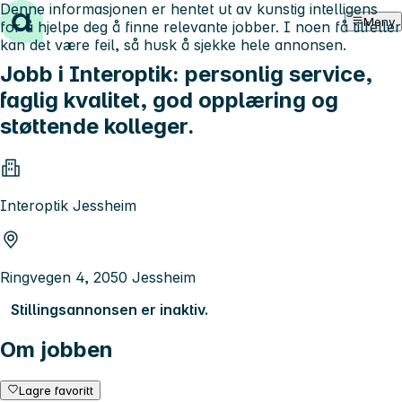
Denne informasjonen er hentet ut av kunstig intelligens
Hopp til innhold
Meny
for å hjelpe deg å finne relevante jobber. I noen få tilfeller
kan det være feil, så husk å sjekke hele annonsen.
Jobb i Interoptik: personlig service,
faglig kvalitet, god opplæring og
støttende kolleger.
Interoptik Jessheim
Ringvegen 4, 2050 Jessheim
Stillingsannonsen er inaktiv.
Om jobben
Lagre favoritt