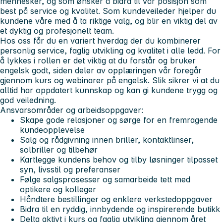
mennesker, og som ønsker å bidra til vår posisjon som
best på service og kvalitet. Som kundeveileder hjelper du
kundene våre med å ta riktige valg, og blir en viktig del av
et dyktig og profesjonelt team.
Hos oss får du en variert hverdag der du kombinerer
personlig service, faglig utvikling og kvalitet i alle ledd. For
å lykkes i rollen er det viktig at du forstår og bruker
engelsk godt, siden deler av opplæringen vår foregår
gjennom kurs og webinarer på engelsk. Slik sikrer vi at du
alltid har oppdatert kunnskap og kan gi kundene trygg og
god veiledning.
Ansvarsområder og arbeidsoppgaver:
Skape gode relasjoner og sørge for en fremragende
kundeopplevelse
Salg og rådgivning innen briller, kontaktlinser,
solbriller og tilbehør
Kartlegge kundens behov og tilby løsninger tilpasset
syn, livsstil og preferanser
Følge salgsprosesser og samarbeide tett med
optikere og kolleger
Håndtere bestillinger og enklere verkstedoppgaver
Bidra til en ryddig, innbydende og inspirerende butikk
Delta aktivt i kurs og faglig utvikling gjennom året