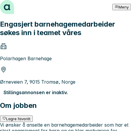
Hopp til innhold
Meny
Engasjert barnehagemedarbeider
søkes inn i teamet våres
Polarhagen Barnehage
Ørneveien 7, 9015 Tromsø, Norge
Stillingsannonsen er inaktiv.
Om jobben
Lagre favoritt
Vi ønsker å ansette en barnehagemedarbeider som har et
stort engasjement for barn og en klar motivasjon for