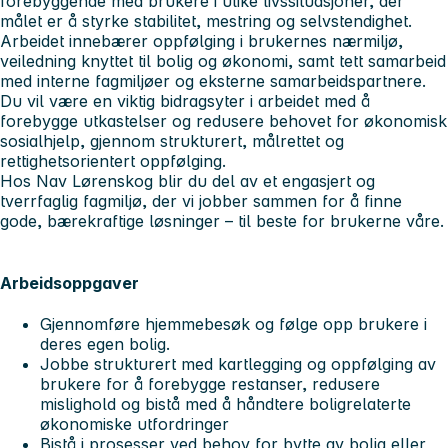
forebyggende med brukere i ulike livssituasjoner, der
målet er å styrke stabilitet, mestring og selvstendighet.
Arbeidet innebærer oppfølging i brukernes nærmiljø,
veiledning knyttet til bolig og økonomi, samt tett samarbeid
med interne fagmiljøer og eksterne samarbeidspartnere.
Du vil være en viktig bidragsyter i arbeidet med å
forebygge utkastelser og redusere behovet for økonomisk
sosialhjelp, gjennom strukturert, målrettet og
rettighetsorientert oppfølging.
Hos Nav Lørenskog blir du del av et engasjert og
tverrfaglig fagmiljø, der vi jobber sammen for å finne
gode, bærekraftige løsninger – til beste for brukerne våre.
Arbeidsoppgaver
Gjennomføre hjemmebesøk og følge opp brukere i
deres egen bolig.
Jobbe strukturert med kartlegging og oppfølging av
brukere for å forebygge restanser, redusere
mislighold og bistå med å håndtere boligrelaterte
økonomiske utfordringer
Bistå i prosesser ved behov for bytte av bolig eller