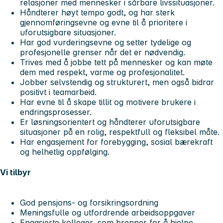
relasjoner med mennesker i sårbare livssituasjoner.
Håndterer høyt tempo godt, og har sterk
gjennomføringsevne og evne til å prioritere i
uforutsigbare situasjoner.
Har god vurderingsevne og setter tydelige og
profesjonelle grenser når det er nødvendig.
Trives med å jobbe tett på mennesker og kan møte
dem med respekt, varme og profesjonalitet.
Jobber selvstendig og strukturert, men også bidrar
positivt i teamarbeid.
Har evne til å skape tillit og motivere brukere i
endringsprosesser.
Er løsningsorientert og håndterer uforutsigbare
situasjoner på en rolig, respektfull og fleksibel måte.
Har engasjement for forebygging, sosial bærekraft
og helhetlig oppfølging.
Vi tilbyr
God pensjons- og forsikringsordning
Meningsfulle og utfordrende arbeidsoppgaver
Engasjerte kolleger, som brenner for å hjelpe