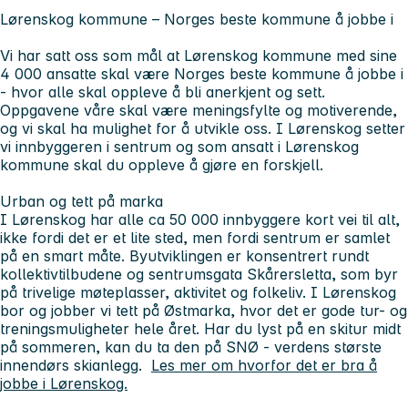
Lørenskog kommune – Norges beste kommune å jobbe i
Vi har satt oss som mål at Lørenskog kommune med sine
4 000 ansatte skal være Norges beste kommune å jobbe i
- hvor alle skal oppleve å bli anerkjent og sett.
Oppgavene våre skal være meningsfylte og motiverende,
og vi skal ha mulighet for å utvikle oss. I Lørenskog setter
vi innbyggeren i sentrum og som ansatt i Lørenskog
kommune skal du oppleve å gjøre en forskjell.
Urban og tett på marka
I Lørenskog har alle ca 50 000 innbyggere kort vei til alt,
ikke fordi det er et lite sted, men fordi sentrum er samlet
på en smart måte. Byutviklingen er konsentrert rundt
kollektivtilbudene og sentrumsgata Skårersletta, som byr
på trivelige møteplasser, aktivitet og folkeliv. I Lørenskog
bor og jobber vi tett på Østmarka, hvor det er gode tur- og
treningsmuligheter hele året. Har du lyst på en skitur midt
på sommeren, kan du ta den på SNØ - verdens største
innendørs skianlegg.
Les mer om hvorfor det er bra å
jobbe i Lørenskog.