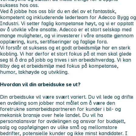
suksess hos oss.
Ved å jobbe hos oss blir du en del av et fantastisk,
kompetent og inkluderende lederteam for Adecco Bygg og
Industri. Vi setter faglig kompetanse høyt, og vi er opptatt
av å utvikle våre ansatte. Adecco er et stort selskap med
mange muligheter, og vi investerer i våre ansatte gjennom
opplæring, kurs, sertifiseringer og faglige fora.
Vi forstår at suksess og et godt arbeidsmiljø har en sterk
kobling. Vi har derfor et stort fokus på at man skal glede
seg til å dra på jobb og trives i sin arbeidshverdag. Vi kan
tilby deg et arbeidsmiljø med fokus på kompetanse,
humor, takhøyde og utvikling.
Hvordan vil din arbeidsuke se ut?
Din arbeidsuke vil være svært variert. Du vil lede og drifte
en avdeling som jobber mot målet om å være den
foretrukne samarbeidspartneren for kunder i bil- og
mekanisk bransje over hele landet. Du vil ha
personalansvar for avdelingen og ansvar for budsjett,
salg og oppfølgingen av ulike små og mellomstore
bedrifter, potensielle kunder og ikke minst kandidater. I