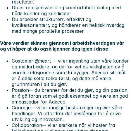
resultater.
Du er relasjonssterk og komfortabel i dialog med
både kunder og kandidater
Du arbeider strukturert, effektivt og
kvalitetsorientert, og håndterer en hektisk hverdag
med mange parallelle prosesser
Våre verdier skinner gjennom i arbeidshverdagen vår
og vi håper at du også kjenner deg igjen i disse;
Customer @heart
-- vi er ingenting uten våre kunder
og medarbeidere, og derfor vet du viktigheten av å
ivareta relasjonene som du bygger. Adecco sitt mål
er å alltid sette folka først, og dette må være
grunnmuren i alt du gjør.
Passion
-- du brenner for det du gjør, og din passion
er å gå foran som et godt eksempel og være en god
ambassadør for Adecco.
Courage
-- vi tar modige beslutninger og eier våre
handlinger. Vi utfordrer det bestående for å drive
utvikling og innovasjon.
Collaboration
-- vi er sterkere når vi høster fra