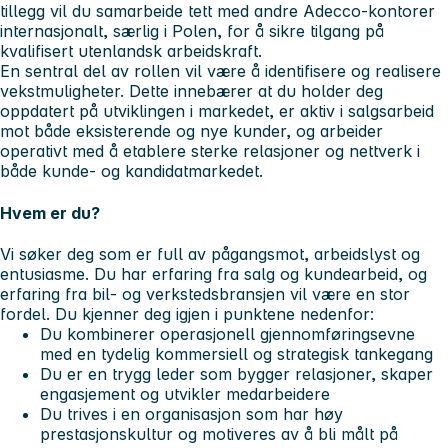
tillegg vil du samarbeide tett med andre Adecco-kontorer
internasjonalt, særlig i Polen, for å sikre tilgang på
kvalifisert utenlandsk arbeidskraft.
En sentral del av rollen vil være å identifisere og realisere
vekstmuligheter. Dette innebærer at du holder deg
oppdatert på utviklingen i markedet, er aktiv i salgsarbeid
mot både eksisterende og nye kunder, og arbeider
operativt med å etablere sterke relasjoner og nettverk i
både kunde- og kandidatmarkedet.
Hvem er du?
Vi søker deg som er full av pågangsmot, arbeidslyst og
entusiasme. Du har erfaring fra salg og kundearbeid, og
erfaring fra bil- og verkstedsbransjen vil være en stor
fordel. Du kjenner deg igjen i punktene nedenfor:
Du kombinerer operasjonell gjennomføringsevne
med en tydelig kommersiell og strategisk tankegang
Du er en trygg leder som bygger relasjoner, skaper
engasjement og utvikler medarbeidere
Du trives i en organisasjon som har høy
prestasjonskultur og motiveres av å bli målt på