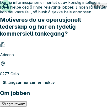
Denne informasjonen er hentet ut av kunstig intelligens
Hopp til innhold
Meny
for å hjelpe deg å finne relevante jobber. I noen få tilfeller
kan det være feil, så husk å sjekke hele annonsen.
Motiveres du av operasjonelt
lederskap og har en tydelig
kommersiell tankegang?
Adecco
0277 Oslo
Stillingsannonsen er inaktiv.
Om jobben
Lagre favoritt