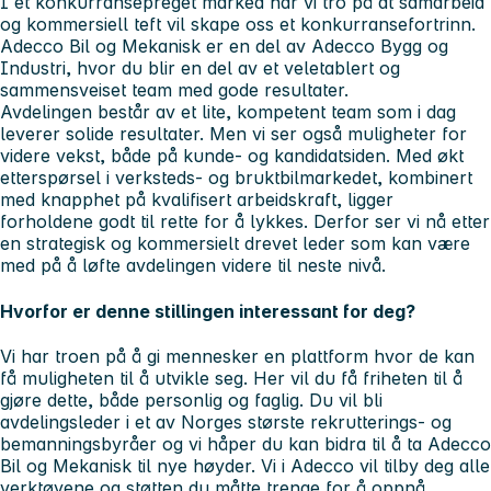
I et konkurransepreget marked har vi tro på at samarbeid
og kommersiell teft vil skape oss et konkurransefortrinn.
Adecco Bil og Mekanisk er en del av Adecco Bygg og
Industri, hvor du blir en del av et veletablert og
sammensveiset team med gode resultater.
Avdelingen består av et lite, kompetent team som i dag
leverer solide resultater. Men vi ser også muligheter for
videre vekst, både på kunde- og kandidatsiden. Med økt
etterspørsel i verksteds- og bruktbilmarkedet, kombinert
med knapphet på kvalifisert arbeidskraft, ligger
forholdene godt til rette for å lykkes. Derfor ser vi nå etter
en strategisk og kommersielt drevet leder som kan være
med på å løfte avdelingen videre til neste nivå.
Hvorfor er denne stillingen interessant for deg?
Vi har troen på å gi mennesker en plattform hvor de kan
få muligheten til å utvikle seg. Her vil du få friheten til å
gjøre dette, både personlig og faglig. Du vil bli
avdelingsleder i et av Norges største rekrutterings- og
bemanningsbyråer og vi håper du kan bidra til å ta Adecco
Bil og Mekanisk til nye høyder. Vi i Adecco vil tilby deg alle
verktøyene og støtten du måtte trenge for å oppnå