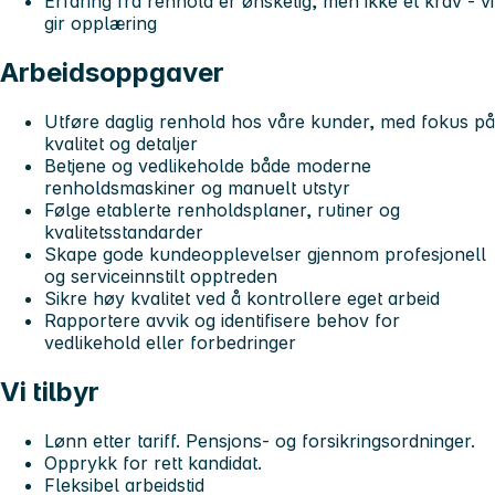
Erfaring fra renhold er ønskelig, men ikke et krav - vi
gir opplæring
Arbeidsoppgaver
Utføre daglig renhold hos våre kunder, med fokus på
kvalitet og detaljer
Betjene og vedlikeholde både moderne
renholdsmaskiner og manuelt utstyr
Følge etablerte renholdsplaner, rutiner og
kvalitetsstandarder
Skape gode kundeopplevelser gjennom profesjonell
og serviceinnstilt opptreden
Sikre høy kvalitet ved å kontrollere eget arbeid
Rapportere avvik og identifisere behov for
vedlikehold eller forbedringer
Vi tilbyr
Lønn etter tariff. Pensjons- og forsikringsordninger.
Opprykk for rett kandidat.
Fleksibel arbeidstid