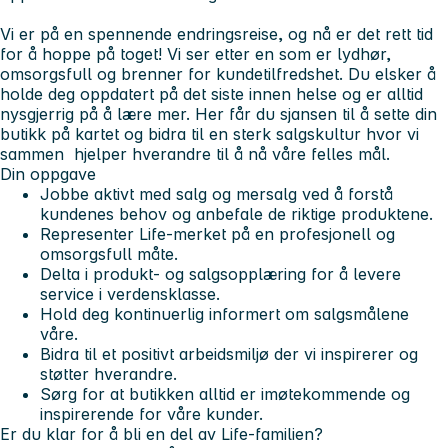
Vi er på en spennende endringsreise, og nå er det rett tid
for å hoppe på toget! Vi ser etter en som er lydhør,
omsorgsfull og brenner for kundetilfredshet. Du elsker å
holde deg oppdatert på det siste innen helse og er alltid
nysgjerrig på å lære mer. Her får du sjansen til å sette din
butikk på kartet og bidra til en sterk salgskultur hvor vi
sammen hjelper hverandre til å nå våre felles mål.
Din oppgave
Jobbe aktivt med salg og mersalg ved å forstå
kundenes behov og anbefale de riktige produktene.
Representer Life-merket på en profesjonell og
omsorgsfull måte.
Delta i produkt- og salgsopplæring for å levere
service i verdensklasse.
Hold deg kontinuerlig informert om salgsmålene
våre.
Bidra til et positivt arbeidsmiljø der vi inspirerer og
støtter hverandre.
Sørg for at butikken alltid er imøtekommende og
inspirerende for våre kunder.
Er du klar for å bli en del av Life-familien?