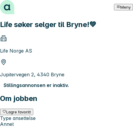
Hopp til innhold
Meny
Life søker selger til Bryne!💚
Life Norge AS
Jupitervegen 2, 4340 Bryne
Stillingsannonsen er inaktiv.
Om jobben
Lagre favoritt
Type ansettelse
Annet