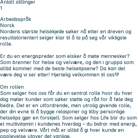
Antall stillinger
1
Arbeidsspråk
Norsk
Nordens største helsekjede søker nå etter en dreven og
resultatorientert selger klar til å ta på seg vår viktigste
rolle.
Er du en energispreder som elsker å møte mennesker?
Som brenner for helse og velvære, og den i gruppa som
alltid kommer med de beste helsetipsene? Da kan det
være deg vi ser etter! Hjertelig velkommen til oss💚
Om rollen
Som selger hos oss får du en sentral rolle hvor du hver
dag møter kunder som søker støtte og råd for å føle deg
bedre. Det er en utfordrende, men utrolig givende rolle,
der din evne til å bygge relasjoner og tilby personlige
helsetips gjør en forskjell. Som selger hos Life blir du som
et multivitamin i kundenes hverdag – du bidrar med energi,
pep og velvære. Vårt mål er alltid å gi hver kunde en
opplevelse utover det vanlige.