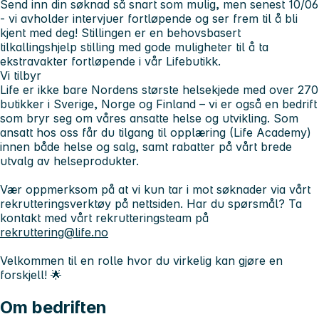
Send inn din søknad så snart som mulig, men senest
10/06
- vi avholder intervjuer fortløpende og ser frem til å bli
kjent med deg!
Stillingen er en behovsbasert
tilkallingshjelp stilling med gode muligheter til å ta
ekstravakter fortløpende i vår Lifebutikk.
Vi tilbyr
Life er ikke bare Nordens største helsekjede med over 270
butikker i Sverige, Norge og Finland – vi er også en bedrift
som bryr seg om våres ansatte helse og utvikling. Som
ansatt hos oss får du tilgang til opplæring (Life Academy)
innen både helse og salg, samt rabatter på vårt brede
utvalg av helseprodukter.
Vær oppmerksom på at vi kun tar i mot søknader via vårt
rekrutteringsverktøy på nettsiden. Har du spørsmål? Ta
kontakt med vårt rekrutteringsteam på
rekruttering@life.no
Velkommen til en rolle hvor du virkelig kan gjøre en
forskjell! 🌟
Om bedriften