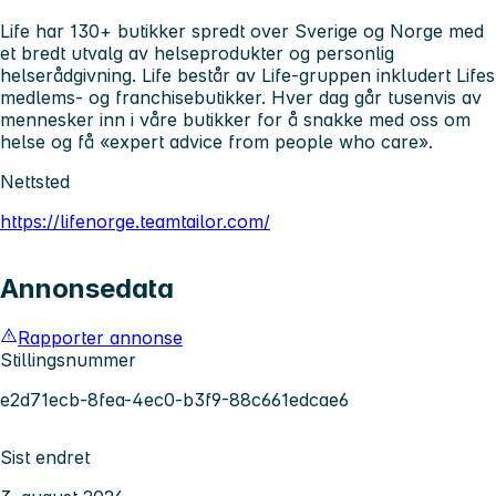
Life har 130+ butikker spredt over Sverige og Norge med
et bredt utvalg av helseprodukter og personlig
helserådgivning. Life består av Life-gruppen inkludert Lifes
medlems- og franchisebutikker. Hver dag går tusenvis av
mennesker inn i våre butikker for å snakke med oss om
helse ​​og få «expert advice from people who care».
Nettsted
https://lifenorge.teamtailor.com/
Annonsedata
Rapporter annonse
Stillingsnummer
e2d71ecb-8fea-4ec0-b3f9-88c661edcae6
Sist endret