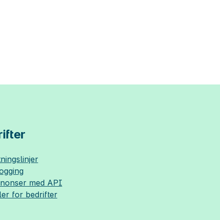
ifter
ningslinjer
logging
nnonser med API
ler for bedrifter