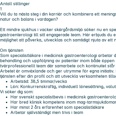
Antall stillinger
1
Vill du ta nästa steg i din karriär och kombinera ett menings
natur och balans i vardagen?
Ett mindre sjukhus i vacker skärgårdsmiljö söker nu en spe
gastroenterologi till sitt engagerade team. Här erbjuds du 
möjlighet att påverka, utvecklas och samtidigt njuta av ett n
Om tjänsten
Som specialistläkare i medicinsk gastroenterologi arbetar d
behandling och uppföljning av patienter inom både öppen o
tvärprofessionellt team där samarbete och kontinuitet står 
Arbetet är omväxlande och ger utrymme för egna initiativ. 
tjänsten efter din profil och att utveckla verksamheten ti
Arbetstid:
38,5 timmar/vecka
Lön:
Konkurrenskraftig, individuell lönesättning, val
Vi söker dig som:
Har svenskt specialistbevis i medicinsk gastroenterolo
Har bred klinisk kompetens inom mag-tarmsjukdoma
Har minst 2 års erfarenhet som specialistläkare
Arbetar självständigt men trivs i team