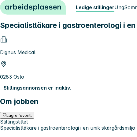
Hopp til innhold
Ledige stillinger
Ung
Somm
Specialistläkare i gastroenterologi i e
Dignus Medical
0283 Oslo
Stillingsannonsen er inaktiv.
Om jobben
Lagre favoritt
Stillingstittel
Specialistläkare i gastroenterologi i en unik skärgårdsmiljö