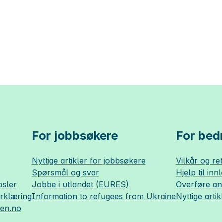
For jobbsøkere
For bedr
Nyttige artikler for jobbsøkere
Vilkår og ret
Spørsmål og svar
Hjelp til inn
sler
Jobbe i utlandet (EURES)
Overføre a
erklæring
Information to refugees from Ukraine
Nyttige artik
sen.no