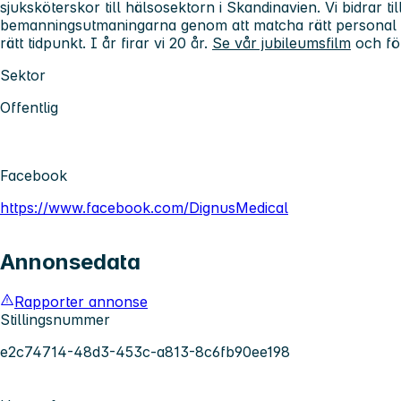
sjuksköterskor till hälsosektorn i Skandinavien. Vi bidrar till
bemanningsutmaningarna genom att matcha rätt personal m
rätt tidpunkt. I år firar vi 20 år.
Se vår jubileumsfilm
och föl
Sektor
Offentlig
Facebook
https://www.facebook.com/DignusMedical
Annonsedata
Rapporter annonse
Stillingsnummer
e2c74714-48d3-453c-a813-8c6fb90ee198