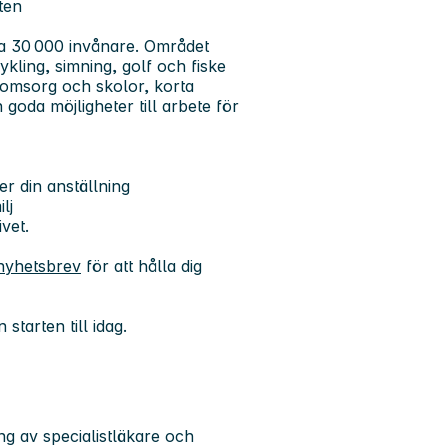
ten
ka 30 000 invånare. Området
cykling, simning, golf och fiske
rnomsorg och skolor, korta
 goda möjligheter till arbete för
r din anställning
lj
ivet.
 nyhetsbrev
för att hålla dig
 starten till idag.
ng av specialistläkare och