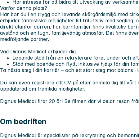
Har intresse för att bidra till utveckling av verksamhe
Varför denna plats?
Här bor du i en trygg och levande skärgårdsmiljö med cir
erbjuder fantastiska möjligheter till friluftsliv med segling, 
direkt utanför dörren. För barnfamiljer finns kvalitativ ba
avstånd och en lugn, familjevänlig atmosfär. Det finns även
medföljande partner.
Vad Dignus Medical erbjuder dig
Löpande stöd från en rekryterare före, under och efte
Stöd med boende och flytt, inklusive hjälp för din fami
Ta nästa steg i din karriär – och ett stort steg mot balans i l
Du kan även
registrera ditt CV
på eller
anmäla dig till vårt
uppdaterad om framtida möjligheter.
Dignus Medical firar 20 år!
Se filmen
där vi delar resan från
Om bedriften
Dignus Medical är specialister på rekrytering och bemanni