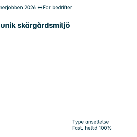
erjobben
2026
☀️
For bedrifter
n unik skärgårdsmiljö
Type ansettelse
Fast, heltid 100%