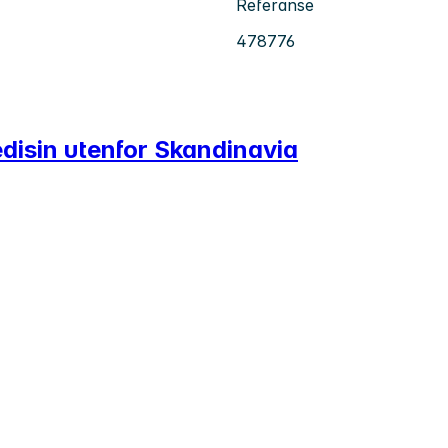
Referanse
478776
edisin utenfor Skandinavia