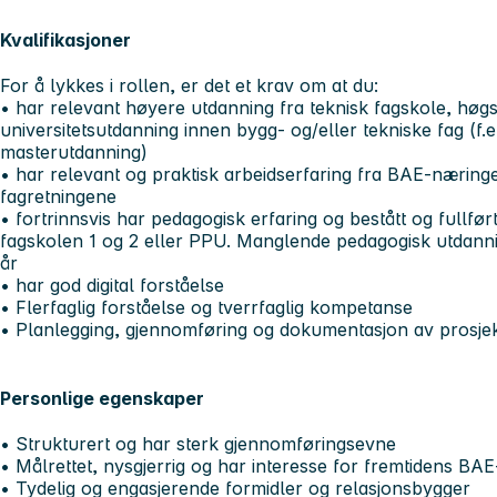
Kvalifikasjoner
For å lykkes i rollen, er det et krav om at du:
• har relevant høyere utdanning fra teknisk fagskole, høgs
universitetsutdanning innen bygg- og/eller tekniske fag (f.
masterutdanning)
• har relevant og praktisk arbeidserfaring fra BAE-næringe
fagretningene
• fortrinnsvis har pedagogisk erfaring og bestått og fullfør
fagskolen 1 og 2 eller PPU. Manglende pedagogisk utdann
år
• har god digital forståelse
• Flerfaglig forståelse og tverrfaglig kompetanse
• Planlegging, gjennomføring og dokumentasjon av prosje
Personlige egenskaper
• Strukturert og har sterk gjennomføringsevne
• Målrettet, nysgjerrig og har interesse for fremtidens BA
• Tydelig og engasjerende formidler og relasjonsbygger