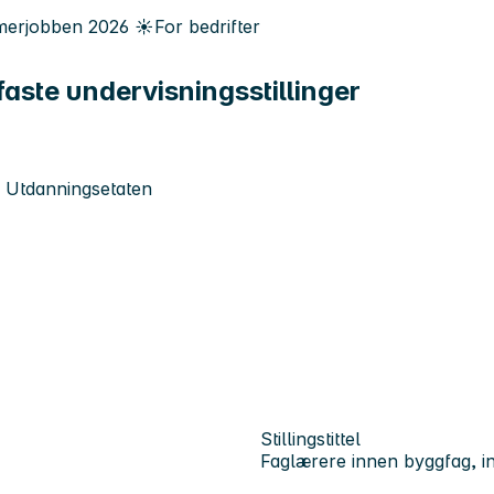
erjobben
2026
☀️
For bedrifter
aste undervisningsstillinger
 Utdanningsetaten
Stillingstittel
Faglærere innen byggfag, in