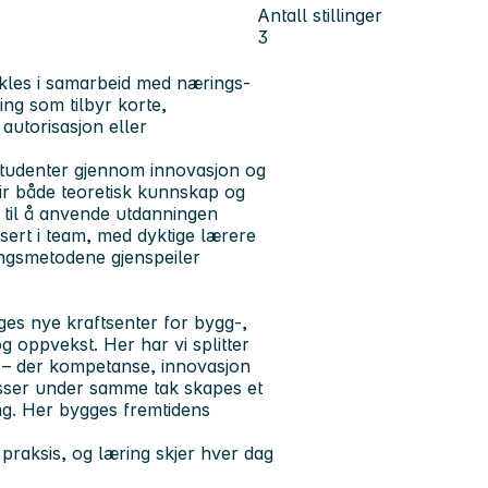
Antall stillinger
3
ikles i samarbeid med nærings-
ing som tilbyr korte,
autorisasjon eller
e studenter gjennom innovasjon og
ir både teoretisk kunnskap og
d til å anvende utdanningen
isert i team, med dyktige lærere
ingsmetodene gjenspeiler
ges nye kraftsenter for bygg-,
g oppvekst. Her har vi splitter
 – der kompetanse, innovasjon
asser under samme tak skapes et
ng. Her bygges fremtidens
praksis, og læring skjer hver dag