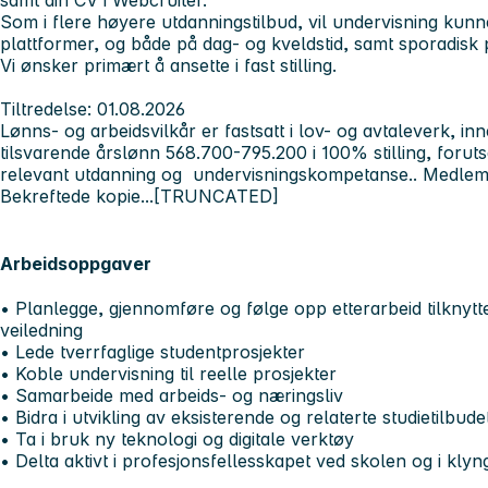
samt din CV i Webcruiter.
Som i flere høyere utdanningstilbud, vil undervisning kunne
plattformer, og både på dag- og kveldstid, samt sporadisk 
Vi ønsker primært å ansette i fast stilling.
Tiltredelse:
01.08.2026
Lønns- og arbeidsvilkår er fastsatt i lov- og avtaleverk, 
tilsvarende årslønn 568.700-795.200 i 100% stilling, forut
relevant utdanning og undervisningskompetanse.. Medlems
Bekreftede kopie...[TRUNCATED]
Arbeidsoppgaver
• Planlegge, gjennomføre og følge opp etterarbeid tilknyt
veiledning
• Lede tverrfaglige studentprosjekter
• Koble undervisning til reelle prosjekter
• Samarbeide med arbeids- og næringsliv
• Bidra i utvikling av eksisterende og relaterte studietilbude
• Ta i bruk ny teknologi og digitale verktøy
• Delta aktivt i profesjonsfellesskapet ved skolen og i kly