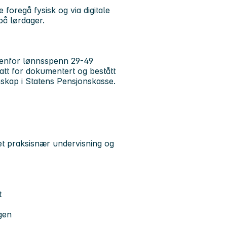
 foregå fysisk og via digitale
på lørdager.
innenfor lønnsspenn 29-49
satt for dokumentert og bestått
kap i Statens Pensjonskasse.
tet praksisnær undervisning og
t
ngen