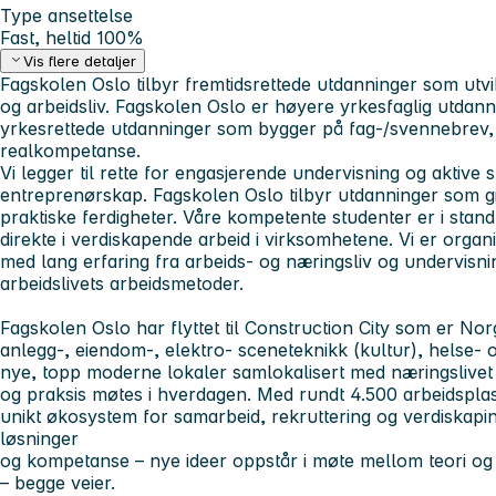
Type ansettelse
Fast, heltid 100%
Vis flere detaljer
Fagskolen Oslo tilbyr fremtidsrettede utdanninger som utv
og arbeidsliv. Fagskolen Oslo er høyere yrkesfaglig utdann
yrkesrettede utdanninger som bygger på fag-/svennebrev, 
realkompetanse.
Vi legger til rette for engasjerende undervisning og aktiv
entreprenørskap. Fagskolen Oslo tilbyr utdanninger som g
praktiske ferdigheter. Våre kompetente studenter er i stan
direkte i verdiskapende arbeid i virksomhetene. Vi er organ
med lang erfaring fra arbeids- og næringsliv og undervisn
arbeidslivets arbeidsmetoder.
Fagskolen Oslo har flyttet til Construction City som er Nor
anlegg-, eiendom-, elektro- sceneteknikk (kultur), helse- o
nye, topp moderne lokaler samlokalisert med næringslivet
og praksis møtes i hverdagen. Med rundt 4.500 arbeidspl
unikt økosystem for samarbeid, rekruttering og verdiskapi
løsninger
og kompetanse – nye ideer oppstår i møte mellom teori og 
– begge veier.