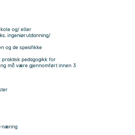
kole og/ eller
eks. ingeniørutdanning/
n og de spesifikke
t praktisk pedagogikk for
ing må være gjennomført innen 3
kter
E-næring