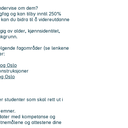
undervise om dem?
gfag og kan tilby inntil 250%
 kan du bidra til å videreutdanne
gig av alder, kjønnsidentitet,
bakgrunn.
følgende fagområder (se lenkene
er:
log Oslo
onstruksjoner
og Oslo
 studenter som skal rett ut i
g emner.
ndidater med kompetanse og
vitnemålene og attestene dine