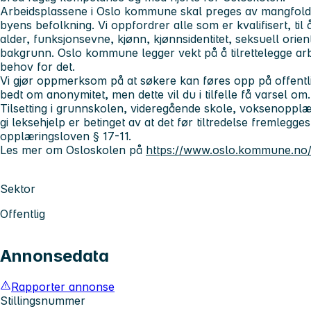
Arbeidsplassene i Oslo kommune skal preges av mangfold, 
byens befolkning. Vi oppfordrer alle som er kvalifisert, til
alder, funksjonsevne, kjønn, kjønnsidentitet, seksuell orient
bakgrunn. Oslo kommune legger vekt på å tilrettelegge a
behov for det.
Vi gjør oppmerksom på at søkere kan føres opp på offentl
bedt om anonymitet, men dette vil du i tilfelle få varsel om.
Tilsetting i grunnskolen, videregående skole, voksenopplæri
gi leksehjelp er betinget av at det før tiltredelse fremlegges 
opplæringsloven § 17-11.
Les mer om Osloskolen på
https://www.oslo.kommune.no/
Sektor
Offentlig
Annonsedata
Rapporter annonse
Stillingsnummer