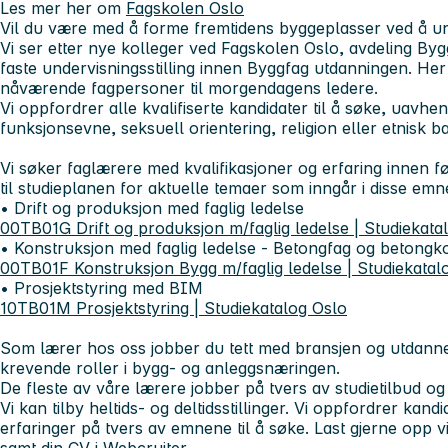
Les mer her om
Fagskolen Oslo
Vil du være med å forme fremtidens byggeplasser ved å 
Vi ser etter nye kolleger ved Fagskolen Oslo, avdeling Byg
faste undervisningsstilling innen Byggfag utdanningen. Her
nåværende fagpersoner til morgendagens ledere.
Vi oppfordrer alle kvalifiserte kandidater til å søke, uavhen
funksjonsevne, seksuell orientering, religion eller etnisk 
Vi søker faglærere med kvalifikasjoner og erfaring innen 
til studieplanen for aktuelle temaer som inngår i disse emn
• Drift og produksjon med faglig ledelse
00TB01G Drift og produksjon m/faglig ledelse | Studiekata
• Konstruksjon med faglig ledelse - Betongfag og betongk
00TB01F Konstruksjon Bygg m/faglig ledelse | Studiekatal
• Prosjektstyring med BIM
10TB01M Prosjektstyring | Studiekatalog Oslo
Som lærer hos oss jobber du tett med bransjen og utdanner
krevende roller i bygg- og anleggsnæringen.
De fleste av våre lærere jobber på tvers av studietilbud o
Vi kan tilby heltids- og deltidsstillinger. Vi oppfordrer ka
erfaringer på tvers av emnene til å søke. Last gjerne opp 