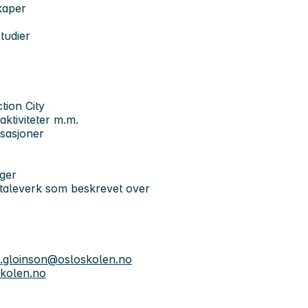
kaper
tudier
tion City
aktiviteter m.m.
isasjoner
nger
avtaleverk som beskrevet over
n.gloinson@osloskolen.no
skolen.no