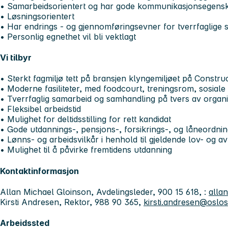
• Samarbeidsorientert og har gode kommunikasjonsegens
• Løsningsorientert
• Har endrings - og gjennomføringsevner for tverrfaglige s
• Personlig egnethet vil bli vektlagt
Vi tilbyr
• Sterkt fagmiljø tett på bransjen klyngemiljøet på Construc
• Moderne fasiliteter, med foodcourt, treningsrom, sosiale 
• Tverrfaglig samarbeid og samhandling på tvers av organ
• Fleksibel arbeidstid
• Mulighet for deltidsstilling for rett kandidat
• Gode utdannings-, pensjons-, forsikrings-, og låneordni
• Lønns- og arbeidsvilkår i henhold til gjeldende lov- og 
• Mulighet til å påvirke fremtidens utdanning
Kontaktinformasjon
Allan Michael Gloinson, Avdelingsleder, 900 15 618, :
alla
Kirsti Andresen, Rektor, 988 90 365,
kirsti.andresen@oslo
Arbeidssted