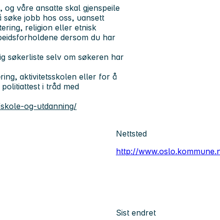
og våre ansatte skal gjenspeile
 å søke jobb hos oss, uansett
ering, religion eller etnisk
rbeidsforholdene dersom du har
ig søkerliste selv om søkeren har
ng, aktivitetsskolen eller for å
politiattest i tråd med
skole-og-utdanning/
Nettsted
http://www.oslo.kommune.
Sist endret