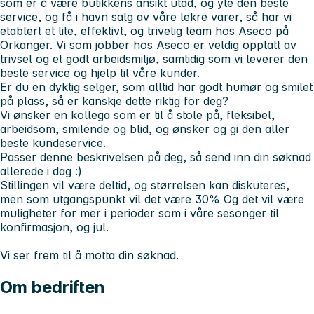
som er å være butikkens ansikt utad, og yte den beste
service, og få i havn salg av våre lekre varer, så har vi
etablert et lite, effektivt, og trivelig team hos Aseco på
Orkanger. Vi som jobber hos Aseco er veldig opptatt av
trivsel og et godt arbeidsmiljø, samtidig som vi leverer den
beste service og hjelp til våre kunder.
Er du en dyktig selger, som alltid har godt humør og smilet
på plass, så er kanskje dette riktig for deg?
V
i ønsker en kollega som er til å stole på, fleksibel,
arbeidsom, smilende og blid, og ønsker og gi den aller
beste kundeservice.
Passer denne beskrivelsen på deg, så send inn din søknad
allerede i dag :)
Stillingen vil være deltid, og størrelsen kan diskuteres,
men som utgangspunkt vil det være 30% Og det vil være
muligheter for mer i perioder som i våre sesonger til
konfirmasjon, og jul.
Vi ser frem til å motta din søknad.
Om bedriften