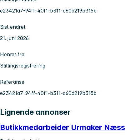
e23421a7-94ff-40f1-b311-c60d219b315b
Sist endret
21. juni 2026
Hentet fra
Stillingsregistrering
Referanse
e23421a7-94ff-40f1-b311-c60d219b315b
Lignende annonser
Butikkmedarbeider Urmaker Næss