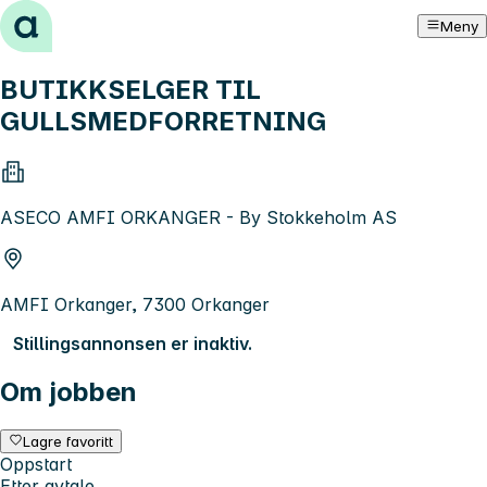
Hopp til innhold
Meny
BUTIKKSELGER TIL
GULLSMEDFORRETNING
ASECO AMFI ORKANGER - By Stokkeholm AS
AMFI Orkanger, 7300 Orkanger
Stillingsannonsen er inaktiv.
Om jobben
Lagre favoritt
Oppstart
Etter avtale