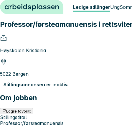
Hopp til innhold
Ledige stillinger
Ung
Somm
Professor/førsteamanuensis i rettsvit
Høyskolen Kristiania
5022 Bergen
Stillingsannonsen er inaktiv.
Om jobben
Lagre favoritt
Stillingstittel
Professor/førsteamanuensis