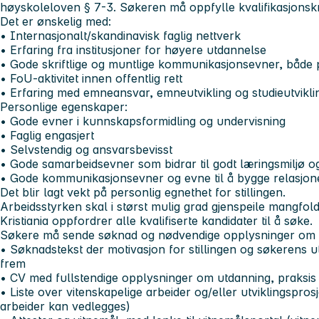
høyskoleloven § 7-3. Søkeren må oppfylle kvalifikasjonskra
Det er ønskelig med:
• Internasjonalt/skandinavisk faglig nettverk
• Erfaring fra institusjoner for høyere utdannelse
• Gode skriftlige og muntlige kommunikasjonsevner, både 
• FoU-aktivitet innen offentlig rett
• Erfaring med emneansvar, emneutvikling og studieutvikli
Personlige egenskaper:
• Gode evner i kunnskapsformidling og undervisning
• Faglig engasjert
• Selvstendig og ansvarsbevisst
• Gode samarbeidsevner som bidrar til godt læringsmiljø og
• Gode kommunikasjonsevner og evne til å bygge relasjone
Det blir lagt vekt på personlig egnethet for stillingen.
Arbeidsstyrken skal i størst mulig grad gjenspeile mangfol
Kristiania oppfordrer alle kvalifiserte kandidater til å søke.
Søkere må sende søknad og nødvendige opplysninger om ut
• Søknadstekst der motivasjon for stillingen og søkerens u
frem
• CV med fullstendige opplysninger om utdanning, praksis
• Liste over vitenskapelige arbeider og/eller utviklingsprosj
arbeider kan vedlegges)