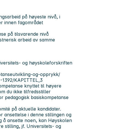
ingsarbeid på høyeste nivå, i
er innen fagområdet
se på tilsvarende nivå
nstnerisk arbeid av samme
niversitets- og høyskoleforskriften
etanseutvikling-og-opprykk/
28-1392/KAPITTEL_3
mpetanse knyttet til høyere
 du ikke tilfredsstiller
or pedagogisk basiskompetanse
ité på aktuelle kandidater.
r ansettelse i denne stillingen og
ig å ansette noen, kan Høyskolen
e stilling, jf. Universitets- og