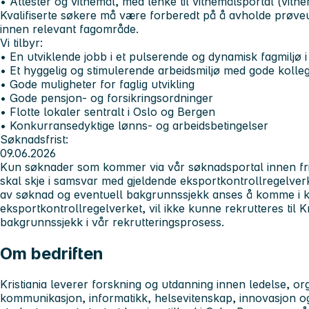
• Attester og vitnemål, med lenke til vitnemålsportal (vitn
Kvalifiserte søkere må være forberedt på å avholde prøve
innen relevant fagområde.
Vi tilbyr:
• En utviklende jobb i et pulserende og dynamisk fagmiljø 
• Et hyggelig og stimulerende arbeidsmiljø med gode kolle
• Gode muligheter for faglig utvikling
• Gode pensjon- og forsikringsordninger
• Flotte lokaler sentralt i Oslo og Bergen
• Konkurransedyktige lønns- og arbeidsbetingelser
Søknadsfrist:
09.06.2026
Kun søknader som kommer via vår søknadsportal innen frist
skal skje i samsvar med gjeldende eksportkontrollregelver
av søknad og eventuell bakgrunnssjekk anses å komme i k
eksportkontrollregelverket, vil ikke kunne rekrutteres til K
bakgrunnssjekk i vår rekrutteringsprosess.
Om bedriften
Kristiania leverer forskning og utdanning innen ledelse, o
kommunikasjon, informatikk, helsevitenskap, innovasjon o