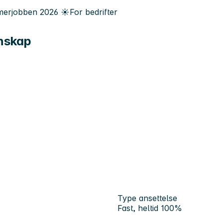
erjobben
2026
☀️
For bedrifter
enskap
Type ansettelse
Fast, heltid 100%