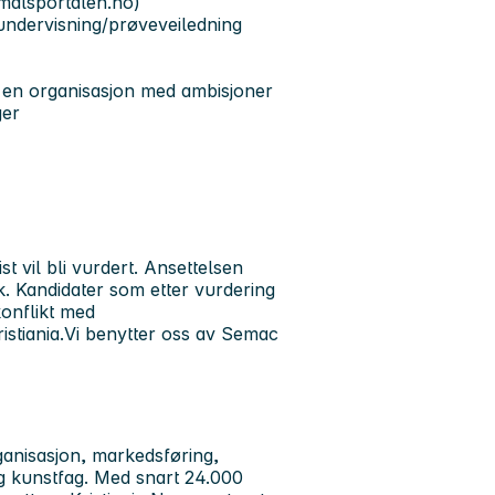
emalsportalen.no)
undervisning/prøveveiledning
i en organisasjon med ambisjoner
ger
 vil bli vurdert. Ansettelsen
k. Kandidater som etter vurdering
onflikt med
ristiania.Vi benytter oss av Semac
rganisasjon, markedsføring,
g kunstfag. Med snart 24.000