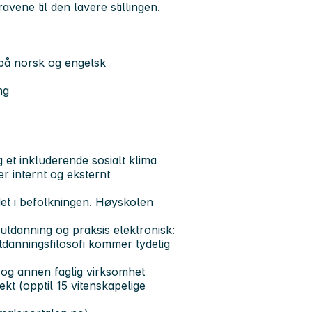
vene til den lavere stillingen.
på norsk og engelsk
ng
 et inkluderende sosialt klima
r internt og eksternt
det i befolkningen. Høyskolen
danning og praksis elektronisk:
tdanningsfilosofi kommer tydelig
 og annen faglig virksomhet
ekt (opptil 15 vitenskapelige