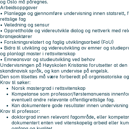
og Oslo må påregnes.
Arbeidsoppgaver
• Planlegge og gjennomføre undervisning innen statsrett, f
rettslige fag
• Veiledning og sensur
• Opprettholde og videreutvikle dialog og nettverk med rel
bransjeaktører
• Forskningsrelatert og faglig utviklingsarbeid (FoU)
• Bidra til utvikling og videreutvikling av emner og studi
og planlagt master i rettsvitenskap
• Emneansvar og studieutvikling ved behov
Undervisningen på Høyskolen Kristiania forutsetter at den
skandinavisk språk, og kan undervise på engelsk.
Den som tilsettes må være forberedt på organisatoriske og
Krav til søker:
Norsk mastergrad i rettsvitenskap
Kompetanse som professor/førstemanuensis innenfor s
eventuelt andre relevante offentligrettslige fag.
Kan dokumentere gode resultater innen undervisning
Krav til professor:
doktorgrad innen relevant fagområde, eller kompetan
dokumentert enten ved vitenskapelig arbeid eller ku
omfang og kvalitet