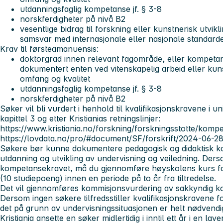
utdanningsfaglig kompetanse jf. § 3-8
norskferdigheter på nivå B2
vesentlige bidrag til forskning eller kunstnerisk utvikl
samsvar med internasjonale eller nasjonale standard
Krav til førsteamanuensis:
doktorgrad innen relevant fagområde, eller kompetan
dokumentert enten ved vitenskapelig arbeid eller ku
omfang og kvalitet
utdanningsfaglig kompetanse jf. § 3-8
norskferdigheter på nivå B2
Søker vil bli vurdert i henhold til kvalifikasjonskravene i u
kapittel 3 og etter Kristianias retningslinjer:
https://www.kristiania.no/forskning/forskningsstotte/komp
https://lovdata.no/pro/#document/SF/forskrift/2024-06-
Søkere bør kunne dokumentere pedagogisk og didaktisk ko
utdanning og utvikling av undervisning og veiledning. Dersom
kompetansekravet, må du gjennomføre høyskolens kurs f
(10 studiepoeng) innen en periode på to år fra tiltredelse.
Det vil gjennomføres kommisjonsvurdering av sakkyndig kom
Dersom ingen søkere tilfredsstiller kvalifikasjonskravene fo
det på grunn av undervisningssituasjonen er helt nødvend
Kristiania ansette en søker midlertidig i inntil ett år i en laver