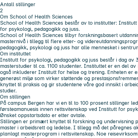
Antall stillinger
2
Om School of Health Sciences
School of Health Sciences består av to institutter: Institutt 
for psykologi, pedagogikk og juss.
School of Health Sciences tilbyr forskningsbasert utdann
masternivå i tillegg til flere etter- og videreutdanningsp
pedagogikk, psykologi og juss har alle mennesket i sentru
Om instituttet
Institutt for psykologi, pedagogikk og juss består i dag av 
masterstudier til ca. 1100 studenter. Instituttet er en del 
også inkluderer Institutt for helse og trening. Enheten er e
generøst miljø som virker støttende og prestasjonsfremmend
knyttet til praksis og gir studentene våre god innsikt i arbei
studier.
Om stillingen
På campus Bergen har vi en til to 100 prosent stillinger le
førsteamanuesis innen rettsvitenskap ved Institutt for psyk
Ønsket oppstartsdato er etter avtale.
Stillingen er primært knyttet til forskning og undervisning 
master i arbeidsrett og ledelse. I tillegg må det påregnes ak
planlagt masterprogram i rettsvitenskap. Noe reisevirk