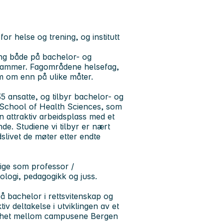
for helse og trening, og institutt
ing både på bachelor- og
rogrammer. Fagområdene helsefag,
m om enn på ulike måter.
35 ansatte, og tilbyr bachelor- og
av School of Health Sciences, som
n attraktiv arbeidsplass med et
e. Studiene vi tilbyr er nært
dslivet de møter etter endte
dige som professor /
ologi, pedagogikk og juss.
på bachelor i rettsvitenskap og
tiv deltakelse i utviklingen av et
somhet mellom campusene Bergen