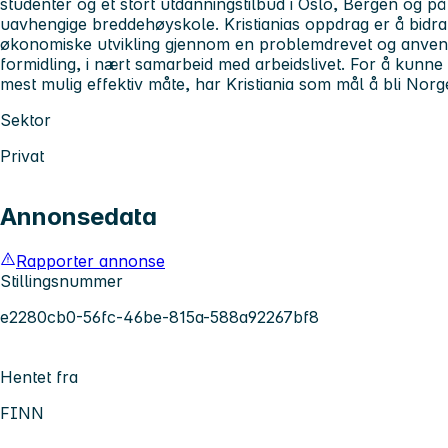
studenter og et stort utdanningstilbud i Oslo, Bergen og på 
uavhengige breddehøyskole. Kristianias oppdrag er å bidra 
økonomiske utvikling gjennom en problemdrevet og anvend
formidling, i nært samarbeid med arbeidslivet. For å kunne
mest mulig effektiv måte, har Kristiania som mål å bli Norg
Sektor
Privat
Annonsedata
Rapporter annonse
Stillingsnummer
e2280cb0-56fc-46be-815a-588a92267bf8
Hentet fra
FINN