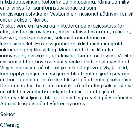
fritidsopplevingar, kulturliv og inkludering. Klima og miljø
er premiss for samfunnsutviklinga og som
verdiskapingsfylke er Vestland ein nasjonal pådrivar for eit
desentralisert Noreg.
Vi skal vere ein trygg og inkluderande arbeidsplass for
alle, uavhengig av kjønn, alder, etnisk bakgrunn, religion,
livssyn, funksjonsevne, seksuell orientering og
kjønnsidentitet. Hos oss jobbar vi aktivt med mangfald,
inkludering og likestilling. Mangfald bidrar til auka
innovasjon, berekraft, effektivitet, læring og trivsel. Vi vil at
dei som jobbar hos oss skal spegle samfunnet i Vestland.
Vi gjer merksam på at i følgje offentleglova § 25, 2. ledd,
kan opplysningar om søkjaren bli offentleggjort sjølv om
du har oppmoda om å ikkje bli ført på offentleg søkjarliste.
Dersom du har bedt om unntak frå offentleg søkjarliste vil
du alltid bli varsla før søkjarlista blir offentleggjort.
Alle nye tilsetjingar blir gjort med ei prøvetid på 6 månader.
Administrasjonsmålet vårt er nynorsk.
Sektor
Offentlig