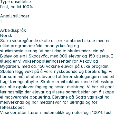
Type ansettelse
Fast, heltid 100%
Antall stillinger
1
Arbeidsspråk
Norsk
Sotra vidaregåande skule er ein kombinert skule med ni
ulike programområde innan yrkesfag og
studiespesialisering. Vi har i dag to skulestadar, ein på
Bildøy og ein i Skogsvåg, med 800 elevar og 150 tilsette. I
tillegg er vi vaksenopplæringssenter for Askøy og
Øygarden, med ca. 150 vaksne elevar på ulike program.
Skulen legg vekt på å vere nyskapande og berekraftig. Vi
har som mål at alle elevane fullfører skulegangen med eit
høgt læringsutbytte. Skulen er eit inkluderande fellesskap
der alle opplever fagleg og sosial meistring. Vi har eit godt
læringsmiljø der elevar og tilsette samarbeider om å skape
ei motiverande opplæring. Elevane på Sotra vgs skal ha
medverknad og har medansvar for læringa og for
fellesskapet.
Vi søkjer etter lærar i matematikk og naturfag i 100% fast