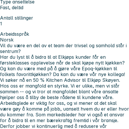
Type ansettelse
Fast, deltid
Antall stillinger
1
Arbeidsspråk
Norsk
Vil du være en del av et team der trivsel og samhold står i
sentrum?
Har du lyst til å bidra til at Elkjøps kunder får en
førsteklasses opplevelse når de skal kjøpe nytt kjøkken?
Og kan du være med på å gjøre våre Epoq-kjøkken til
folkets favorittkjøkken
? Da kan du være vår nye kollega!
Vi søker nå en
50 %
Kitchen Advisor
til Elkjøp Skøyen.
Hos oss er
mangfold
en styrke. Vi er ulike, men vi står
sammen -- og vi tror at mangfoldet blant våre ansatte
hjelper oss å tilby de beste rådene til kundene våre.
Arbeidsglede er viktig for oss, og vi mener at det skal
være
gøy å komme på jobb
, uansett hvem du er eller hvor
du kommer fra. Som markedsleder har vi også et ansvar
for å bidra til en mer bærekraftig fremtid i vår bransje.
Derfor jobber vi kontinuerlig med å redusere vår