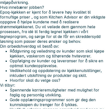
miljøpåvirkning.
Hva innebærer jobben?
Epoq-kjøkken er kjent for å levere høy kvalitet til
fornuftige priser
, og som Kitchen Advisor er din viktigste
oppgave å hjelpe kundene med å realisere
drømmekjøkkenet. Du vil veilede dem gjennom hele
prosessen, fra idé til ferdig tegnet kjøkken i vårt
tegneprogram, og sørge for at de får en
skreddersydd
løsning
som passer deres ønsker og behov.
Din arbeidshverdag vil bestå av:
Rådgivning og veiledning av kunder som skal kjøpe
kjøkken, vaskerom og tilhørende hvitevarer.
Oppfølging av kunder og leveranser for å sikre en
optimal kundeopplevelse.
Vedlikehold og oppdatering av kjøkkenutstillinger,
inkludert utskiftning av produkter og skilt.
Hvorfor skal du velge oss?
Vi tilbyr:
Spennende karrieremuligheter
med mulighet for
faglig og personlig utvikling.
Gode opplæringsprogrammer
som gir deg den
kunnskapen du trenger for å lykkes.