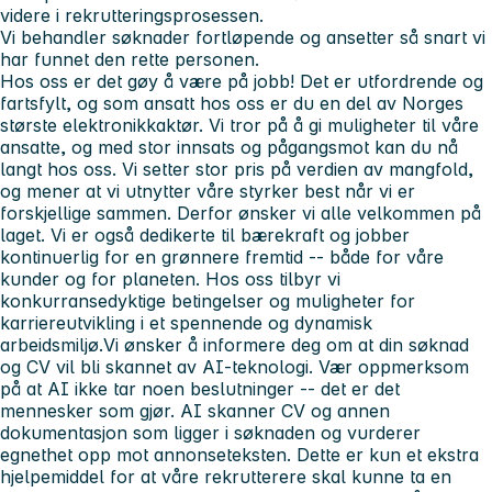
videre i rekrutteringsprosessen.
Vi behandler søknader fortløpende og ansetter så snart vi
har funnet den rette personen.
Hos oss er det gøy å være på jobb! Det er utfordrende og
fartsfylt, og som ansatt hos oss er du en del av Norges
største elektronikkaktør. Vi tror på å gi muligheter til våre
ansatte, og med stor innsats og pågangsmot kan du nå
langt hos oss. Vi setter stor pris på verdien av mangfold,
og mener at vi utnytter våre styrker best når vi er
forskjellige sammen. Derfor ønsker vi alle velkommen på
laget. Vi er også dedikerte til bærekraft og jobber
kontinuerlig for en grønnere fremtid -- både for våre
kunder og for planeten. Hos oss tilbyr vi
konkurransedyktige betingelser og muligheter for
karriereutvikling i et spennende og dynamisk
arbeidsmiljø.Vi ønsker å informere deg om at din søknad
og CV vil bli skannet av AI-teknologi. Vær oppmerksom
på at AI ikke tar noen beslutninger -- det er det
mennesker som gjør. AI skanner CV og annen
dokumentasjon som ligger i søknaden og vurderer
egnethet opp mot annonseteksten. Dette er kun et ekstra
hjelpemiddel for at våre rekrutterere skal kunne ta en