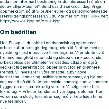
enda mer informert beslutning.Er du interessert i å bli en
del av Elkjøp-teamet? Send oss din søknad i dag! Vi gjør
oppmerksom på at vi bruker evne- og personlighetstester
i rekrutteringsprosessen.Vil du vite mer om oss? Klikk her:
https://www.elkjop.no/om-elkjop
Om bedriften
Hos Elkjøp vil du jobbe i en dynamisk og spennende
arbeidskultur som gir deg muligheten til å jobbe med de
nyeste og mest innovative teknologiene. Vi er stolte av å
fremme mangfold i alle ledd og skape en inkluderende
arbeidsplass der ulikheter verdsettes. Elkjøp er også
dedikert til bærekraft og jobber aktivt for en grønnere
fremtid. Vi investerer i våre ansatte, tilbyr gode
karrieremuligheter og utviklingsprogrammer, og hjelper
deg med å nå ditt fulle potensiale, samtidig som vi sammen
bygger en mer bærekraftig verden. Vi selger ikke bare
teknologi -- vi løser kundenes hverdagsproblemer. I en
verden som stadig forandrer seg, må vi hele tiden finne
nye løsninger.