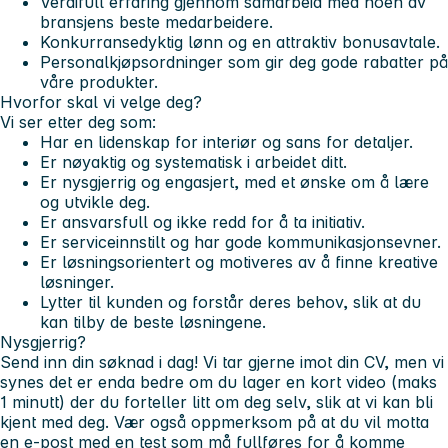
Verdifull erfaring
gjennom samarbeid med noen av
bransjens beste medarbeidere.
Konkurransedyktig lønn
og en attraktiv bonusavtale.
Personalkjøpsordninger
som gir deg gode rabatter på
våre produkter.
Hvorfor skal vi velge deg?
Vi ser etter deg som:
Har en
lidenskap for interiør
og sans for detaljer.
Er nøyaktig og systematisk i arbeidet ditt.
Er nysgjerrig og engasjert, med et ønske om å lære
og utvikle deg.
Er ansvarsfull og ikke redd for å ta initiativ.
Er
serviceinnstilt
og har gode kommunikasjonsevner.
Er
løsningsorientert
og motiveres av å finne kreative
løsninger.
Lytter til kunden og forstår deres behov, slik at du
kan tilby de beste løsningene.
Nysgjerrig?
Send inn din søknad i dag! Vi tar gjerne imot din CV, men vi
synes det er enda bedre om du lager en kort video (maks
1 minutt) der du forteller litt om deg selv, slik at vi kan bli
kjent med deg. Vær også oppmerksom på at du vil motta
en e-post med en test som må fullføres for å komme