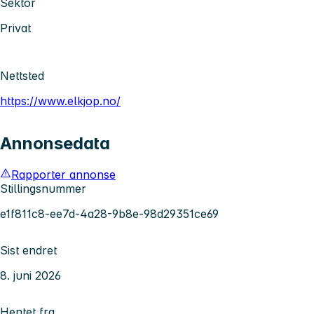
Sektor
Privat
Nettsted
https://www.elkjop.no/
Annonsedata
Rapporter annonse
Stillingsnummer
e1f811c8-ee7d-4a28-9b8e-98d29351ce69
Sist endret
8. juni 2026
Hentet fra