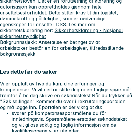
sikkerhetsloven. Det er en forutsetning at klarering og
autorisasjon kan opprettholdes gjennom hele
ansettelsesforholdet. Dette stiller krav til din lojalitet,
dømmekraft og pålitelighet, som er nødvendige
egenskaper for ansatte i DSS. Les mer om
sikkerhetsklarering her:
Sikkerhetsklarering - Nasjonal
sikkerhetsmyndighet
Bakgrunnssjekk:
Ansettelse er betinget av at
arbeidstaker består en for arbeidsgiver, tilfredsstillende
bakgrunnssjekk.
Les dette før du søker
Vi er opptatt av hva du kan, dine erfaringer og
kompetanser. Vi vil derfor stille deg noen faglige spørsmål
fremfor å be deg skrive en søknadstekst.Når du trykker på
"Søk stillingen" kommer du over i rekrutteringsportalen
og må logge inn. I portalen er det viktig at du:
svarer på kompetansespørsmålene du får
innledningsvis. Spørsmålene erstatter søknadstekst
og vil gi oss saklig og faglig informasjon om de
kvalifikasjonene vi er ute etter