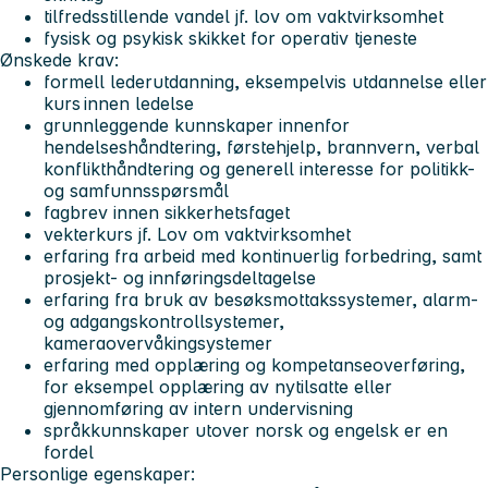
tilfredsstillende vandel jf. lov om vaktvirksomhet
fysisk og psykisk skikket for operativ tjeneste
Ønskede krav:
formell lederutdanning, eksempelvis utdannelse eller
kurs innen ledelse
grunnleggende kunnskaper innenfor
hendelseshåndtering, førstehjelp, brannvern, verbal
konflikthåndtering og generell interesse for politikk-
og samfunnsspørsmål
fagbrev innen sikkerhetsfaget
vekterkurs jf. Lov om vaktvirksomhet
erfaring fra arbeid med kontinuerlig forbedring, samt
prosjekt- og innføringsdeltagelse
erfaring fra bruk av besøksmottakssystemer, alarm-
og adgangskontrollsystemer,
kameraovervåkingsystemer
erfaring med opplæring og kompetanseoverføring,
for eksempel opplæring av nytilsatte eller
gjennomføring av intern undervisning
språkkunnskaper utover norsk og engelsk er en
fordel
Personlige egenskaper: