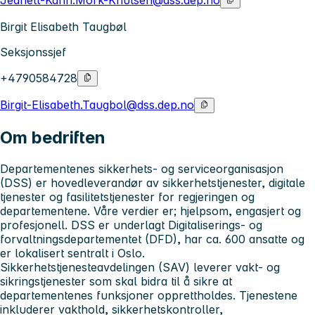
Jeanett-Karin.Mork-Knutsen@dss.dep.no
Birgit Elisabeth Taugbøl
Seksjonssjef
+4790584728
Birgit-Elisabeth.Taugbol@dss.dep.no
Om bedriften
Departementenes sikkerhets- og serviceorganisasjon
(DSS) er hovedleverandør av sikkerhetstjenester, digitale
tjenester og fasilitetstjenester for regjeringen og
departementene. Våre verdier er; hjelpsom, engasjert og
profesjonell. DSS er underlagt Digitaliserings- og
forvaltningsdepartementet (DFD), har ca. 600 ansatte og
er lokalisert sentralt i Oslo.
Sikkerhetstjenesteavdelingen (SAV) leverer vakt- og
sikringstjenester som skal bidra til å sikre at
departementenes funksjoner opprettholdes. Tjenestene
inkluderer vakthold, sikkerhetskontroller,