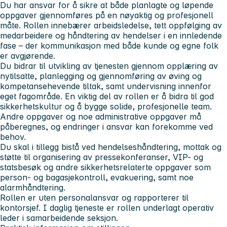
Du har ansvar for å sikre at både planlagte og løpende
oppgaver gjennomføres på en nøyaktig og profesjonell
måte. Rollen innebærer arbeidsledelse, tett oppfølging av
medarbeidere og håndtering av hendelser i en innledende
fase – der kommunikasjon med både kunde og egne folk
er avgjørende.
Du bidrar til utvikling av tjenesten gjennom opplæring av
nytilsatte, planlegging og gjennomføring av øving og
kompetansehevende tiltak, samt undervisning innenfor
eget fagområde. En viktig del av rollen er å bidra til god
sikkerhetskultur og å bygge solide, profesjonelle team.
Andre oppgaver og noe administrative oppgaver må
påberegnes, og endringer i ansvar kan forekomme ved
behov.
Du skal i tillegg bistå ved hendelseshåndtering, mottak og
støtte til organisering av pressekonferanser, VIP- og
statsbesøk og andre sikkerhetsrelaterte oppgaver som
person- og bagasjekontroll, evakuering, samt noe
alarmhåndtering.
Rollen er uten personalansvar og rapporterer til
kontorsjef. I daglig tjeneste er rollen underlagt operativ
leder i samarbeidende seksjon.