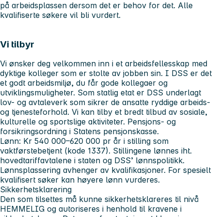
på arbeidsplassen dersom det er behov for det. Alle
kvalifiserte søkere vil bli vurdert.
Vi tilbyr
Vi ønsker deg velkommen inn i et arbeidsfellesskap med
dyktige kolleger som er stolte av jobben sin. I DSS er det
et godt arbeidsmiljø, du får gode kollegaer og
utviklingsmuligheter. Som statlig etat er DSS underlagt
lov- og avtaleverk som sikrer de ansatte ryddige arbeids-
og tjenesteforhold. Vi kan tilby et bredt tilbud av sosiale,
kulturelle og sportslige aktiviteter. Pensjons- og
forsikringsordning i Statens pensjonskasse.
Lønn:
Kr 540 000–620 000 pr år i stilling som
vaktførstebetjent (kode 1337). Stillingene lønnes iht.
hovedtariffavtalene i staten og DSS’ lønnspolitikk.
Lønnsplassering avhenger av kvalifikasjoner. For spesielt
kvalifisert søker kan høyere lønn vurderes.
Sikkerhetsklarering
Den som tilsettes må kunne sikkerhetsklareres til nivå
HEMMELIG og autoriseres i henhold til kravene i