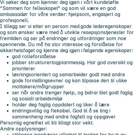
Vi søker deg som kjenner deg igjen i vårt kundeløfte
"Sammen for felleskapet" og som vil være en god
ambassadør for våre verdier: hjelpsom, engasjert og
profesjonell.
I tillegg ser vi etter en person med gode lederegenskaper
og som ønsker være med å utvikle resepsjonstjenester for
fremtiden og ser på endringer og utfordringer som noe
spennende. Du må ha stor interesse og forståelse for
sikkerhetsfaget og kjenne deg igjen i følgende egenskaper:
god rolleforståelse
jobber strukturertogplanmessig. Har god oversikt og
prioriterer
løsningsorientert og samarbeider godt med andre
gode formidlingsevner og kan tilpasse den til ulike
mottakere/målgrupper
ser når andre trenger hjelp, og bidrar tilet godt faglig
og sosialt arbeidsmiljø
holder deg faglig oppdatert og liker å lære
endringsvillig og fleksibel. God til å se ting i
sammenheng med andre fagfelt og oppgaver
Personlig egnethet vil bli tillagt stor vekt.
Andre opplysninger:
stillingen innebærer villighet til testing for bruk av