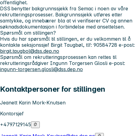
offentlighet.
DSS benytter bakgrunnssjekk fra Semac i noen av våre
rekrutteringsprosesser. Bakgrunnssjekk utføres etter
samtykke, og innebærer bla at vi verifiserer CV og annen
søknadsdokumentasjon i forbindelse med ansettelsen.
Spørsmål om stillingen?
Hvis du har spørsmål til stillingen, er du velkommen til å
kontakte seksjonssjef Birgit Taugbøl, tlf: 90584728 e-post:
birgit.taugbol@dss.dep.no
Spørsmål om rekrutteringsprosessen kan rettes til
rekrutteringsrådgiver Ingunn Torgersen Glosli e-post:
ingunn-torgersen.glosli@dss.dep.no
Kontaktpersoner for stillingen
Jeanett Karin Mork-Knutsen
Kontorsjef
+4797129145