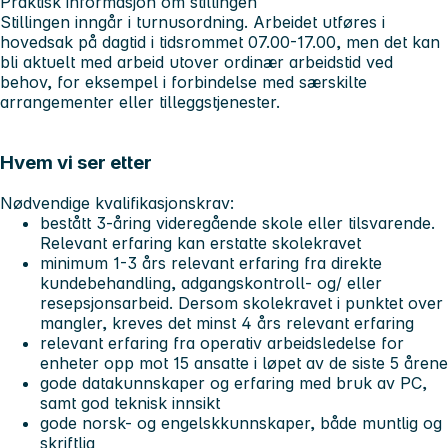
Praktisk informasjon om stillingen
Stillingen inngår i turnusordning. Arbeidet utføres i
hovedsak på dagtid i tidsrommet 07.00-17.00, men det kan
bli aktuelt med arbeid utover ordinær arbeidstid ved
behov, for eksempel i forbindelse med særskilte
arrangementer eller tilleggstjenester.
Hvem vi ser etter
Nødvendige kvalifikasjonskrav:
bestått 3-åring videregående skole eller tilsvarende.
Relevant erfaring kan erstatte skolekravet
minimum 1-3 års relevant erfaring fra direkte
kundebehandling, adgangskontroll- og/ eller
resepsjonsarbeid. Dersom skolekravet i punktet over
mangler, kreves det minst 4 års relevant erfaring
relevant erfaring fra operativ arbeidsledelse for
enheter opp mot 15 ansatte i løpet av de siste 5 årene
gode datakunnskaper og erfaring med bruk av PC,
samt god teknisk innsikt
gode norsk- og engelskkunnskaper, både muntlig og
skriftlig