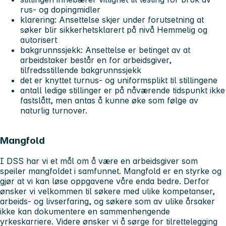
rus- og dopingmidler
klarering: Ansettelse skjer under forutsetning at
søker blir sikkerhetsklarert på nivå Hemmelig og
autorisert
bakgrunnssjekk: Ansettelse er betinget av at
arbeidstaker består en for arbeidsgiver,
tilfredsstillende bakgrunnssjekk
det er knyttet turnus- og uniformsplikt til stillingene
antall ledige stillinger er på nåværende tidspunkt ikke
fastslått, men antas å kunne øke som følge av
naturlig turnover.
Mangfold
I DSS har vi et mål om å være en arbeidsgiver som
speiler mangfoldet i samfunnet. Mangfold er en styrke og
gjør at vi kan løse oppgavene våre enda bedre. Derfor
ønsker vi velkommen til søkere med ulike kompetanser,
arbeids- og livserfaring, og søkere som av ulike årsaker
ikke kan dokumentere en sammenhengende
yrkeskarriere. Videre ønsker vi å sørge for tilrettelegging