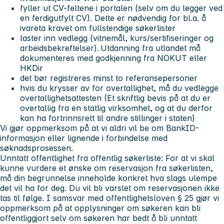
fyller ut CV-feltene i portalen (selv om du legger ved
en ferdigutfylt CV). Dette er nødvendig for bl.a. å
ivareta kravet om fullstendige søkerlister
laster inn vedlegg (vitnemål, kurs/sertifiseringer og
arbeidsbekreftelser). Utdanning fra utlandet må
dokumenteres med godkjenning fra NOKUT eller
HKDir
det bør registreres minst to referansepersoner
hvis du krysser av for overtallighet, må du vedlegge
overtallighetsattesten (Et skriftlig bevis på at du er
overtallig fra en statlig virksomhet, og at du derfor
kan ha fortrinnsrett til andre stillinger i staten)
Vi gjør oppmerksom på at vi aldri vil be om BankID-
informasjon eller lignende i forbindelse med
søknadsprosessen.
Unntatt offentlighet fra offentlig søkerliste: For at vi skal
kunne vurdere et ønske om reservasjon fra søkerlisten,
må din begrunnelse inneholde konkret hva slags ulempe
det vil ha for deg. Du vil bli varslet om reservasjonen ikke
tas til følge. I samsvar med offentlighetsloven § 25 gjør vi
oppmerksom på at opplysninger om søkeren kan bli
offentliggjort selv om søkeren har bedt å bli unntatt