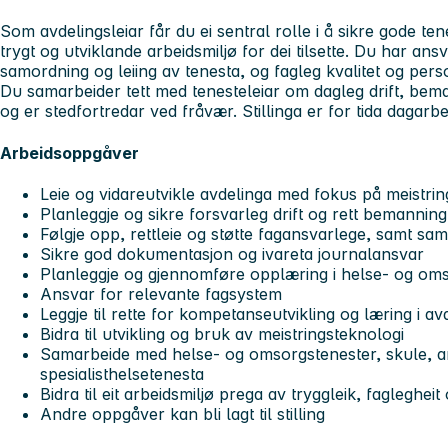
Som avdelingsleiar får du ei sentral rolle i å sikre gode ten
trygt og utviklande arbeidsmiljø for dei tilsette. Du har ansv
samordning og leiing av tenesta, og fagleg kvalitet og per
Du samarbeider tett med tenesteleiar om dagleg drift, bema
og er stedfortredar ved fråvær. Stillinga er for tida dagarbe
Arbeidsoppgåver
Leie og vidareutvikle avdelinga med fokus på meistring
Planleggje og sikre forsvarleg drift og rett bemannin
Følgje opp, rettleie og støtte fagansvarlege, samt sa
Sikre god dokumentasjon og ivareta journalansvar
Planleggje og gjennomføre opplæring i helse- og oms
Ansvar for relevante fagsystem
Leggje til rette for kompetanseutvikling og læring i av
Bidra til utvikling og bruk av meistringsteknologi
Samarbeide med helse- og omsorgstenester, skule, ar
spesialisthelsetenesta
Bidra til eit arbeidsmiljø prega av tryggleik, faglegheit
Andre oppgåver kan bli lagt til stilling