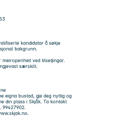
 53
fiserte kandidatar å søkje
asjonal bakgrunn.
 meiropenheit ved tilsetjingar.
gjevast særskilt.
une
ne eigna bustad, gje deg nyttig og
e din plass i Skjåk. Ta kontakt
f. 99427902.
ww.skjak.no
.