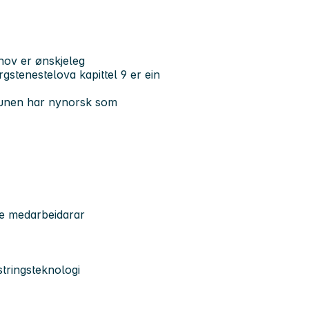
hov er ønskjeleg
gstenestelova kapittel 9 er ein
unen har nynorsk som
re medarbeidarar
stringsteknologi