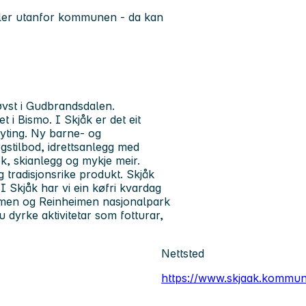
 eller utanfor kommunen - da kan
vst i Gudbrandsdalen.
 Bismo. I Skjåk er det eit
teyting. Ny barne- og
stilbod, idrettsanlegg med
ek, skianlegg og mykje meir.
 tradisjonsrike produkt. Skjåk
I Skjåk har vi ein køfri kvardag
eheimen og Reinheimen nasjonalpark
 dyrke aktivitetar som fotturar,
Nettsted
https://www.skjaak.kommun