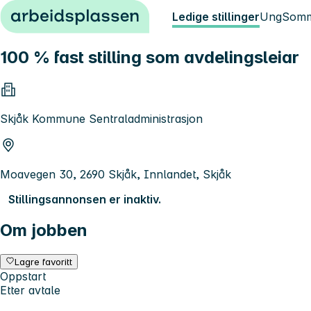
Hopp til innhold
Ledige stillinger
Ung
Somm
100 % fast stilling som avdelingsleiar
Skjåk Kommune Sentraladministrasjon
Moavegen 30, 2690 Skjåk, Innlandet, Skjåk
Stillingsannonsen er inaktiv.
Om jobben
Lagre favoritt
Oppstart
Etter avtale