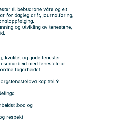
ester til bebuarane våre og eit
ar for dagleg drift, journalføring,
sonaloppfølging.
nning og utvikling av tenestene,
id.
, kvalitet og gode tenester
g i samarbeid med tenesteleiar
mordne fagarbeidet
orgstenestelova kapittel 9
delinga
beidstilbod og
 og respekt