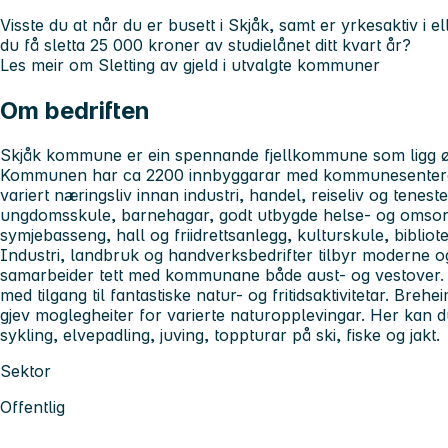
Visste du at når du er busett i Skjåk, samt er yrkesaktiv i
du få sletta 25 000 kroner av studielånet ditt kvart år?
Les meir om
Sletting av gjeld i utvalgte kommuner
Om bedriften
Skjåk kommune er ein spennande fjellkommune som ligg ø
Kommunen har ca 2200 innbyggarar med kommunesenteret i
variert næringsliv innan industri, handel, reiseliv og tenes
ungdomsskule, barnehagar, godt utbygde helse- og omsorg
symjebasseng, hall og friidrettsanlegg, kulturskule, bibliot
Industri, landbruk og handverksbedrifter tilbyr moderne og
samarbeider tett med kommunane både aust- og vestover.
med tilgang til fantastiske natur- og fritidsaktivitetar. Br
gjev moglegheiter for varierte naturopplevingar. Her kan du
sykling, elvepadling, juving, toppturar på ski, fiske og jakt.
Sektor
Offentlig