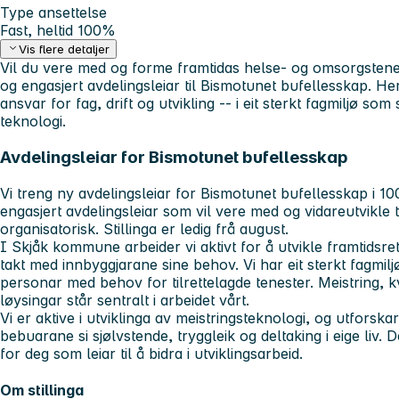
Type ansettelse
Fast, heltid 100%
Vis flere detaljer
Vil du vere med og forme framtidas helse- og omsorgstenest
og engasjert avdelingsleiar til Bismotunet bufellesskap. Her
ansvar for fag, drift og utvikling -- i eit sterkt fagmiljø som
teknologi.
Avdelingsleiar for Bismotunet bufellesskap
Vi treng ny avdelingsleiar for Bismotunet bufellesskap i 100
engasjert avdelingsleiar som vil vere med og vidareutvikle
organisatorisk. Stillinga er ledig frå august.
I Skjåk kommune arbeider vi aktivt for å utvikle framtidsre
takt med innbyggjarane sine behov. Vi har eit sterkt fagmil
personar med behov for tilrettelagde tenester. Meistring, kv
løysingar står sentralt i arbeidet vårt.
Vi er aktive i utviklinga av meistringsteknologi, og utforska
bebuarane si sjølvstende, tryggleik og deltaking i eige liv.
for deg som leiar til å bidra i utviklingsarbeid.
Om stillinga