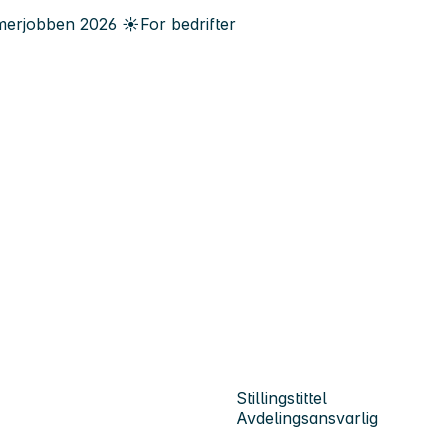
erjobben
2026
☀️
For bedrifter
Stillingstittel
Avdelingsansvarlig