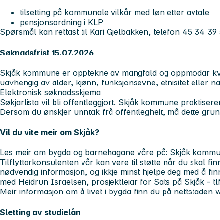
tilsetting på kommunale vilkår med løn etter avtale
pensjonsordning i KLP
Spørsmål kan rettast til
Kari Gjelbakken, telefon 45 34 39
Søknadsfrist 15.07.2026
Skjåk kommune er opptekne av mangfald og oppmodar kvali
uavhengig av alder, kjønn, funksjonsevne, etnisitet eller n
Elektronisk søknadsskjema
Søkjarlista vil bli offentleggjort. Skjåk kommune praktiserer
Dersom du ønskjer unntak frå offentlegheit, må dette grunn
Vil du vite meir om Skjåk?
Les meir om bygda og barnehagane våre på:
Skjåk komm
Tilflyttarkonsulenten vår kan vere til støtte når du skal fin
nødvendig informasjon, og ikkje minst hjelpe deg med å finn
med
Heidrun Israelsen, prosjektleiar for Sats på Skjåk - tl
Meir informasjon om å livet i bygda finn du på nettstaden
w
Sletting av studielån