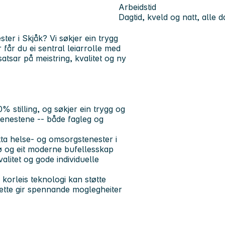
Arbeidstid
Dagtid, kveld og natt, alle 
er i Skjåk? Vi søkjer ein trygg
 får du ei sentral leiarrolle med
 satsar på meistring, kvalitet og ny
% stilling, og søkjer ein trygg og
 tenestene -- både fagleg og
tta helse- og omsorgstenester i
jø og eit moderne bufellesskap
alitet og gode individuelle
r korleis teknologi kan støtte
 Dette gir spennande moglegheiter