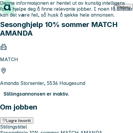
Denne informasjonen er hentet ut av kunstig intelligens
Hopp til innhold
Meny
for å hjelpe deg å finne relevante jobber. I noen få tilfeller
kan det være feil, så husk å sjekke hele annonsen.
Sesonghjelp 10% sommer MATCH
AMANDA
MATCH
Amanda Storsenter, 5536 Haugesund
Stillingsannonsen er inaktiv.
Om jobben
Lagre favoritt
Stillingstittel
Sesonghjelp 10% sommer MATCH AMANDA