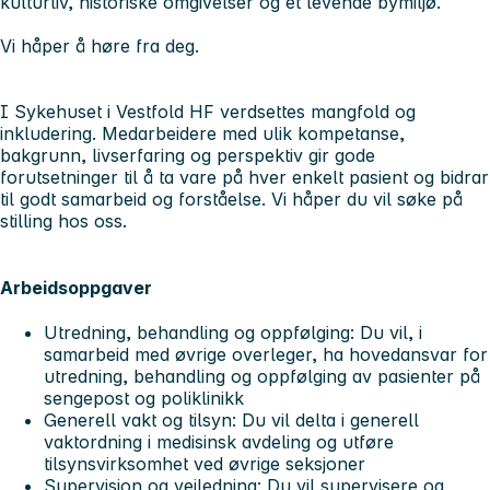
kulturliv, historiske omgivelser og et levende bymiljø.
Vi håper å høre fra deg.
I Sykehuset i Vestfold HF verdsettes mangfold og
inkludering. Medarbeidere med ulik kompetanse,
bakgrunn, livserfaring og perspektiv gir gode
forutsetninger til å ta vare på hver enkelt pasient og bidrar
til godt samarbeid og forståelse. Vi håper du vil søke på
stilling hos oss.
Arbeidsoppgaver
Utredning, behandling og oppfølging: Du vil, i
samarbeid med øvrige overleger, ha hovedansvar for
utredning, behandling og oppfølging av pasienter på
sengepost og poliklinikk
Generell vakt og tilsyn: Du vil delta i generell
vaktordning i medisinsk avdeling og utføre
tilsynsvirksomhet ved øvrige seksjoner
Supervisjon og veiledning: Du vil supervisere og