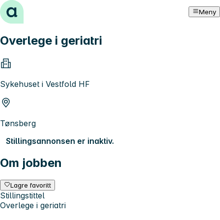
Hopp til innhold
Meny
Overlege i geriatri
Sykehuset i Vestfold HF
Tønsberg
Stillingsannonsen er inaktiv.
Om jobben
Lagre favoritt
Stillingstittel
Overlege i geriatri