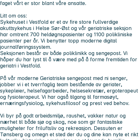
faget vårt er stor blant våre ansatte.
Litt om oss:
Sykehuset i Vestfold er et av fire store fullverdige
akuttsykehus i Helse Sør-Øst og vår geriatriske seksjon
har omtrent 700 heldøgnspasienter og 1100 polikliniske
pasienter per år. Vi benytter topp moderne digital
journalføringssystem.
Seksjonen består av både poliklinikk og sengepost. Vi
håper du har lyst til å være med på å forme fremtiden for
geriatri i Vestfold.
På vår moderne Geriatriske sengepost med ni senger,
jobber vi i et tverrfaglig team bestående av geriater,
sykepleier, helsefagarbeider, helsesekretær, ergoterapeut
og fysioterapeut. Vi har også tilgang til farmasøyt,
ernæringsfysiolog, sykehusfilosof og prest ved behov.
Vi byr på godt arbeidsmiljø, raushet, vakker natur og
nærhet til både sjø og skog, noe som gir fantastiske
muligheter for friluftsliv og rekreasjon. Dessuten er
Tønsberg og omegn et sted der du og dine kan nyte et rikt