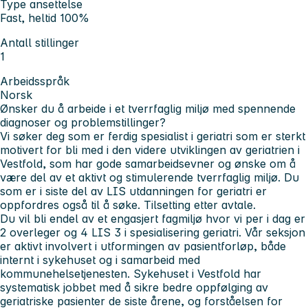
Type ansettelse
Fast, heltid 100%
Antall stillinger
1
Arbeidsspråk
Norsk
Ønsker du å arbeide i et tverrfaglig miljø med spennende
diagnoser og problemstillinger?
Vi søker deg som er ferdig spesialist i geriatri som er sterkt
motivert for bli med i den videre utviklingen av geriatrien i
Vestfold, som har gode samarbeidsevner og ønske om å
være del av et aktivt og stimulerende tverrfaglig miljø. Du
som er i siste del av LIS utdanningen for geriatri er
oppfordres også til å søke. Tilsetting etter avtale.
Du vil bli endel av et engasjert fagmiljø hvor vi per i dag er
2 overleger og 4 LIS 3 i spesialisering geriatri. Vår seksjon
er aktivt involvert i utformingen av pasientforløp, både
internt i sykehuset og i samarbeid med
kommunehelsetjenesten. Sykehuset i Vestfold har
systematisk jobbet med å sikre bedre oppfølging av
geriatriske pasienter de siste årene, og forståelsen for