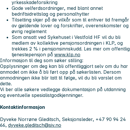
yrkesskadeforsikring
Gode velferdsordninger, med blant annet
bedriftsidrettslag og personalhytter
Tilsetting skjer på de vilkår som til enhver tid fremgår
av gjeldende lover og forskrifter, overenskomster og
øvrig reglement
Som ansatt ved Sykehuset i Vestfold HF vil du bli
medlem av kollektive pensjonsordningen i KLP, og
trekkes 2 % i pensjonsinnskudd. Les mer om offentlig
tjenestepensjon på
www.klp.no
Informasjon til deg som søker stilling:
Opplysninger om deg kan bli offentliggjort selv om du har
anmodet om ikke å bli ført opp på søkerlisten. Dersom
anmodningen ikke blir tatt til følge, vil du bli varslet om
dette.
Vi ber alle søkere vedlegge dokumentasjon på utdanning
og eventuelle spesialistgodkjenninger.
Kontaktinformasjon
Dyveke Norrøne Gleditsch, Seksjonsleder, +47 90 94 24
66,
dyveke.gleditsch@siv.no