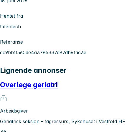
16. juni 2026
Hentet fra
talentech
Referanse
ec9bb1f560de4a3785337a87db61ac3e
Lignende annonser
Overlege geriatri
Arbeidsgiver
Geriatrisk seksjon - fagressurs, Sykehuset i Vestfold HF