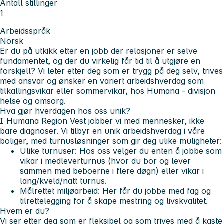
Antall stillinger
1
Arbeidsspråk
Norsk
Er du på utkikk etter en jobb der relasjoner er selve
fundamentet, og der du virkelig får tid til å utgjøre en
forskjell? Vi leter etter deg som er trygg på deg selv, trives
med ansvar og ønsker en variert arbeidshverdag som
tilkallingsvikar eller sommervikar, hos Humana - divisjon
helse og omsorg.
Hva gjør hverdagen hos oss unik?
I Humana Region Vest jobber vi med mennesker, ikke
bare diagnoser. Vi tilbyr en unik arbeidshverdag i våre
boliger, med turnusløsninger som gir deg ulike muligheter:
Ulike turnuser:
Hos oss velger du enten å jobbe som
vikar i medleverturnus (hvor du bor og lever
sammen med beboerne i flere døgn) eller vikar i
lang/kveld/natt turnus.
Målrettet miljøarbeid:
Her får du jobbe med fag og
tilrettelegging for å skape mestring og livskvalitet.
Hvem er du?
Vi ser etter deg som er fleksibel og som trives med å kaste