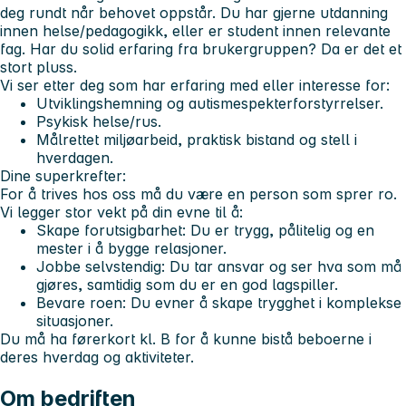
deg rundt når behovet oppstår. Du har gjerne utdanning
innen helse/pedagogikk, eller er student innen relevante
fag. Har du solid erfaring fra brukergruppen? Da er det et
stort pluss.
Vi ser etter deg som har erfaring med eller interesse for:
Utviklingshemning og autismespekterforstyrrelser.
Psykisk helse/rus.
Målrettet miljøarbeid, praktisk bistand og stell i
hverdagen.
Dine superkrefter:
For å trives hos oss må du være en person som sprer ro.
Vi legger stor vekt på din evne til å:
Skape forutsigbarhet:
Du er trygg, pålitelig og en
mester i å bygge relasjoner.
Jobbe selvstendig:
Du tar ansvar og ser hva som må
gjøres, samtidig som du er en god lagspiller.
Bevare roen:
Du evner å skape trygghet i komplekse
situasjoner.
Du må ha
førerkort kl. B
for å kunne bistå beboerne i
deres hverdag og aktiviteter.
Om bedriften